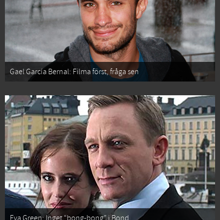
Gael García Bernal: Filma först, fråga sen
Eva Green: Inget “bong-bong” i Bond