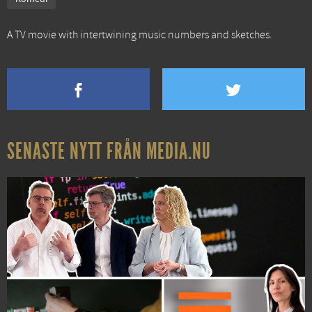
A TV movie with intertwining music numbers and sketches.
SENASTE NYTT FRÅN MEDIA.NU