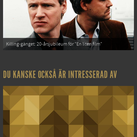
Killing-gänget: 20-årsjubileum för “En liten film”
DU KANSKE OCKSÅ ÄR INTRESSERAD AV