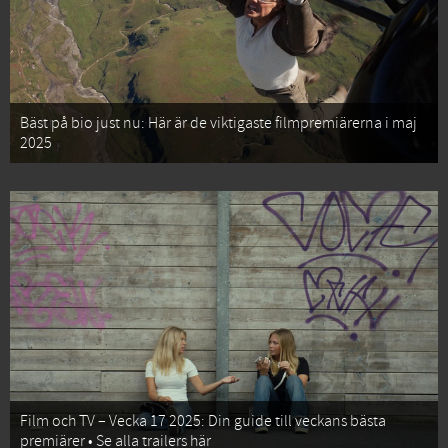
Bäst på bio just nu: Här är de viktigaste filmpremiärerna i maj
2025
Film och TV – Vecka 17 2025: Din guide till veckans bästa
premiärer • Se alla trailers här