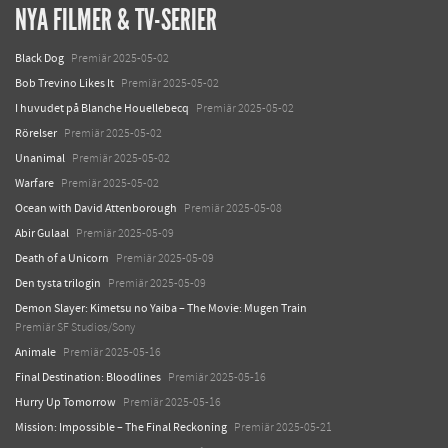
NYA FILMER & TV-SERIER
Black Dog
Premiär 2025-05-02
Bob Trevino Likes It
Premiär 2025-05-02
I huvudet på Blanche Houellebecq
Premiär 2025-05-02
Rörelser
Premiär 2025-05-02
Unanimal
Premiär 2025-05-02
Warfare
Premiär 2025-05-02
Ocean with David Attenborough
Premiär 2025-05-08
Abir Gulaal
Premiär 2025-05-09
Death of a Unicorn
Premiär 2025-05-09
Den tysta trilogin
Premiär 2025-05-09
Demon Slayer: Kimetsu no Yaiba – The Movie: Mugen Train
Premiär SF Studios/Sony
Animale
Premiär 2025-05-16
Final Destination: Bloodlines
Premiär 2025-05-16
Hurry Up Tomorrow
Premiär 2025-05-16
Mission: Impossible – The Final Reckoning
Premiär 2025-05-21