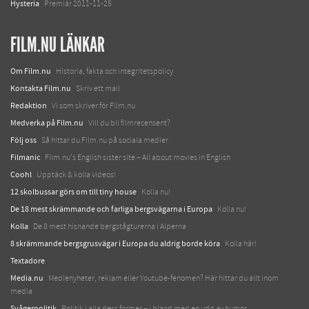
Hysteria
Premiär 2011-11-25
FILM.NU LÄNKAR
Om Film.nu
Historia, fakta och integritetspolicy
Kontakta Film.nu
Skriv ett mail
Redaktion
Vi som skriver för Film.nu
Medverka på Film.nu
Vill du bli filmrecensent?
Följ oss
Så hittar du Film.nu på sociala medier
Filmanic
Film.nu's English sister site – All about movies in English
Coohl
Upptäck & kolla videos!
12 skolbussar görs om till tiny house
Kolla nu!
De 18 mest skrämmande och farliga bergsvägarna i Europa
Kolla nu!
Kolla
De 8 mest hisnande bergstågturerna i Alperna
8 skrämmande bergsgrusvägar i Europa du aldrig borde köra
Kolla här!
Textadore
Media.nu
Medienyheter, reklam eller Youtube-fenomen? Här hittar du allt inom
media
Svågerpolitik
Politik i alla dess former – i bland med en udd av humor