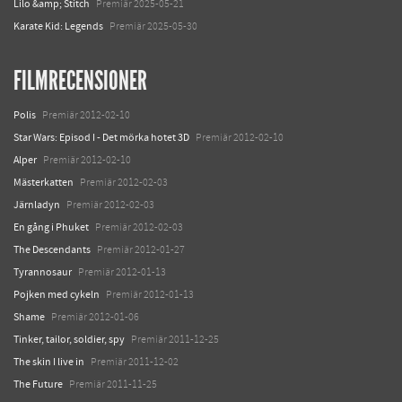
Lilo &amp; Stitch
Premiär 2025-05-21
Karate Kid: Legends
Premiär 2025-05-30
FILMRECENSIONER
Polis
Premiär 2012-02-10
Star Wars: Episod I - Det mörka hotet 3D
Premiär 2012-02-10
Alper
Premiär 2012-02-10
Mästerkatten
Premiär 2012-02-03
Järnladyn
Premiär 2012-02-03
En gång i Phuket
Premiär 2012-02-03
The Descendants
Premiär 2012-01-27
Tyrannosaur
Premiär 2012-01-13
Pojken med cykeln
Premiär 2012-01-13
Shame
Premiär 2012-01-06
Tinker, tailor, soldier, spy
Premiär 2011-12-25
The skin I live in
Premiär 2011-12-02
The Future
Premiär 2011-11-25