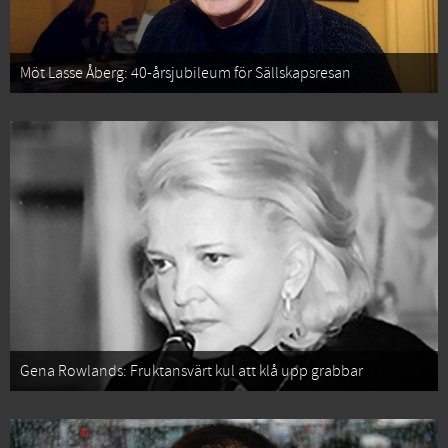
Möt Lasse Åberg: 40-årsjubileum för Sällskapsresan
Gena Rowlands: Fruktansvärt kul att klå upp grabbar