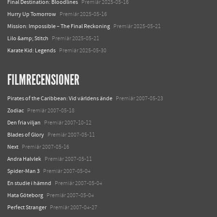
Final Destination: Bloodlines
Premiär 2025-05-16
Hurry Up Tomorrow
Premiär 2025-05-16
Mission: Impossible – The Final Reckoning
Premiär 2025-05-21
Lilo &amp; Stitch
Premiär 2025-05-21
Karate Kid: Legends
Premiär 2025-05-30
FILMRECENSIONER
Pirates of the Caribbean: Vid världens ände
Premiär 2007-05-23
Zodiac
Premiär 2007-05-18
Den fria viljan
Premiär 2007-10-12
Blades of Glory
Premiär 2007-05-11
Next
Premiär 2007-05-16
Andra Halvlek
Premiär 2007-05-11
Spider-Man 3
Premiär 2007-05-04
En studie i hämnd
Premiär 2007-05-04
Hata Göteborg
Premiär 2007-05-04
Perfect Stranger
Premiär 2007-04-27