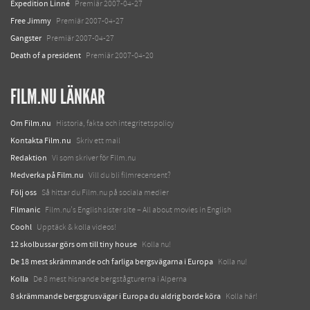
Expedition Linné
Premiär 2007-04-27
Free Jimmy
Premiär 2007-04-27
Gangster
Premiär 2007-04-27
Death of a president
Premiär 2007-04-20
FILM.NU LÄNKAR
Om Film.nu
Historia, fakta och integritetspolicy
Kontakta Film.nu
Skriv ett mail
Redaktion
Vi som skriver för Film.nu
Medverka på Film.nu
Vill du bli filmrecensent?
Följ oss
Så hittar du Film.nu på sociala medier
Filmanic
Film.nu's English sister site – All about movies in English
Coohl
Upptäck & kolla videos!
12 skolbussar görs om till tiny house
Kolla nu!
De 18 mest skrämmande och farliga bergsvägarna i Europa
Kolla nu!
Kolla
De 8 mest hisnande bergstågturerna i Alperna
8 skrämmande bergsgrusvägar i Europa du aldrig borde köra
Kolla här!