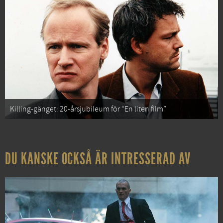
Killing-gänget: 20-årsjubileum för “En liten film”
DU KANSKE OCKSÅ ÄR INTRESSERAD AV