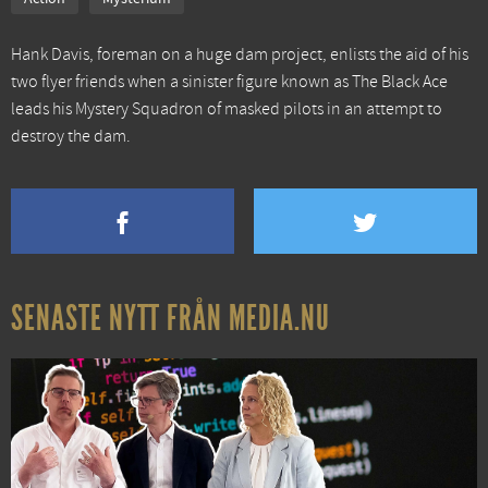
Hank Davis, foreman on a huge dam project, enlists the aid of his
two flyer friends when a sinister figure known as The Black Ace
leads his Mystery Squadron of masked pilots in an attempt to
destroy the dam.
SENASTE NYTT FRÅN MEDIA.NU