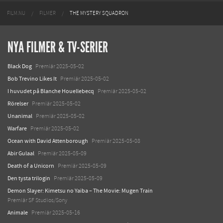
FILM.NU
FILMER
THE MYSTERY SQUADRON
NYA FILMER & TV-SERIER
Black Dog
Premiär 2025-05-02
Bob Trevino Likes It
Premiär 2025-05-02
I huvudet på Blanche Houellebecq
Premiär 2025-05-02
Rörelser
Premiär 2025-05-02
Unanimal
Premiär 2025-05-02
Warfare
Premiär 2025-05-02
Ocean with David Attenborough
Premiär 2025-05-08
Abir Gulaal
Premiär 2025-05-09
Death of a Unicorn
Premiär 2025-05-09
Den tysta trilogin
Premiär 2025-05-09
Demon Slayer: Kimetsu no Yaiba – The Movie: Mugen Train
Premiär SF Studios/Sony
Animale
Premiär 2025-05-16