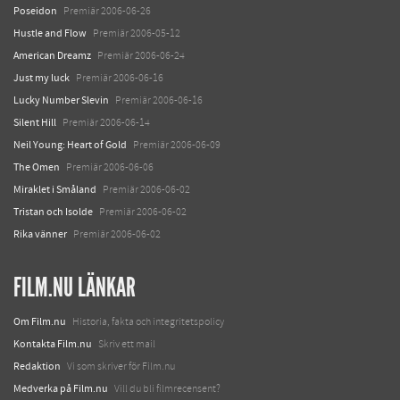
Poseidon
Premiär 2006-06-26
Hustle and Flow
Premiär 2006-05-12
American Dreamz
Premiär 2006-06-24
Just my luck
Premiär 2006-06-16
Lucky Number Slevin
Premiär 2006-06-16
Silent Hill
Premiär 2006-06-14
Neil Young: Heart of Gold
Premiär 2006-06-09
The Omen
Premiär 2006-06-06
Miraklet i Småland
Premiär 2006-06-02
Tristan och Isolde
Premiär 2006-06-02
Rika vänner
Premiär 2006-06-02
FILM.NU LÄNKAR
Om Film.nu
Historia, fakta och integritetspolicy
Kontakta Film.nu
Skriv ett mail
Redaktion
Vi som skriver för Film.nu
Medverka på Film.nu
Vill du bli filmrecensent?