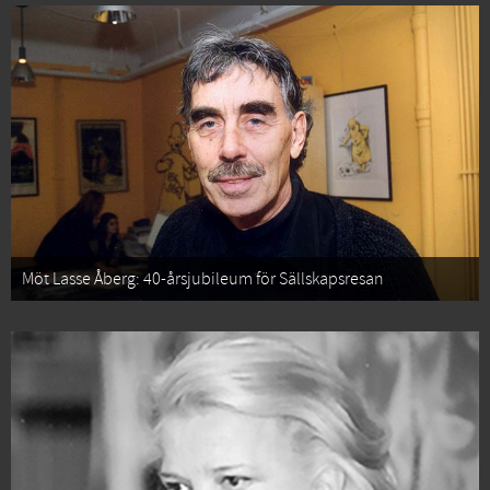
Möt Lasse Åberg: 40-årsjubileum för Sällskapsresan