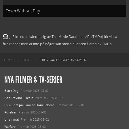
Town Without Pity
Film.nu använder sig av The Movie Database API (TMDb) för vissa
funktioner, men är inte på något sätt stödd eller certifierad av TMDb.
FILM.NU
FILMER
THE MIRACLE OF MORGAN'S CREEK
NYA FILMER & TV-SERIER
Black Dog
Premiär 2025-05-02
Bob Trevino Likes It
Premiär 2025-05-02
I huvudet på Blanche Houellebecq
Premiär 2025-05-02
Rörelser
Premiär 2025-05-02
Unanimal
Premiär 2025-05-02
Warfare
Premiär 2025-05-02