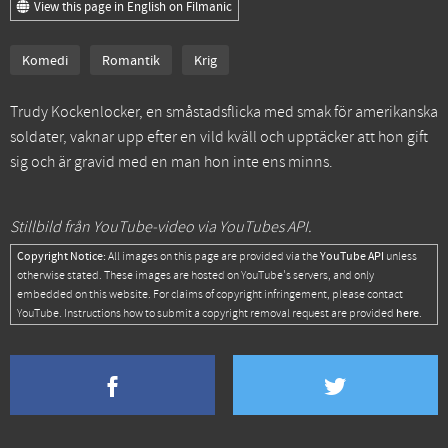
View this page in English on Filmanic
Komedi
Romantik
Krig
Trudy Kockenlocker, en småstadsflicka med smak för amerikanska
soldater, vaknar upp efter en vild kväll och upptäcker att hon gift
sig och är gravid med en man hon inte ens minns.
Stillbild från YouTube-video via YouTubes API.
Copyright Notice:
YouTube API
All images on this page are provided via the
unless
otherwise stated. These images are hosted on YouTube's servers, and only
embedded on this website. For claims of copyright infringement, please contact
here
YouTube. Instructions how to submit a copyright removal request are provided
.