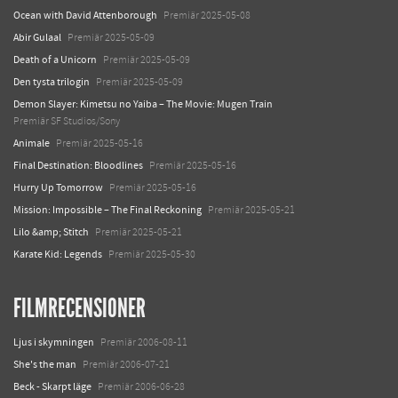
Ocean with David Attenborough
Premiär 2025-05-08
Abir Gulaal
Premiär 2025-05-09
Death of a Unicorn
Premiär 2025-05-09
Den tysta trilogin
Premiär 2025-05-09
Demon Slayer: Kimetsu no Yaiba – The Movie: Mugen Train
Premiär SF Studios/Sony
Animale
Premiär 2025-05-16
Final Destination: Bloodlines
Premiär 2025-05-16
Hurry Up Tomorrow
Premiär 2025-05-16
Mission: Impossible – The Final Reckoning
Premiär 2025-05-21
Lilo &amp; Stitch
Premiär 2025-05-21
Karate Kid: Legends
Premiär 2025-05-30
FILMRECENSIONER
Ljus i skymningen
Premiär 2006-08-11
She's the man
Premiär 2006-07-21
Beck - Skarpt läge
Premiär 2006-06-28