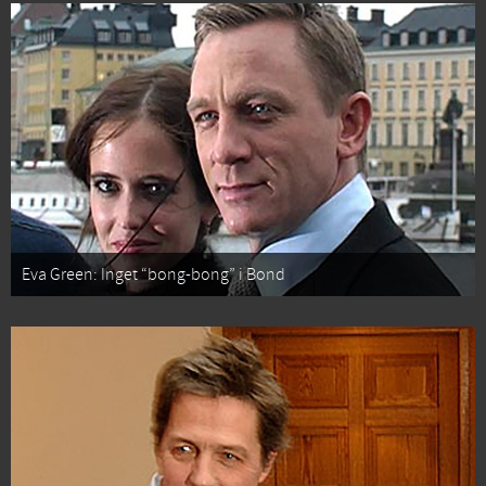
Eva Green: Inget “bong-bong” i Bond