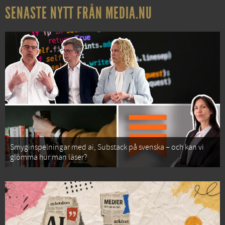
SENASTE NYTT FRÅN MEDIA.NU
Smyginspelningar med ai, Substack på svenska – och kan vi
glömma hur man läser?