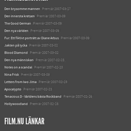
Den brysomme mannen
Premiär 2007-03-17
Den innersta kretsen
Premiär 2007-03-09
The Good German
Premiär 2007-03-09
Den nya världen
Premiär 2007-03-09
Fur: Ett fiktivt porträtt av Diane Arbus
Premiär 2007-03-09
Jakten på lycka
Premiär 2007-03-02
Blood Diamond
Premiär 2007-03-02
Den nya människan
Premiär 2007-02-23
Notes on a scandal
Premiär 2007-02-23
Nina Frisk
Premiär 2007-03-09
Letters from Iwo Jima
Premiär 2007-02-23
Apocalypto
Premiär 2007-02-23
Tenacious D - Världens bästa Rockband
Premiär 2007-02-16
Hollywoodland
Premiär 2007-02-16
FILM.NU LÄNKAR