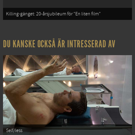
Killing-gänget: 20-årsjubileum för “En liten film”
DU KANSKE OCKSÅ ÄR INTRESSERAD AV
Self/less