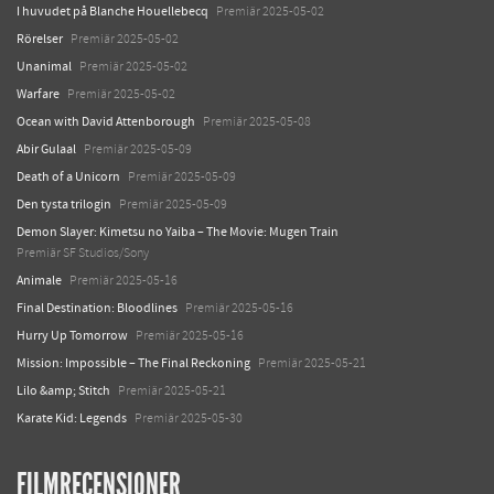
I huvudet på Blanche Houellebecq
Premiär 2025-05-02
Rörelser
Premiär 2025-05-02
Unanimal
Premiär 2025-05-02
Warfare
Premiär 2025-05-02
Ocean with David Attenborough
Premiär 2025-05-08
Abir Gulaal
Premiär 2025-05-09
Death of a Unicorn
Premiär 2025-05-09
Den tysta trilogin
Premiär 2025-05-09
Demon Slayer: Kimetsu no Yaiba – The Movie: Mugen Train
Premiär SF Studios/Sony
Animale
Premiär 2025-05-16
Final Destination: Bloodlines
Premiär 2025-05-16
Hurry Up Tomorrow
Premiär 2025-05-16
Mission: Impossible – The Final Reckoning
Premiär 2025-05-21
Lilo &amp; Stitch
Premiär 2025-05-21
Karate Kid: Legends
Premiär 2025-05-30
FILMRECENSIONER