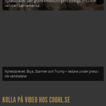
Nyhetsbrevet: Den gröna omställningens blodiga pris – och
valtider i Latinamerika
Nyhetsbrevet: Biya, Starmer och Trump – ledare under press i
tre världsdelar
KOLLA PÅ VIDEO HOS COOHL.SE