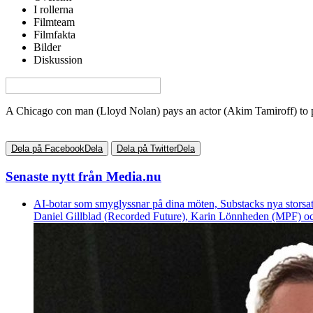
I rollerna
Filmteam
Filmfakta
Bilder
Diskussion
View this page in English on Filmanic
A Chicago con man (Lloyd Nolan) pays an actor (Akim Tamiroff) to po
Dela på Facebook
Dela
Dela på Twitter
Dela
Senaste nytt från Media.nu
AI-botar som smyglyssnar på dina möten, Substacks nya storsat
Daniel Gillblad (Recorded Future), Karin Lönnheden (MPF) och