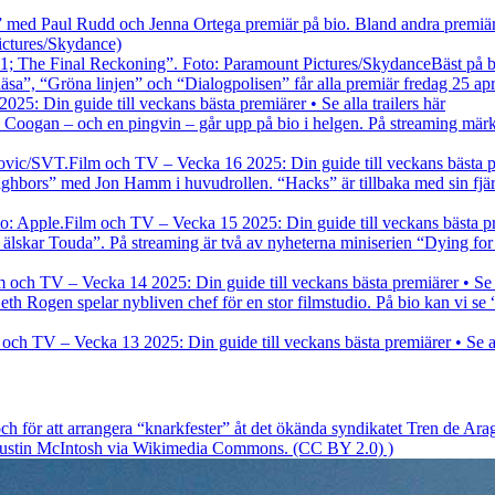
” med Paul Rudd och Jenna Ortega premiär på bio. Bland andra premiär
ictures/Skydance)
Bäst på b
sa”, “Gröna linjen” och “Dialogpolisen” får alla premiär fredag 25 apri
25: Din guide till veckans bästa premiärer • Se alla trailers här
oogan – och en pingvin – går upp på bio i helgen. På streaming märks 
Film och TV – Vecka 16 2025: Din guide till veckans bästa pre
ighbors” med Jon Hamm i huvudrollen. “Hacks” är tillbaka med sin fjä
Film och TV – Vecka 15 2025: Din guide till veckans bästa prem
lskar Touda”. På streaming är två av nyheterna miniserien “Dying for Se
m och TV – Vecka 14 2025: Din guide till veckans bästa premiärer • Se al
h Rogen spelar nybliven chef för en stor filmstudio. På bio kan vi se
 och TV – Vecka 13 2025: Din guide till veckans bästa premiärer • Se all
h för att arrangera “knarkfester” åt det ökända syndikatet Tren de Aragu
: Justin McIntosh via Wikimedia Commons. (CC BY 2.0) )