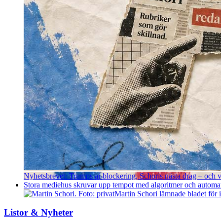
Nyhetsbrevet: Trumps ai-blockering, Schoris nästa drag – och va
Stora mediehus skruvar upp tempot med algoritmer och automatise
Martin Schori lämnade bladet för
Listor & Nyheter