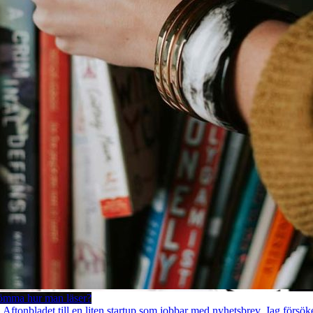
lömma hur man läser?
å Aftonbladet till en liten startup som jobbar med nyhetsbrev. Jag försök