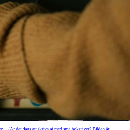
er ... (Är det dags att skriva ai med små bokstäver? Bilden är