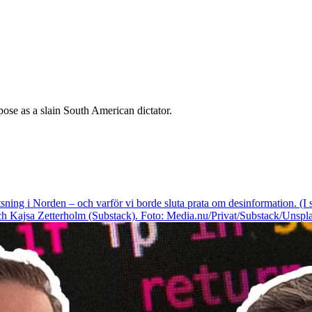
se as a slain South American dictator.
sning i Norden – och varför vi borde sluta prata om desinformation. (
 Kajsa Zetterholm (Substack). Foto: Media.nu/Privat/Substack/Unspla