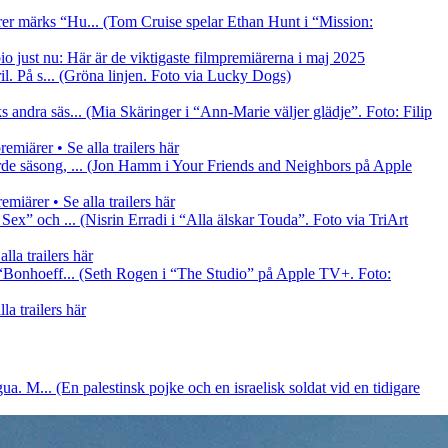
er märks “Hu... (Tom Cruise spelar Ethan Hunt i “Mission:
io just nu: Här är de viktigaste filmpremiärerna i maj 2025
l. På s... (Gröna linjen. Foto via Lucky Dogs)
andra säs... (Mia Skäringer i “Ann-Marie väljer glädje”. Foto: Filip
miärer • Se alla trailers här
rde säsong, ... (Jon Hamm i Your Friends and Neighbors på Apple
iärer • Se alla trailers här
x” och ... (Nisrin Erradi i “Alla älskar Touda”. Foto via TriArt
la trailers här
 “Bonhoeff... (Seth Rogen i “The Studio” på Apple TV+. Foto:
a trailers här
a. M... (En palestinsk pojke och en israelisk soldat vid en tidigare