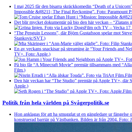
I maj 2025 får den bisarra skräckkomedin “Death of a Unicorn
Impossible &#8211; The Final Reckoning”. Foto: Paramount P
Det blir mycket dokumentär på bio den här veckan – “Zlatans nä
Film och TV – Vecka 17 20
“The Penguin Lessons”, där Björn Gustafsson spelar mot Steve C
Stankovic/SVT.)
En av veckans snackisar på streaming är “Your Friends and Ne
TV+. Foto: Apple.)
På bio får “A Minecraft Movie” premiär tillsammans med “Alla ä
Film.)
Fil
Den här veckan har “The Studio” premiär på Apple TV+, där Set
Apple.)
Film
Politik från hela världen på Svågerpolitik.se
Hon anklagas för att ha smugglat ut en gängledare ur fängelse oc
konstruerad barriär på Västbanken. Bilden är från 2004. Foto