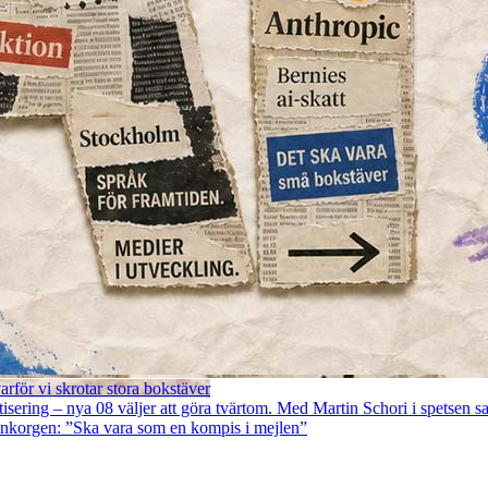
rför vi skrotar stora bokstäver
ring – nya 08 väljer att göra tvärtom. Med Martin Schori i spetsen sats
 inkorgen: ”Ska vara som en kompis i mejlen”