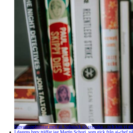
Smyginspelningar med ai, Substack på svenska – och kan vi g
I dagens brev träffar jag Martin Schori, som gick från ai-chef p