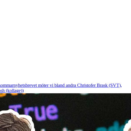
I sommarnyhetsbrevet möter vi bland andra Christofer Brask (SVT),
sh (kollage))