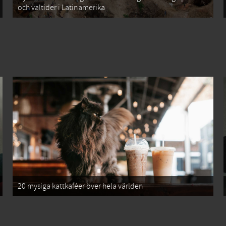
och valtider i Latinamerika
20 mysiga kattkaféer över hela världen