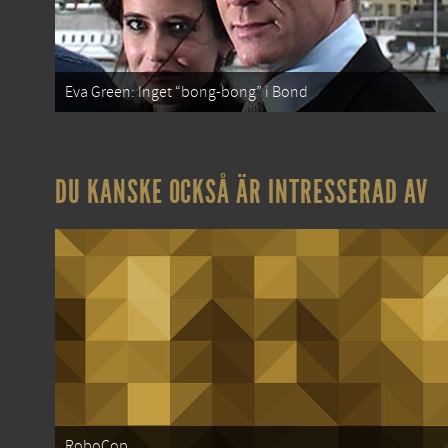
Eva Green: Inget “bong-bong” i Bond
DU KANSKE OCKSÅ ÄR INTRESSERAD AV
RoboCop