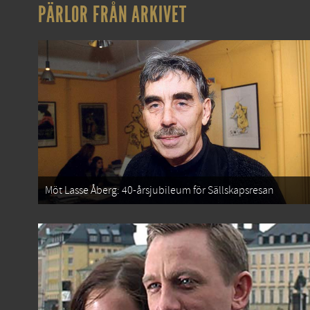
PÄRLOR FRÅN ARKIVET
Möt Lasse Åberg: 40-årsjubileum för Sällskapsresan