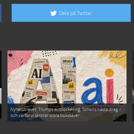
Dela på Twitter
Nyhetsbrevet: Trumps ai-blockering, Schoris nästa drag –
och varför vi skrotar stora bokstäver