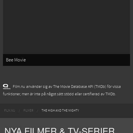
Bee Movie
Film.nu använder sig av The Movie Database API (TMDb) för vissa
funktioner, men är inte på något sätt stödd eller certifierad av TMDb.
FILM.NU
FILMER
THE HIGH AND THE MIGHTY
NYA FILMER & TV-SERIER