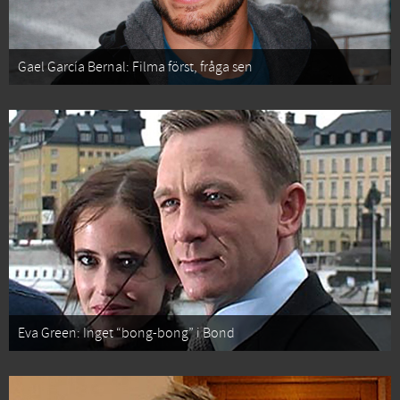
Gael García Bernal: Filma först, fråga sen
Eva Green: Inget “bong-bong” i Bond