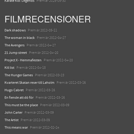
Karate Kid: Legends
Premiär 2025-05-30
FILMRECENSIONER
Dark shadows
Premiär 2012-05-11
The woman in black
Premiär 2012-04-27
The Avengers
Premiär 2012-04-27
21 Jump street
Premiär 2012-04-20
Project X - Hemmafesten
Premiär 2012-04-20
Kill list
Premiär 2012-04-18
The Hunger Games
Premiär 2012-03-23
Kvarteret Skatan reser till Laholm
Premiär 2012-03-16
Hugo Cabret
Premiär 2012-03-16
En fiende att dö för
Premiär 2012-03-16
This must be the place
Premiär 2012-03-09
John Carter
Premiär 2012-03-09
The Artist
Premiär 2012-03-09
This means war
Premiär 2012-02-24