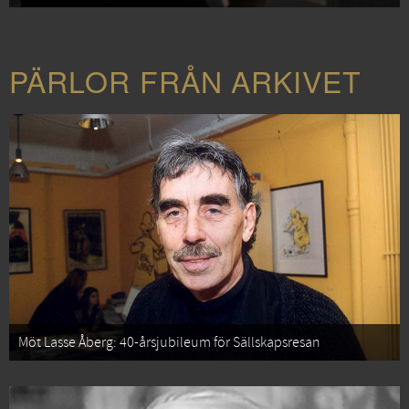
PÄRLOR FRÅN ARKIVET
Möt Lasse Åberg: 40-årsjubileum för Sällskapsresan