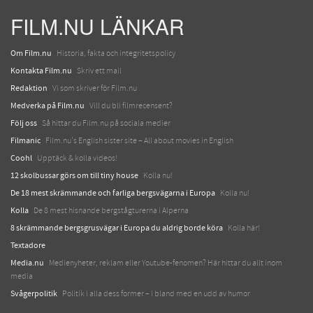
FILM.NU LÄNKAR
Om Film.nu
Historia, fakta och integritetspolicy
Kontakta Film.nu
Skriv ett mail
Redaktion
Vi som skriver för Film.nu
Medverka på Film.nu
Vill du bli filmrecensent?
Följ oss
Så hittar du Film.nu på sociala medier
Filmanic
Film.nu's English sister site – All about movies in English
Coohl
Upptäck & kolla videos!
12 skolbussar görs om till tiny house
Kolla nu!
De 18 mest skrämmande och farliga bergsvägarna i Europa
Kolla nu!
Kolla
De 8 mest hisnande bergstågturerna i Alperna
8 skrämmande bergsgrusvägar i Europa du aldrig borde köra
Kolla här!
Textadore
Media.nu
Medienyheter, reklam eller Youtube-fenomen? Här hittar du allt inom
media
Svågerpolitik
Politik i alla dess former – i bland med en udd av humor