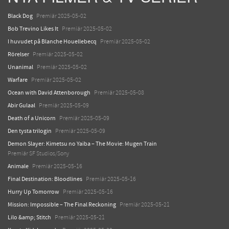
Black Dog
Premiär 2025-05-02
Bob Trevino Likes It
Premiär 2025-05-02
I huvudet på Blanche Houellebecq
Premiär 2025-05-02
Rörelser
Premiär 2025-05-02
Unanimal
Premiär 2025-05-02
Warfare
Premiär 2025-05-02
Ocean with David Attenborough
Premiär 2025-05-08
Abir Gulaal
Premiär 2025-05-09
Death of a Unicorn
Premiär 2025-05-09
Den tysta trilogin
Premiär 2025-05-09
Demon Slayer: Kimetsu no Yaiba – The Movie: Mugen Train
Premiär SF Studios/Sony
Animale
Premiär 2025-05-16
Final Destination: Bloodlines
Premiär 2025-05-16
Hurry Up Tomorrow
Premiär 2025-05-16
Mission: Impossible – The Final Reckoning
Premiär 2025-05-21
Lilo &amp; Stitch
Premiär 2025-05-21