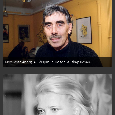
Möt Lasse Åberg: 40-årsjubileum för Sällskapsresan