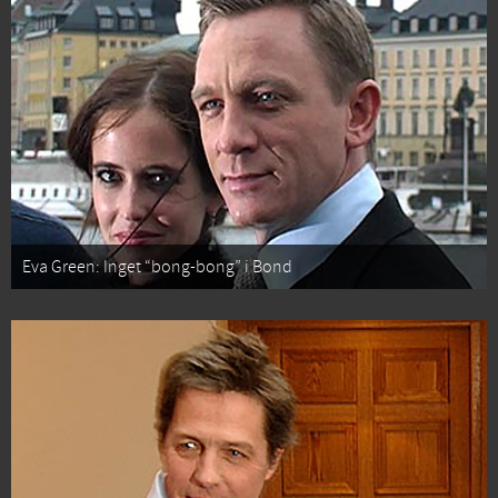
Eva Green: Inget “bong-bong” i Bond