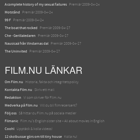
A complete history of my sexual failures
Premiär 2009-04-24
Motstånd
Premiär 2009-04-24
99 F
Premiär 2009-04-24
The boat that rocked
Premiär 2009-04-17
Che - Gerillaledaren
Premiär 2009-04-17
Nausicaä från Vindarnas dal
Premiär 2009-04-17
The Uninvited
Premiär 2009-04-17
FILM.NU LÄNKAR
Om Film.nu
Historia, fakta och integritetspolicy
Kontakta Film.nu
Skriv ett mail
Redaktion
Vi som skriver för Film.nu
Medverka på Film.nu
Vill du bli filmrecensent?
Följ oss
Så hittar du Film.nu på sociala medier
Filmanic
Film.nu's English sister site – All about movies in English
Coohl
Upptäck & kolla videos!
12 skolbussar görs om till tiny house
Kolla nu!