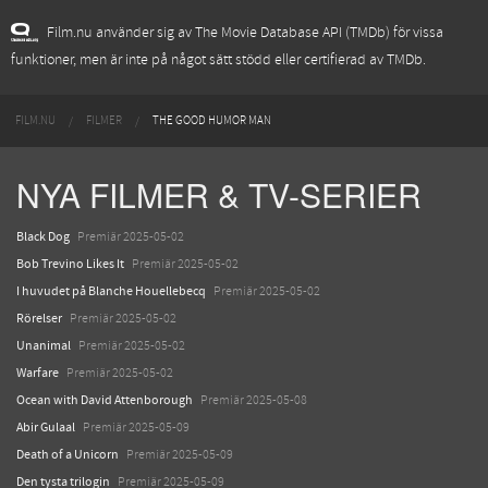
Film.nu använder sig av The Movie Database API (TMDb) för vissa
funktioner, men är inte på något sätt stödd eller certifierad av TMDb.
FILM.NU
FILMER
THE GOOD HUMOR MAN
NYA FILMER & TV-SERIER
Black Dog
Premiär 2025-05-02
Bob Trevino Likes It
Premiär 2025-05-02
I huvudet på Blanche Houellebecq
Premiär 2025-05-02
Rörelser
Premiär 2025-05-02
Unanimal
Premiär 2025-05-02
Warfare
Premiär 2025-05-02
Ocean with David Attenborough
Premiär 2025-05-08
Abir Gulaal
Premiär 2025-05-09
Death of a Unicorn
Premiär 2025-05-09
Den tysta trilogin
Premiär 2025-05-09