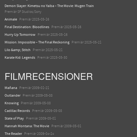
Demon Slayer: Kimetsu no Yaiba – The Movie: Mugen Train
Premiär SF Studios/Sony
Animale
Premiär 2025-05-16
Final Destination: Bloodlines
Premiär 2025-05-16
Hurry Up Tomorrow
Premiär 2025-05-16
Mission: Impossible – The Final Reckoning
Premiär 2025-05-21
Lilo &amp; Stitch
Premiär 2025-05-21
Karate Kid: Legends
Premiär 2025-05-30
FILMRECENSIONER
Mañana
Premiär 2009-01-21
Outlander
Premiär 2009-05-08
Knowing
Premiär 2009-05-08
Cadillac Records
Premiär 2009-05-08
State of Play
Premiär 2009-05-01
Hannah Montana: The Movie
Premiär 2009-05-01
The Reader
Premiär 2009-04-24