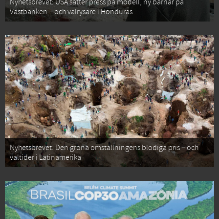
Nyhetsbrevet: USA sätter press på modell, ny barriär på
Västbanken – och valrysare i Honduras
Nyhetsbrevet: Den gröna omställningens blodiga pris – och
valtider i Latinamerika