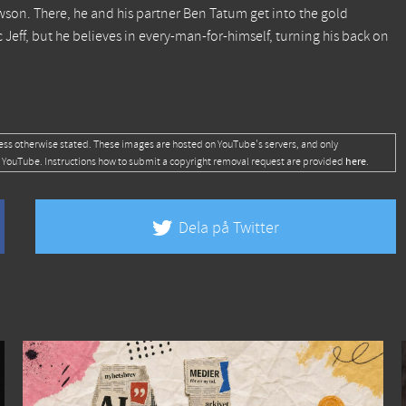
on. There, he and his partner Ben Tatum get into the gold
Jeff, but he believes in every-man-for-himself, turning his back on
ess otherwise stated. These images are hosted on YouTube's servers, and only
here
 YouTube. Instructions how to submit a copyright removal request are provided
.
Dela på Twitter