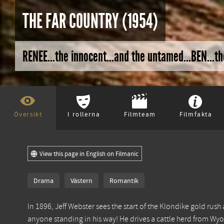
THE FAR COUNTRY (1954)
RENEE...the innocent...and the untamed...BEN...th
Översikt
I rollerna
Filmteam
Filmfakta
View this page in English on Filmanic
Drama
Västern
Romantik
In 1896, Jeff Webster sees the start of the Klondike gold rus
anyone standing in his way! He drives a cattle herd from Wyo