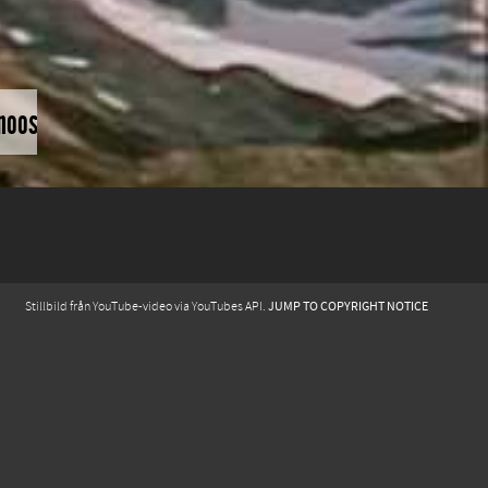
oose...RUBE...the friendless...and the afraid
JUMP TO COPYRIGHT NOTICE
Stillbild från YouTube-video via YouTubes API.