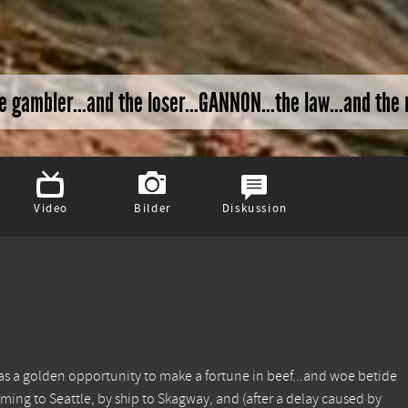
e gambler...and the loser...GANNON...the law...and the n
Video
Bilder
Diskussion
h as a golden opportunity to make a fortune in beef...and woe betide
ming to Seattle, by ship to Skagway, and (after a delay caused by