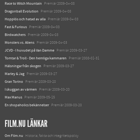
Race to Witch Mountain
Premiär 2009-04-08
Dragonball Evolution
Premiär 2009-04-08
Hopplös och hatad av alla
Premiär 2009-04-03
Fast & Furious
Premiär 2009-04-03
Birdwatchers
Premiär 2009-04-03
Monsters vs. Aliens
Premiär 2009-04-03
JCVD - I huvudet på Van Damme
Premiär 2009-03-27
Tomtar & Troll - Den hemliga kammaren
Premiär 2008-01-31
Hälsningar från skogen
Premiär 2009-03-27
Marley & Jag
Premiär 2009-03-27
Gran Torino
Premiär 2009-03-20
I skuggan av värmen
Premiär 2009-03-20
Max Manus
Premiär 2009-05-15
En shopaholics bekännelser
Premiär 2009-03-20
FILM.NU LÄNKAR
Om Film.nu
Historia, fakta och integritetspolicy