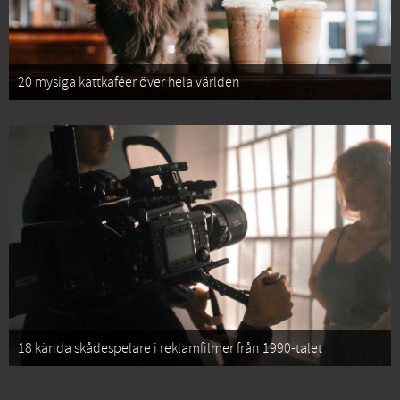
20 mysiga kattkaféer över hela världen
18 kända skådespelare i reklamfilmer från 1990-talet