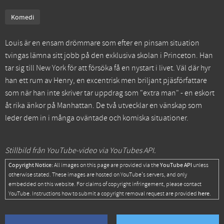
Komedi
Louis är en ensam drömmare som efter en pinsam situation
tvingas lämna sitt jobb på den exklusiva skolan i Princeton. Han
tar sig till New York för att försöka få en nystart i livet. Väl där hyr
han ett rum av Henry, en excentrisk men briljant pjäsförfattare
som när han inte skriver tar uppdrag som "extra man" - en eskort
åt rika änkor på Manhattan. De två utvecklar en vänskap som
leder dem in i många oväntade och komiska situationer.
Stillbild från YouTube-video via YouTubes API.
Copyright Notice:
YouTube API
All images on this page are provided via the
unless
otherwise stated. These images are hosted on YouTube's servers, and only
embedded on this website. For claims of copyright infringement, please contact
here
YouTube. Instructions how to submit a copyright removal request are provided
.