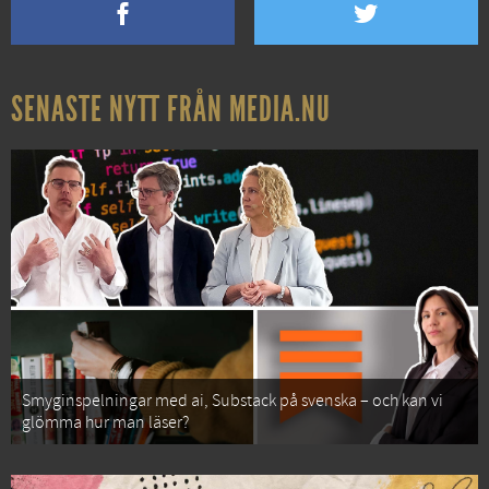
SENASTE NYTT FRÅN MEDIA.NU
Smyginspelningar med ai, Substack på svenska – och kan vi
glömma hur man läser?