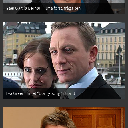
Gael García Bernal: Filma först, fråga sen
Eva Green: Inget “bong-bong” i Bond