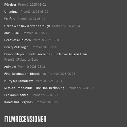
Rörelser
Premiär 2025-05-02
Unanimal
Premiär 2025-05-02
Warfare
Premiär 2025-05-02
Ocean with David Attenborough
Premiär 2025-05-08
Abir Gulaal
Premiär 2025-05-09
Death of a Unicorn
Premiär 2025-05-09
Den tysta trilogin
Premiär 2025-05-09
Demon Slayer: Kimetsu no Yaiba – The Movie: Mugen Train
Premiär SF Studios/Sony
Animale
Premiär 2025-05-16
Final Destination: Bloodlines
Premiär 2025-05-16
Hurry Up Tomorrow
Premiär 2025-05-16
Mission: Impossible – The Final Reckoning
Premiär 2025-05-21
Lilo &amp; Stitch
Premiär 2025-05-21
Karate Kid: Legends
Premiär 2025-05-30
FILMRECENSIONER