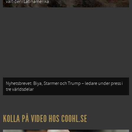
valtider i Latinamerika
Nyhetsbrevet: Biya, Starmer och Trump – ledare under press i
tre världsdelar
KOLLA PÅ VIDEO HOS COOHL.SE