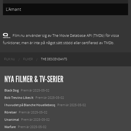
L'Amant
Film.nu använder sig av The Movie Database API (TMDb) för vissa
funktioner, men är inte på något sätt stödd eller certifierad av TMDb.
FILM.NU
FILMER
THE DESCENDANTS
NYA FILMER & TV-SERIER
Black Dog
Premiär 2025-05-02
Bob Trevino Likes It
Premiär 2025-05-02
I huvudet på Blanche Houellebecq
Premiär 2025-05-02
Rörelser
Premiär 2025-05-02
Unanimal
Premiär 2025-05-02
Warfare
Premiär 2025-05-02