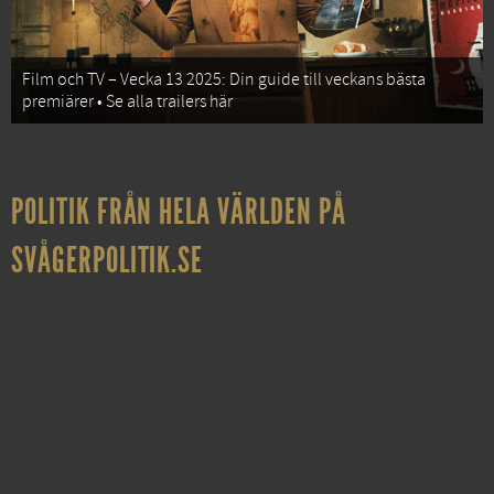
Film och TV – Vecka 13 2025: Din guide till veckans bästa
premiärer • Se alla trailers här
POLITIK FRÅN HELA VÄRLDEN PÅ
SVÅGERPOLITIK.SE