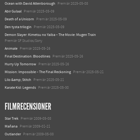
Ocean with David Attenborough
Premiär 2025-05-08
Abir Gulaal
Premiär 2025-05-09
Death of a Unicorn
Premiär 2025-05-09
Den tysta trilogin
Premiär 2025-05-09
Demon Slayer: Kimetsu no Yaiba – The Movie: Mugen Train
Premiär SF Studios/Sony
Animale
Premiär 2025-05-16
Final Destination: Bloodlines
Premiär 2025-05-16
Hurry Up Tomorrow
Premiär 2025-05-16
Mission: Impossible – The Final Reckoning
Premiär 2025-05-21
Lilo &amp; Stitch
Premiär 2025-05-21
Karate Kid: Legends
Premiär 2025-05-30
FILMRECENSIONER
Star Trek
Premiär 2009-05-08
Mañana
Premiär 2009-01-21
Outlander
Premiär 2009-05-08