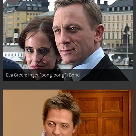
Eva Green: Inget “bong-bong” i Bond