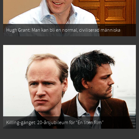
Hugh Grant: Man kan bli en normal, civiliserad människa
Killing-gänget: 20-årsjubileum för “En liten film”