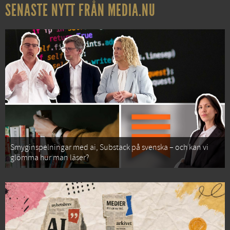
SENASTE NYTT FRÅN MEDIA.NU
Smyginspelningar med ai, Substack på svenska – och kan vi
glömma hur man läser?