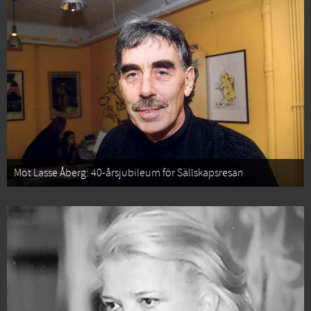
Möt Lasse Åberg: 40-årsjubileum för Sällskapsresan