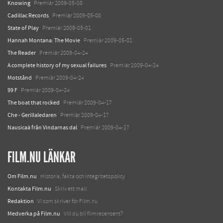
Knowing
Premiär 2009-05-08
Cadillac Records
Premiär 2009-05-08
State of Play
Premiär 2009-05-01
Hannah Montana: The Movie
Premiär 2009-05-01
The Reader
Premiär 2009-04-24
A complete history of my sexual failures
Premiär 2009-04-24
Motstånd
Premiär 2009-04-24
99 F
Premiär 2009-04-24
The boat that rocked
Premiär 2009-04-17
Che - Gerillaledaren
Premiär 2009-04-17
Nausicaä från Vindarnas dal
Premiär 2009-04-17
FILM.NU LÄNKAR
Om Film.nu
Historia, fakta och integritetspolicy
Kontakta Film.nu
Skriv ett mail
Redaktion
Vi som skriver för Film.nu
Medverka på Film.nu
Vill du bli filmrecensent?