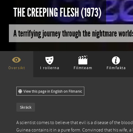
THE CREEPING FLESH (1973)
A terrifying journey through the nightmare worlds
Översikt
I rollerna
Filmteam
Filmfakta
View this page in English on Filmanic
Skräck
A scientist comes to believe that evil is a disease of the blo
Guinea contains it in a pure form. Convinced that his wife, a