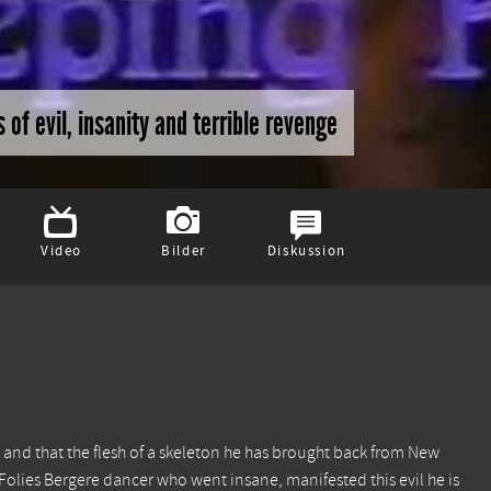
 of evil, insanity and terrible revenge
Video
Bilder
Diskussion
od and that the flesh of a skeleton he has brought back from New
 Folies Bergere dancer who went insane, manifested this evil he is