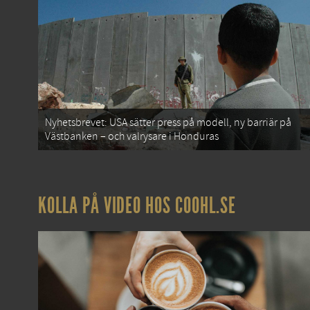
Nyhetsbrevet: USA sätter press på modell, ny barriär på
Västbanken – och valrysare i Honduras
KOLLA PÅ VIDEO HOS COOHL.SE