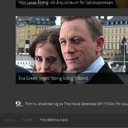
Möt Lasse Åberg: 40-årsjubileum för Sällskapsresan
Eva Green: Inget “bong-bong” i Bond
Film.nu använder sig av The Movie Database API (TMDb) för vissa 
FILM.NU
FILMER
THE CREEPING FLESH