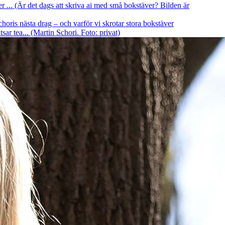
er ... (Är det dags att skriva ai med små bokstäver? Bilden är
oris nästa drag – och varför vi skrotar stora bokstäver
ar tea... (Martin Schori. Foto: privat)