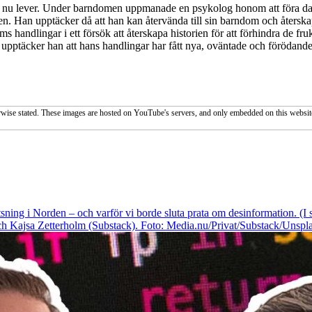
nu lever. Under barndomen uppmanade en psykolog honom att föra dag
iden. Han upptäcker då att han kan återvända till sin barndom och återska
ndoms handlingar i ett försök att återskapa historien för att förhindra d
n upptäcker han att hans handlingar har fått nya, oväntade och förödan
wise stated. These images are hosted on YouTube's servers, and only embedded on this website
sning i Norden – och varför vi borde sluta prata om desinformation. (
 Kajsa Zetterholm (Substack). Foto: Media.nu/Privat/Substack/Unspla