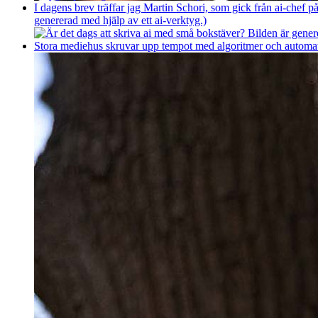
I dagens brev träffar jag Martin Schori, som gick från ai-chef p
genererad med hjälp av ett ai-verktyg.)
Stora mediehus skruvar upp tempot med algoritmer och automatise