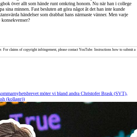
bok över allt som hände runt omkring honom. Nu när han i college
pa sina minnen. Fast besluten att göra något åt det han inte kunde
e fruktansvärda händelser som drabbat hans närmaste vänner. Men varje
de konsekvenser?
. For claims of copyright infringement, please contact YouTube. Instructions how to submit a
I sommarnyhetsbrevet möter vi bland andra Christofer Brask (SVT),
sh (kollage))