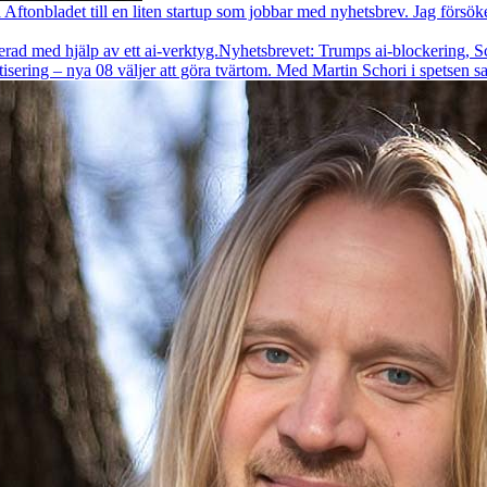
å Aftonbladet till en liten startup som jobbar med nyhetsbrev. Jag försök
Nyhetsbrevet: Trumps ai-blockering, Sch
ring – nya 08 väljer att göra tvärtom. Med Martin Schori i spetsen sats