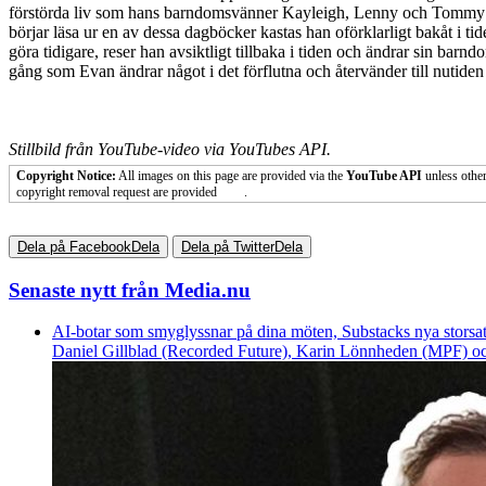
förstörda liv som hans barndomsvänner Kayleigh, Lenny och Tommy 
börjar läsa ur en av dessa dagböcker kastas han oförklarligt bakåt i t
göra tidigare, reser han avsiktligt tillbaka i tiden och ändrar sin bar
gång som Evan ändrar något i det förflutna och återvänder till nutide
Stillbild från YouTube-video via YouTubes API.
Copyright Notice:
All images on this page are provided via the
YouTube API
unless other
copyright removal request are provided
here
.
Dela på Facebook
Dela
Dela på Twitter
Dela
Senaste nytt från Media.nu
AI-botar som smyglyssnar på dina möten, Substacks nya storsat
Daniel Gillblad (Recorded Future), Karin Lönnheden (MPF) och