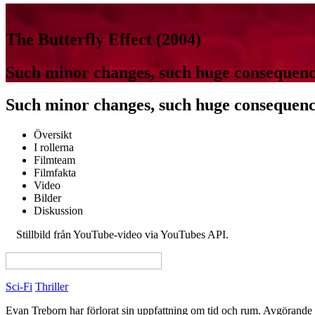
The Butterfly Effect (2004)
Such minor changes, such huge consequenc
Such minor changes, such huge consequenc
Översikt
I rollerna
Filmteam
Filmfakta
Video
Bilder
Diskussion
Stillbild från YouTube-video via YouTubes API.
JUMP TO COPYRIG
View this page in English on Filmanic
Sci-Fi
Thriller
Evan Treborn har förlorat sin uppfattning om tid och rum. Avgörande o