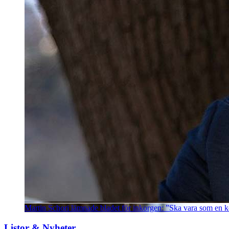
Martin Schori lämnade bladet för inkorgen: ”Ska vara som en k
Listor & Nyheter