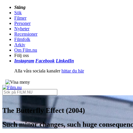
Stäng
Sök
Filmer
Personer
Nyheter
Recensioner
Filmfolk
Arkiv
Om Film.nu
Följ oss
Instagram
Facebook
LinkedIn
Alla våra sociala kanaler
hittar du här
The Butterfly Effect (2004)
Such minor changes, such huge consequenc