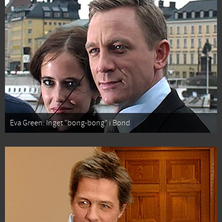
Eva Green: Inget “bong-bong” i Bond