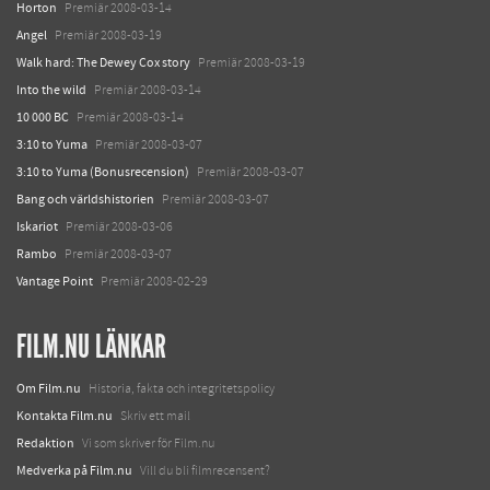
Horton
Premiär 2008-03-14
Angel
Premiär 2008-03-19
Walk hard: The Dewey Cox story
Premiär 2008-03-19
Into the wild
Premiär 2008-03-14
10 000 BC
Premiär 2008-03-14
3:10 to Yuma
Premiär 2008-03-07
3:10 to Yuma (Bonusrecension)
Premiär 2008-03-07
Bang och världshistorien
Premiär 2008-03-07
Iskariot
Premiär 2008-03-06
Rambo
Premiär 2008-03-07
Vantage Point
Premiär 2008-02-29
FILM.NU LÄNKAR
Om Film.nu
Historia, fakta och integritetspolicy
Kontakta Film.nu
Skriv ett mail
Redaktion
Vi som skriver för Film.nu
Medverka på Film.nu
Vill du bli filmrecensent?