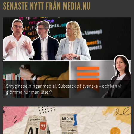
SENASTE NYTT FRÅN MEDIA.NU
Smyginspelningar med ai, Substack på svenska – och kan vi
glömma hur man läser?