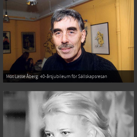
Möt Lasse Åberg: 40-årsjubileum för Sällskapsresan