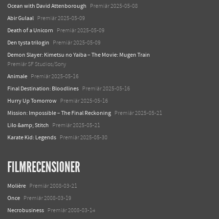
Ocean with David Attenborough
Premiär 2025-05-08
Abir Gulaal
Premiär 2025-05-09
Death of a Unicorn
Premiär 2025-05-09
Den tysta trilogin
Premiär 2025-05-09
Demon Slayer: Kimetsu no Yaiba – The Movie: Mugen Train
Premiär SF Studios/Sony
Animale
Premiär 2025-05-16
Final Destination: Bloodlines
Premiär 2025-05-16
Hurry Up Tomorrow
Premiär 2025-05-16
Mission: Impossible – The Final Reckoning
Premiär 2025-05-21
Lilo &amp; Stitch
Premiär 2025-05-21
Karate Kid: Legends
Premiär 2025-05-30
FILMRECENSIONER
Molière
Premiär 2008-03-21
Once
Premiär 2008-03-19
Necrobusiness
Premiär 2008-03-14