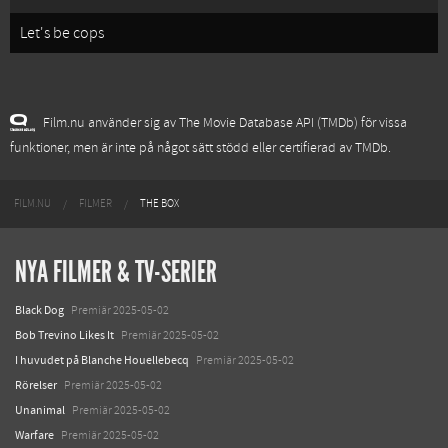
Let's be cops
Film.nu använder sig av The Movie Database API (TMDb) för vissa
funktioner, men är inte på något sätt stödd eller certifierad av TMDb.
FILM.NU
FILMER
THE BOX
NYA FILMER & TV-SERIER
Black Dog
Premiär 2025-05-02
Bob Trevino Likes It
Premiär 2025-05-02
I huvudet på Blanche Houellebecq
Premiär 2025-05-02
Rörelser
Premiär 2025-05-02
Unanimal
Premiär 2025-05-02
Warfare
Premiär 2025-05-02