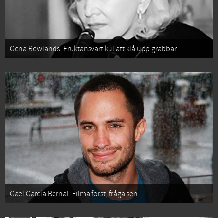
Gena Rowlands: Fruktansvärt kul att klå upp grabbar
Gael García Bernal: Filma först, fråga sen