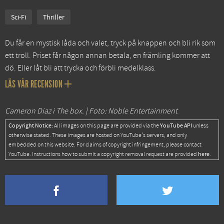
Sci-Fi
Thriller
Du får en mystisk låda och valet, tryck på knappen och bli rik som
ett troll. Priset får någon annan betala, en främling kommer att
dö. Eller låt bli att trycka och förbli medelklass.
LÄS VÅR RECENSION
Cameron Diaz i The box. | Foto: Noble Entertainment
Copyright Notice:
YouTube API
All images on this page are provided via the
unless
otherwise stated. These images are hosted on YouTube's servers, and only
embedded on this website. For claims of copyright infringement, please contact
here
YouTube. Instructions how to submit a copyright removal request are provided
.