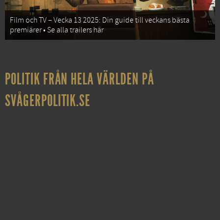
Film och TV – Vecka 13 2025: Din guide till veckans bästa
premiärer • Se alla trailers här
POLITIK FRÅN HELA VÄRLDEN PÅ
SVÅGERPOLITIK.SE