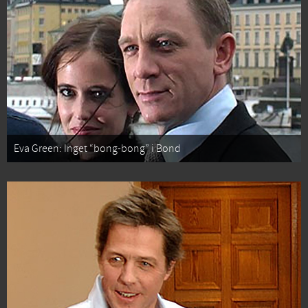
Eva Green: Inget “bong-bong” i Bond