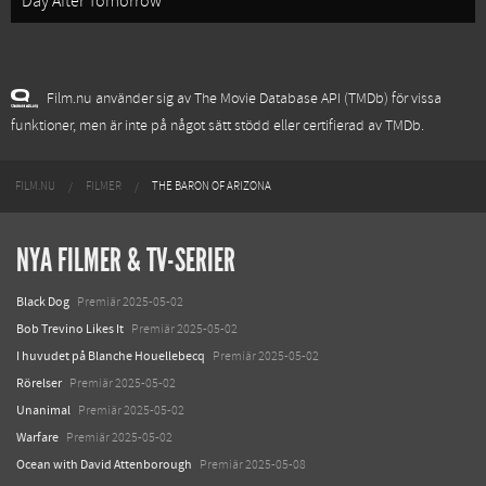
Day After Tomorrow
Film.nu använder sig av The Movie Database API (TMDb) för vissa
funktioner, men är inte på något sätt stödd eller certifierad av TMDb.
FILM.NU
FILMER
THE BARON OF ARIZONA
NYA FILMER & TV-SERIER
Black Dog
Premiär 2025-05-02
Bob Trevino Likes It
Premiär 2025-05-02
I huvudet på Blanche Houellebecq
Premiär 2025-05-02
Rörelser
Premiär 2025-05-02
Unanimal
Premiär 2025-05-02
Warfare
Premiär 2025-05-02
Ocean with David Attenborough
Premiär 2025-05-08