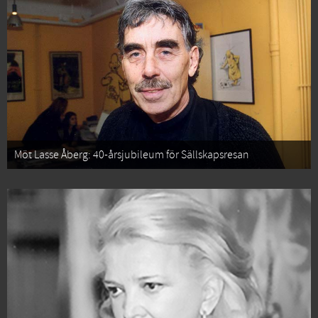
Möt Lasse Åberg: 40-årsjubileum för Sällskapsresan