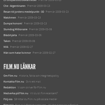
Premiär 2009-03-20
Che - Argentinaren
Premiär 2009-03-13
Resan till jordens medelpunkt - 3D
Premiär 2009-03-13
Watchmen
Premiär 2009-03-13
Dumpa honom!
Premiär 2009-03-13
Slumdog Millionaire
Premiär 2009-03-06
Bläckhjärta
Premiär 2009-03-06
Taken
Premiär 2009-03-06
Milk
Premiär 2009-02-27
Män som hatar kvinnor
Premiär 2009-02-27
FILM.NU LÄNKAR
Om Film.nu
Historia, fakta och integritetspolicy
Kontakta Film.nu
Skriv ett mail
Redaktion
Vi som skriver för Film.nu
Medverka på Film.nu
Vill du bli filmrecensent?
Följ oss
Så hittar du Film.nu på sociala medier
Filmanic