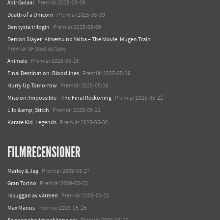
Abir Gulaal
Premiär 2025-05-09
Death of a Unicorn
Premiär 2025-05-09
Den tysta trilogin
Premiär 2025-05-09
Demon Slayer: Kimetsu no Yaiba – The Movie: Mugen Train
Premiär SF Studios/Sony
Animale
Premiär 2025-05-16
Final Destination: Bloodlines
Premiär 2025-05-16
Hurry Up Tomorrow
Premiär 2025-05-16
Mission: Impossible – The Final Reckoning
Premiär 2025-05-21
Lilo &amp; Stitch
Premiär 2025-05-21
Karate Kid: Legends
Premiär 2025-05-30
FILMRECENSIONER
Marley & Jag
Premiär 2009-03-27
Gran Torino
Premiär 2009-03-20
I skuggan av värmen
Premiär 2009-03-20
Max Manus
Premiär 2009-05-15
En shopaholics bekännelser