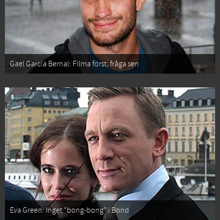
Gael García Bernal: Filma först, fråga sen
Eva Green: Inget “bong-bong” i Bond