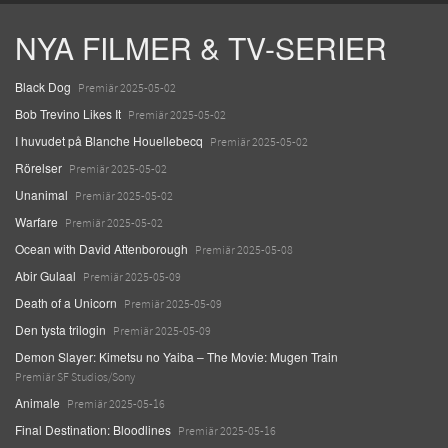
NYA FILMER & TV-SERIER
Black Dog
Premiär 2025-05-02
Bob Trevino Likes It
Premiär 2025-05-02
I huvudet på Blanche Houellebecq
Premiär 2025-05-02
Rörelser
Premiär 2025-05-02
Unanimal
Premiär 2025-05-02
Warfare
Premiär 2025-05-02
Ocean with David Attenborough
Premiär 2025-05-08
Abir Gulaal
Premiär 2025-05-09
Death of a Unicorn
Premiär 2025-05-09
Den tysta trilogin
Premiär 2025-05-09
Demon Slayer: Kimetsu no Yaiba – The Movie: Mugen Train
Premiär SF Studios/Sony
Animale
Premiär 2025-05-16
Final Destination: Bloodlines
Premiär 2025-05-16