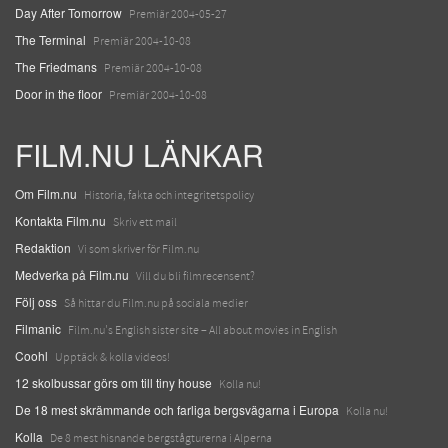
Day After Tomorrow
Premiär 2004-05-27
The Terminal
Premiär 2004-10-08
The Friedmans
Premiär 2004-10-08
Door in the floor
Premiär 2004-10-08
FILM.NU LÄNKAR
Om Film.nu
Historia, fakta och integritetspolicy
Kontakta Film.nu
Skriv ett mail
Redaktion
Vi som skriver för Film.nu
Medverka på Film.nu
Vill du bli filmrecensent?
Följ oss
Så hittar du Film.nu på sociala medier
Filmanic
Film.nu's English sister site – All about movies in English
Coohl
Upptäck & kolla videos!
12 skolbussar görs om till tiny house
Kolla nu!
De 18 mest skrämmande och farliga bergsvägarna i Europa
Kolla nu!
Kolla
De 8 mest hisnande bergstågturerna i Alperna