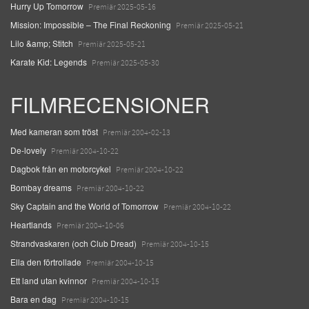
Hurry Up Tomorrow
Premiär 2025-05-16
Mission: Impossible – The Final Reckoning
Premiär 2025-05-21
Lilo &amp; Stitch
Premiär 2025-05-21
Karate Kid: Legends
Premiär 2025-05-30
FILMRECENSIONER
Med kameran som tröst
Premiär 2004-02-13
De-lovely
Premiär 2004-10-22
Dagbok från en motorcykel
Premiär 2004-10-22
Bombay dreams
Premiär 2004-10-22
Sky Captain and the World of Tomorrow
Premiär 2004-10-22
Heartlands
Premiär 2004-10-06
Strandvaskaren (och Club Dread)
Premiär 2004-10-15
Ella den förtrollade
Premiär 2004-10-15
Ett land utan kvinnor
Premiär 2004-10-15
Bara en dag
Premiär 2004-10-15