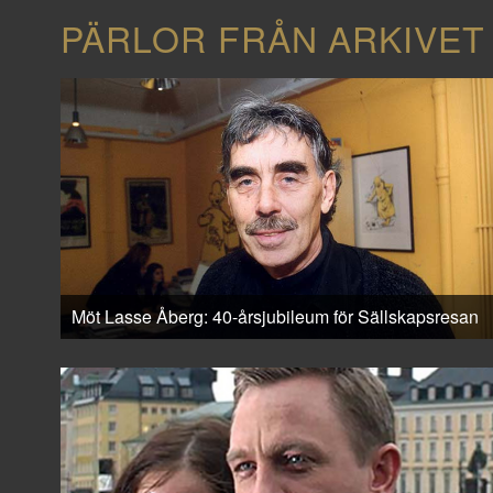
PÄRLOR FRÅN ARKIVET
Möt Lasse Åberg: 40-årsjubileum för Sällskapsresan