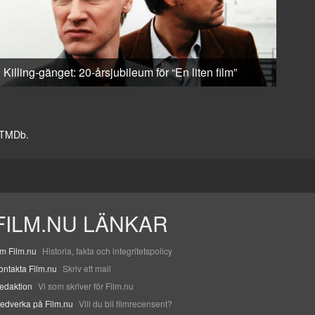
Killing-gänget: 20-årsjubileum för “En liten film”
v TMDb.
FILM.NU LÄNKAR
m Film.nu
Historia, fakta och integritetspolicy
ontakta Film.nu
Skriv ett mail
edaktion
Vi som skriver för Film.nu
edverka på Film.nu
Vill du bli filmrecensent?