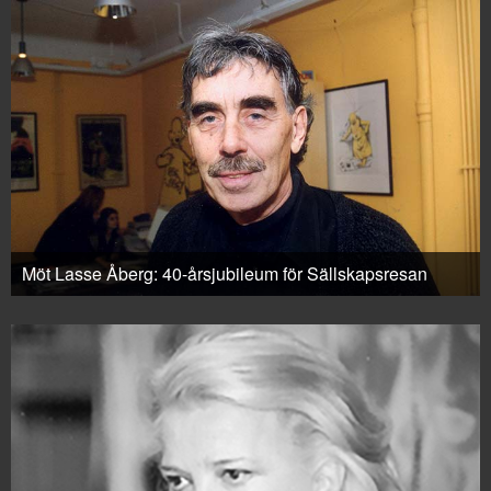
Möt Lasse Åberg: 40-årsjubileum för Sällskapsresan