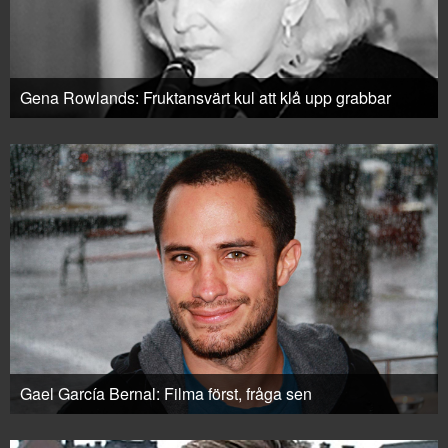
Gena Rowlands: Fruktansvärt kul att klå upp grabbar
Gael García Bernal: Filma först, fråga sen