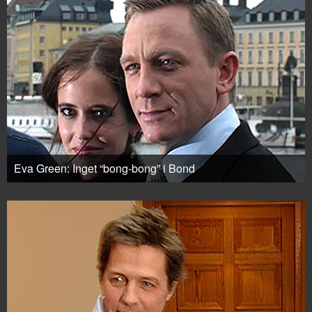
Eva Green: Inget “bong-bong” i Bond