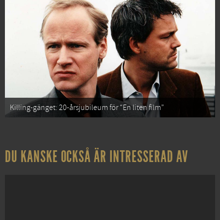
Killing-gänget: 20-årsjubileum för “En liten film”
DU KANSKE OCKSÅ ÄR INTRESSERAD AV