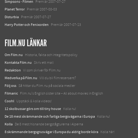
Simpsons - Filmen
Premiär 2007-07-27
Planet Terror
Premiär 2007-08-03
Disturbia
Premiär 2007-07-27
Harry Potter och Fenixorden
Premiär 2007-07-13
FILM.NU LÄNKAR
Om Film.nu
Historia, fakta och integritetspolicy
Kontakta Film.nu
Skriv ett mail
Redaktion
Vi som skriver för Film.nu
Medverka på Film.nu
Vill du bli filmrecensent?
Följ oss
Så hittar du Film.nu på sociala medier
Filmanic
Film.nu's English sister site – All about movies in English
Coohl
Upptäck & kolla videos!
12 skolbussar görs om till tiny house
Kolla nu!
De 18 mest skrämmande och farliga bergsvägarna i Europa
Kolla nu!
Kolla
De 8 mest hisnande bergstågturerna i Alperna
8 skrämmande bergsgrusvägar i Europa du aldrig borde köra
Kolla här!