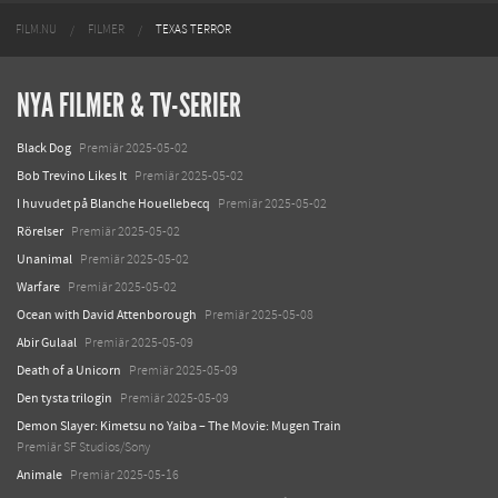
FILM.NU
FILMER
TEXAS TERROR
NYA FILMER & TV-SERIER
Black Dog
Premiär 2025-05-02
Bob Trevino Likes It
Premiär 2025-05-02
I huvudet på Blanche Houellebecq
Premiär 2025-05-02
Rörelser
Premiär 2025-05-02
Unanimal
Premiär 2025-05-02
Warfare
Premiär 2025-05-02
Ocean with David Attenborough
Premiär 2025-05-08
Abir Gulaal
Premiär 2025-05-09
Death of a Unicorn
Premiär 2025-05-09
Den tysta trilogin
Premiär 2025-05-09
Demon Slayer: Kimetsu no Yaiba – The Movie: Mugen Train
Premiär SF Studios/Sony
Animale
Premiär 2025-05-16