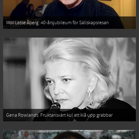
Möt Lasse Åberg: 40-årsjubileum för Sällskapsresan
Gena Rowlands: Fruktansvärt kul att klå upp grabbar