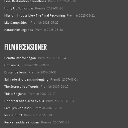
Final Destination: Bloodlines
Premiär 2025-05-16
Hurry Up Tomorrow
Premiär 2025-05-16
Mission: Impossible – The Final Reckoning
Premiär 2025-05-21
Lilo &amp; Stitch
Premiär 2025-05-21
Karate Kid: Legends
Premiär 2025-05-30
FILMRECENSIONER
Berätta inte för någon
Premiär 2007-08-24
Ond aning
Premiär 2007-08-31
Bristande bevis
Premiär 2007-08-31
Så firade vi jordens undergång
Premiär 2007-08-24
The Secret Life of Words
Premiär 2007-08-17
This Is England
Premiär 2007-08-17
Underbar och älskad av alla
Premiär 2007-08-24
Familjen Robinson
Premiär 2007-08-10
Rush Hour 3
Premiär 2007-08-10
Rex - en räddare i nöden
Premiär 2007-08-03