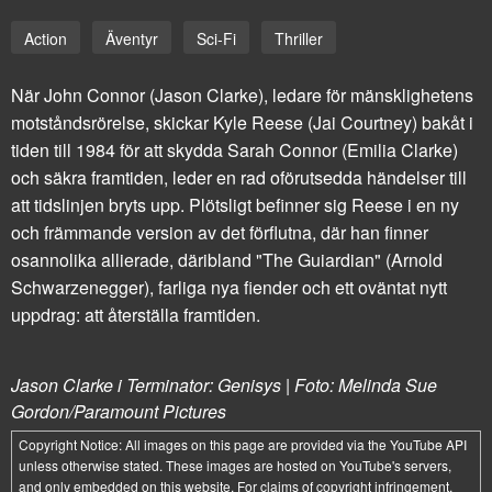
Action
Äventyr
Sci-Fi
Thriller
När John Connor (Jason Clarke), ledare för mänsklighetens
motståndsrörelse, skickar Kyle Reese (Jai Courtney) bakåt i
tiden till 1984 för att skydda Sarah Connor (Emilia Clarke)
och säkra framtiden, leder en rad oförutsedda händelser till
att tidslinjen bryts upp. Plötsligt befinner sig Reese i en ny
och främmande version av det förflutna, där han finner
osannolika allierade, däribland "The Guiardian" (Arnold
Schwarzenegger), farliga nya fiender och ett oväntat nytt
uppdrag: att återställa framtiden.
Jason Clarke i Terminator: Genisys | Foto: Melinda Sue
Gordon/Paramount Pictures
Copyright Notice:
All images on this page are provided via the
YouTube API
unless otherwise stated. These images are hosted on YouTube's servers,
and only embedded on this website. For claims of copyright infringement,