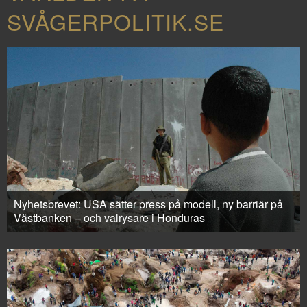
SVÅGERPOLITIK.SE
Nyhetsbrevet: USA sätter press på modell, ny barriär på
Västbanken – och valrysare i Honduras