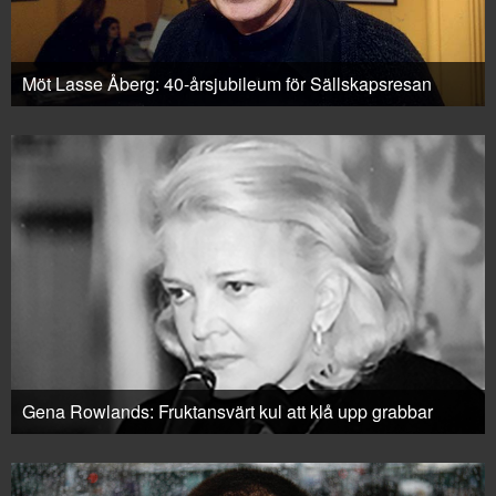
Möt Lasse Åberg: 40-årsjubileum för Sällskapsresan
Gena Rowlands: Fruktansvärt kul att klå upp grabbar