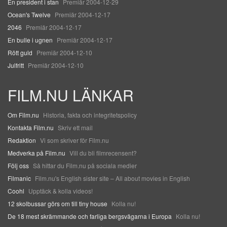
En president i stan
Premiär 2004-12-29
Ocean's Twelve
Premiär 2004-12-17
2046
Premiär 2004-12-17
En bulle i ugnen
Premiär 2004-12-17
Rött guld
Premiär 2004-12-10
Julfritt
Premiär 2004-12-10
FILM.NU LÄNKAR
Om Film.nu
Historia, fakta och integritetspolicy
Kontakta Film.nu
Skriv ett mail
Redaktion
Vi som skriver för Film.nu
Medverka på Film.nu
Vill du bli filmrecensent?
Följ oss
Så hittar du Film.nu på sociala medier
Filmanic
Film.nu's English sister site – All about movies in English
Coohl
Upptäck & kolla videos!
12 skolbussar görs om till tiny house
Kolla nu!
De 18 mest skrämmande och farliga bergsvägarna i Europa
Kolla nu!