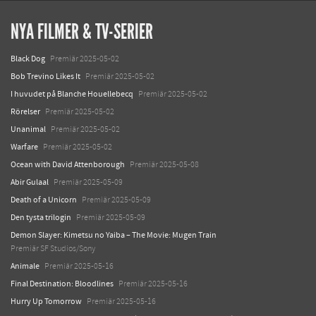
NYA FILMER & TV-SERIER
Black Dog
Premiär 2025-05-02
Bob Trevino Likes It
Premiär 2025-05-02
I huvudet på Blanche Houellebecq
Premiär 2025-05-02
Rörelser
Premiär 2025-05-02
Unanimal
Premiär 2025-05-02
Warfare
Premiär 2025-05-02
Ocean with David Attenborough
Premiär 2025-05-08
Abir Gulaal
Premiär 2025-05-09
Death of a Unicorn
Premiär 2025-05-09
Den tysta trilogin
Premiär 2025-05-09
Demon Slayer: Kimetsu no Yaiba – The Movie: Mugen Train
Premiär SF Studios/Sony
Animale
Premiär 2025-05-16
Final Destination: Bloodlines
Premiär 2025-05-16
Hurry Up Tomorrow
Premiär 2025-05-16