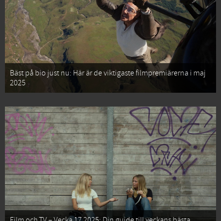
Bäst på bio just nu: Här är de viktigaste filmpremiärerna i maj
2025
Film och TV – Vecka 17 2025: Din guide till veckans bästa