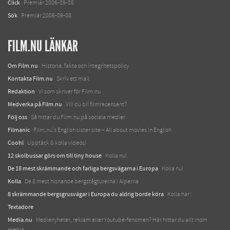
Click
Premiär 2006-09-08
Sök
Premiär 2006-09-08
FILM.NU LÄNKAR
Om Film.nu
Historia, fakta och integritetspolicy
Kontakta Film.nu
Skriv ett mail
Redaktion
Vi som skriver för Film.nu
Medverka på Film.nu
Vill du bli filmrecensent?
Följ oss
Så hittar du Film.nu på sociala medier
Filmanic
Film.nu's English sister site – All about movies in English
Coohl
Upptäck & kolla videos!
12 skolbussar görs om till tiny house
Kolla nu!
De 18 mest skrämmande och farliga bergsvägarna i Europa
Kolla nu!
Kolla
De 8 mest hisnande bergstågturerna i Alperna
8 skrämmande bergsgrusvägar i Europa du aldrig borde köra
Kolla här!
Textadore
Media.nu
Medienyheter, reklam eller Youtube-fenomen? Här hittar du allt inom
media