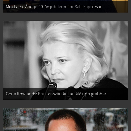
Möt Lasse Åberg: 40-årsjubileum för Sällskapsresan
Gena Rowlands: Fruktansvärt kul att klå upp grabbar