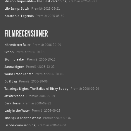
Mission: Impossible – The Final Reckoning
Premiär 2025-05-21
Lilo &amp; Stitch
Premiär 2025-05-21
Karate Kid: Legends
Premiär 2025-05-30
FILMRECENSIONER
När mörkret faller
Premiär 2006-10-20
Scoop
Premiär 2006-10-13
Stormbreaker
Premiär 2006-10-13
Sanna lögner
Premiär 2005-12-21
World Trade Center
Premiär 2006-10-06
Du & Jag
Premiär 2006-10-06
Talladega Nights: The Ballad of Ricky Bobby
Premiär 2006-09-29
Att återvända
Premiär 2006-09-29
Dark Horse
Premiär 2006-09-22
Lady in the Water
Premiär 2006-09-15
The Squid and the Whale
Premiär 2006-07-07
En obekväm sanning
Premiär 2006-09-08