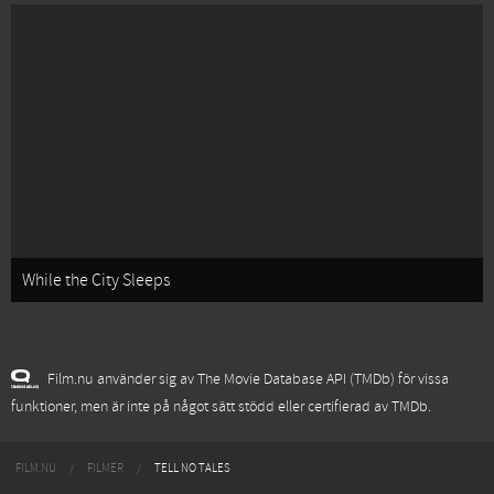
While the City Sleeps
Film.nu använder sig av The Movie Database API (TMDb) för vissa
funktioner, men är inte på något sätt stödd eller certifierad av TMDb.
FILM.NU
FILMER
TELL NO TALES