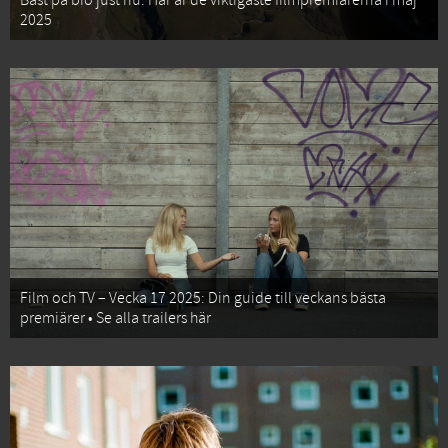
Bäst på bio just nu: Här är de viktigaste filmpremiärerna i maj
2025
Film och TV – Vecka 17 2025: Din guide till veckans bästa
premiärer • Se alla trailers här