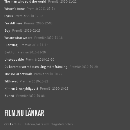
The man who sold the world
Premiär 2010-11-22
Winter's bone
Premiär 2011-01-14
Cyrus
Premiär 2010-12-03
I'm still here
Premiär 2010-12-03
Boy
Premiär 2011-02-25
We are what we are
Premiär 2010-11-18
Hjärtslag
Premiär 2010-11-17
Biutiful
Premiär 2010-11-26
Unstoppable
Premiär 2010-11-10
Du kommer att möta en lång mörk främling
Premiär 2010-10-29
The social network
Premiär 2010-10-22
Till havet
Premiär 2010-10-22
Himlen är oskyldigt blå
Premiär 2010-10-15
Buried
Premiär 2010-10-08
FILM.NU LÄNKAR
Om Film.nu
Historia, fakta och integritetspolicy