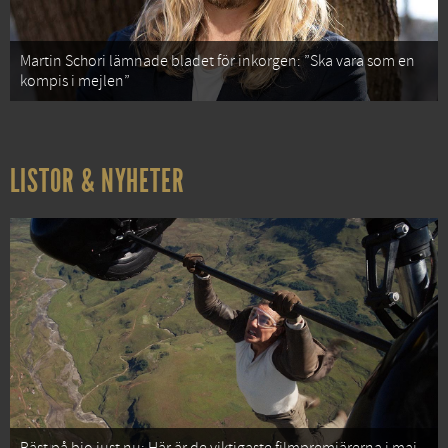
Martin Schori lämnade bladet för inkorgen: ”Ska vara som en
kompis i mejlen”
LISTOR & NYHETER