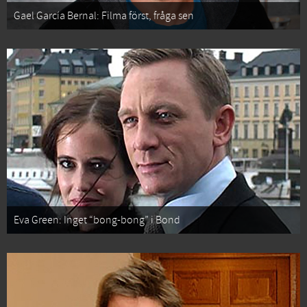
Gael García Bernal: Filma först, fråga sen
Eva Green: Inget “bong-bong” i Bond