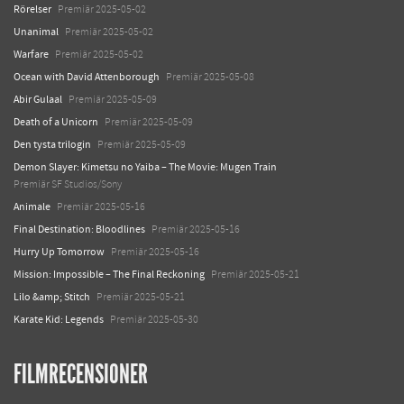
Rörelser
Premiär 2025-05-02
Unanimal
Premiär 2025-05-02
Warfare
Premiär 2025-05-02
Ocean with David Attenborough
Premiär 2025-05-08
Abir Gulaal
Premiär 2025-05-09
Death of a Unicorn
Premiär 2025-05-09
Den tysta trilogin
Premiär 2025-05-09
Demon Slayer: Kimetsu no Yaiba – The Movie: Mugen Train
Premiär SF Studios/Sony
Animale
Premiär 2025-05-16
Final Destination: Bloodlines
Premiär 2025-05-16
Hurry Up Tomorrow
Premiär 2025-05-16
Mission: Impossible – The Final Reckoning
Premiär 2025-05-21
Lilo &amp; Stitch
Premiär 2025-05-21
Karate Kid: Legends
Premiär 2025-05-30
FILMRECENSIONER