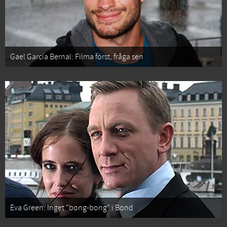
Gael García Bernal: Filma först, fråga sen
Eva Green: Inget “bong-bong” i Bond