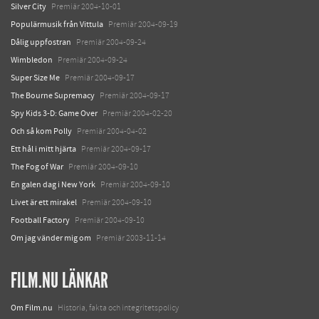
Silver City
Premiär 2004-10-01
Populärmusik från Vittula
Premiär 2004-09-19
Dålig uppfostran
Premiär 2004-09-24
Wimbledon
Premiär 2004-09-24
Super Size Me
Premiär 2004-09-17
The Bourne Supremacy
Premiär 2004-09-17
Spy Kids 3-D: Game Over
Premiär 2004-02-20
Och så kom Polly
Premiär 2004-04-02
Ett hål i mitt hjärta
Premiär 2004-09-17
The Fog of War
Premiär 2004-09-10
En galen dag i New York
Premiär 2004-09-10
Livet är ett mirakel
Premiär 2004-09-10
Football Factory
Premiär 2004-09-10
Om jag vänder mig om
Premiär 2003-11-14
FILM.NU LÄNKAR
Om Film.nu
Historia, fakta och integritetspolicy