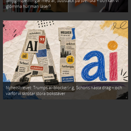
Smyginspelningar med ai, Substack på svenska – och kan vi
glömma hur man läser?
Nyhetsbrevet: Trumps ai-blockering, Schoris nästa drag – och
varför vi skrotar stora bokstäver