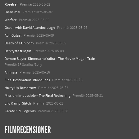
Rörelser
Premiär 2025-05-02
Unanimal
Premiär 2025-05-02
Warfare
Premiär 2025-05-02
Ocean with David Attenborough
Premiär 2025-05-08
Abir Gulaal
Premiär 2025-05-09
Death of a Unicorn
Premiär 2025-05-09
Den tysta trilogin
Premiär 2025-05-09
Demon Slayer: Kimetsu no Yaiba – The Movie: Mugen Train
Premiär SF Studios/Sony
Animale
Premiär 2025-05-16
Final Destination: Bloodlines
Premiär 2025-05-16
Hurry Up Tomorrow
Premiär 2025-05-16
Mission: Impossible – The Final Reckoning
Premiär 2025-05-21
Lilo &amp; Stitch
Premiär 2025-05-21
Karate Kid: Legends
Premiär 2025-05-30
FILMRECENSIONER