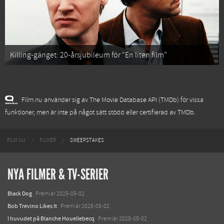
Killing-gänget: 20-årsjubileum för “En liten film”
Film.nu använder sig av The Movie Database API (TMDb) för vissa
funktioner, men är inte på något sätt stödd eller certifierad av TMDb.
FILM.NU
FILMER
SWEEPSTAKES
NYA FILMER & TV-SERIER
Black Dog
Premiär 2025-05-02
Bob Trevino Likes It
Premiär 2025-05-02
I huvudet på Blanche Houellebecq
Premiär 2025-05-02