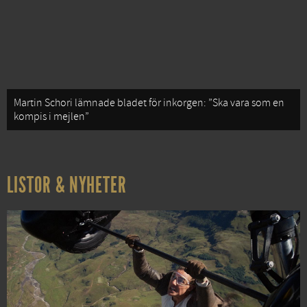
Martin Schori lämnade bladet för inkorgen: ”Ska vara som en
kompis i mejlen”
LISTOR & NYHETER