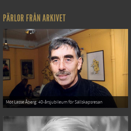
PÄRLOR FRÅN ARKIVET
Möt Lasse Åberg: 40-årsjubileum för Sällskapsresan