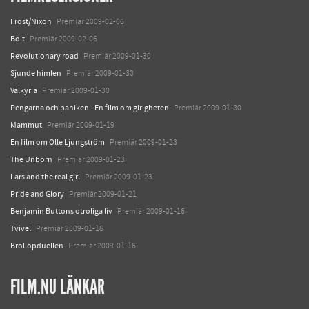
Frost/Nixon
Premiär 2009-02-06
Bolt
Premiär 2009-02-06
Revolutionary road
Premiär 2009-01-30
Sjunde himlen
Premiär 2009-01-30
Valkyria
Premiär 2009-01-30
Pengarna och paniken - En film om girigheten
Premiär 2009-01-30
Mammut
Premiär 2009-01-19
En film om Olle Ljungström
Premiär 2009-01-23
The Unborn
Premiär 2009-01-23
Lars and the real girl
Premiär 2009-01-23
Pride and Glory
Premiär 2009-01-21
Benjamin Buttons otroliga liv
Premiär 2009-01-16
Tvivel
Premiär 2009-01-16
Bröllopduellen
Premiär 2009-01-16
FILM.NU LÄNKAR