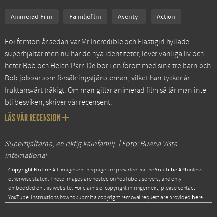
Animerad Film
Familjefilm
Äventyr
Action
För femton år sedan var Mr Incredible och Elastigirl hyllade
superhjältar men nu har de nya identiteter, lever vanliga liv och
heter Bob och Helen Parr. De bor i en förort med sina tre barn och
Bob jobbar som försäkringstjänsteman, vilket han tycker är
fruktansvärt tråkigt. Om man gillar animerad film så lär man inte
bli besviken, skriver vår recensent.
LÄS VÅR RECENSION
Superhjältarna, en riktig kärnfamilj. | Foto: Buena Vista
International
Copyright Notice:
YouTube API
All images on this page are provided via the
unless
otherwise stated. These images are hosted on YouTube's servers, and only
embedded on this website. For claims of copyright infringement, please contact
here
YouTube. Instructions how to submit a copyright removal request are provided
.