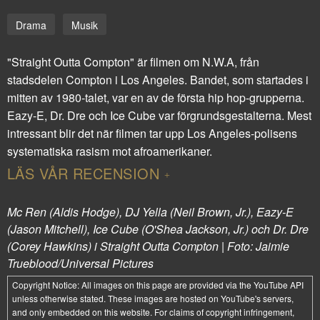
Drama
Musik
"Straight Outta Compton" är filmen om N.W.A, från
stadsdelen Compton i Los Angeles. Bandet, som startades i
mitten av 1980-talet, var en av de första hip hop-grupperna.
Eazy-E, Dr. Dre och Ice Cube var förgrundsgestalterna. Mest
intressant blir det när filmen tar upp Los Angeles-polisens
systematiska rasism mot afroamerikaner.
LÄS VÅR RECENSION
Mc Ren (Aldis Hodge), DJ Yella (Neil Brown, Jr.), Eazy-E
(Jason Mitchell), Ice Cube (O'Shea Jackson, Jr.) och Dr. Dre
(Corey Hawkins) i Straight Outta Compton | Foto: Jaimie
Trueblood/Universal Pictures
Copyright Notice:
All images on this page are provided via the
YouTube API
unless otherwise stated. These images are hosted on YouTube's servers,
and only embedded on this website. For claims of copyright infringement,