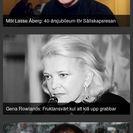
Möt Lasse Åberg: 40-årsjubileum för Sällskapsresan
Gena Rowlands: Fruktansvärt kul att klå upp grabbar