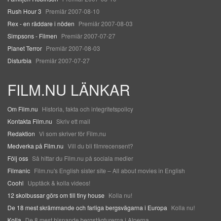
Rush Hour 3
Premiär 2007-08-10
Rex - en räddare i nöden
Premiär 2007-08-03
Simpsons - Filmen
Premiär 2007-07-27
Planet Terror
Premiär 2007-08-03
Disturbia
Premiär 2007-07-27
FILM.NU LÄNKAR
Om Film.nu
Historia, fakta och integritetspolicy
Kontakta Film.nu
Skriv ett mail
Redaktion
Vi som skriver för Film.nu
Medverka på Film.nu
Vill du bli filmrecensent?
Följ oss
Så hittar du Film.nu på sociala medier
Filmanic
Film.nu's English sister site – All about movies in English
Coohl
Upptäck & kolla videos!
12 skolbussar görs om till tiny house
Kolla nu!
De 18 mest skrämmande och farliga bergsvägarna i Europa
Kolla nu!
Kolla
De 8 mest hisnande bergstågturerna i Alperna