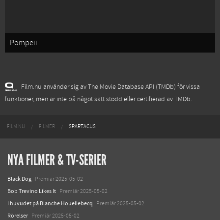
Pompeii
Film.nu använder sig av The Movie Database API (TMDb) för vissa
funktioner, men är inte på något sätt stödd eller certifierad av TMDb.
FILM.NU
FILMER
SPARTACUS
NYA FILMER & TV-SERIER
Black Dog
Premiär 2025-05-02
Bob Trevino Likes It
Premiär 2025-05-02
I huvudet på Blanche Houellebecq
Premiär 2025-05-02
Rörelser
Premiär 2025-05-02