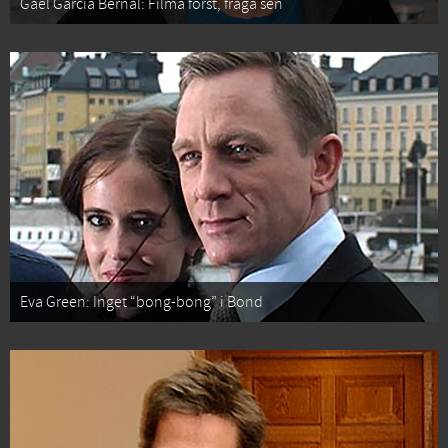
Gael García Bernal: Filma först, fråga sen
Eva Green: Inget “bong-bong” i Bond