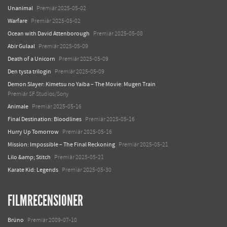
Unanimal
Premiär 2025-05-02
Warfare
Premiär 2025-05-02
Ocean with David Attenborough
Premiär 2025-05-08
Abir Gulaal
Premiär 2025-05-09
Death of a Unicorn
Premiär 2025-05-09
Den tysta trilogin
Premiär 2025-05-09
Demon Slayer: Kimetsu no Yaiba – The Movie: Mugen Train
Premiär SF Studios/Sony
Animale
Premiär 2025-05-16
Final Destination: Bloodlines
Premiär 2025-05-16
Hurry Up Tomorrow
Premiär 2025-05-16
Mission: Impossible – The Final Reckoning
Premiär 2025-05-21
Lilo &amp; Stitch
Premiär 2025-05-21
Karate Kid: Legends
Premiär 2025-05-30
FILMRECENSIONER
Brüno
Premiär 2009-07-10