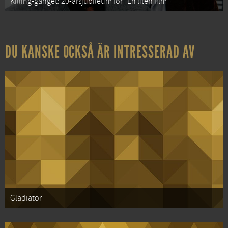
Killing-gänget: 20-årsjubileum för “En liten film”
DU KANSKE OCKSÅ ÄR INTRESSERAD AV
Gladiator