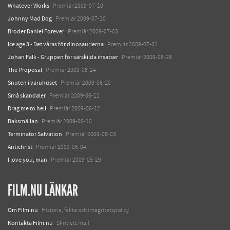
Whatever Works
Premiär 2009-07-10
Johnny Mad Dog
Premiär 2009-07-10
Broder Daniel Forever
Premiär 2009-07-03
Ice age 3 - Det våras för dinosaurierna
Premiär 2009-07-01
Johan Falk - Gruppen för särskilda insatser
Premiär 2009-06-26
The Proposal
Premiär 2009-06-24
Snuten i varuhuset
Premiär 2009-06-20
Små skandaler
Premiär 2009-06-12
Drag me to hell
Premiär 2009-06-12
Baksmällan
Premiär 2009-06-10
Terminator Salvation
Premiär 2009-06-03
Antichrist
Premiär 2009-06-04
I love you, man
Premiär 2009-05-29
FILM.NU LÄNKAR
Om Film.nu
Historia, fakta och integritetspolicy
Kontakta Film.nu
Skriv ett mail