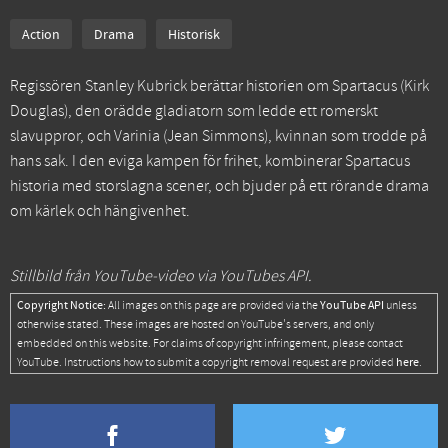
Action
Drama
Historisk
Regissören Stanley Kubrick berättar historien om Spartacus (Kirk
Douglas), den orädde gladiatorn som ledde ett romerskt
slavuppror, och Varinia (Jean Simmons), kvinnan som trodde på
hans sak. I den eviga kampen för frihet, kombinerar Spartacus
historia med storslagna scener, och bjuder på ett rörande drama
om kärlek och hängivenhet.
Stillbild från YouTube-video via YouTubes API.
Copyright Notice:
YouTube API
All images on this page are provided via the
unless
otherwise stated. These images are hosted on YouTube's servers, and only
embedded on this website. For claims of copyright infringement, please contact
here
YouTube. Instructions how to submit a copyright removal request are provided
.