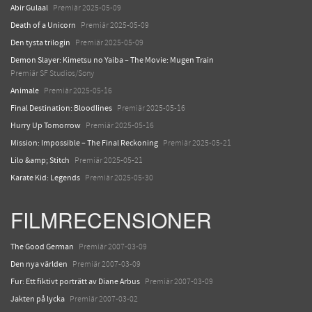
Abir Gulaal
Premiär 2025-05-09
Death of a Unicorn
Premiär 2025-05-09
Den tysta trilogin
Premiär 2025-05-09
Demon Slayer: Kimetsu no Yaiba – The Movie: Mugen Train
Premiär SF Studios/Sony
Animale
Premiär 2025-05-16
Final Destination: Bloodlines
Premiär 2025-05-16
Hurry Up Tomorrow
Premiär 2025-05-16
Mission: Impossible – The Final Reckoning
Premiär 2025-05-21
Lilo &amp; Stitch
Premiär 2025-05-21
Karate Kid: Legends
Premiär 2025-05-30
FILMRECENSIONER
The Good German
Premiär 2007-03-09
Den nya världen
Premiär 2007-03-09
Fur: Ett fiktivt porträtt av Diane Arbus
Premiär 2007-03-09
Jakten på lycka
Premiär 2007-03-02