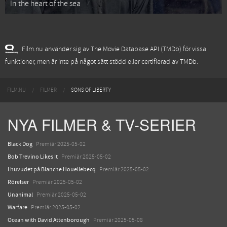
In the heart of the sea
Film.nu använder sig av The Movie Database API (TMDb) för vissa
funktioner, men är inte på något sätt stödd eller certifierad av TMDb.
FILM.NU
FILMER
SONS OF LIBERTY
NYA FILMER & TV-SERIER
Black Dog
Premiär 2025-05-02
Bob Trevino Likes It
Premiär 2025-05-02
I huvudet på Blanche Houellebecq
Premiär 2025-05-02
Rörelser
Premiär 2025-05-02
Unanimal
Premiär 2025-05-02
Warfare
Premiär 2025-05-02
Ocean with David Attenborough
Premiär 2025-05-08