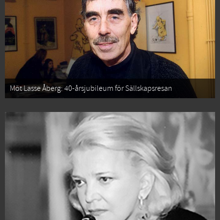
Möt Lasse Åberg: 40-årsjubileum för Sällskapsresan