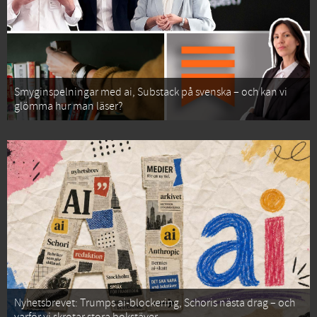
Smyginspelningar med ai, Substack på svenska – och kan vi
glömma hur man läser?
Nyhetsbrevet: Trumps ai-blockering, Schoris nästa drag – och