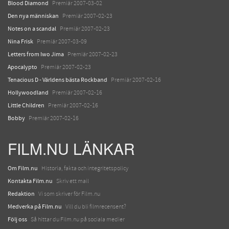
Blood Diamond
Premiär 2007-03-02
Den nya människan
Premiär 2007-02-23
Notes on a scandal
Premiär 2007-02-23
Nina Frisk
Premiär 2007-03-09
Letters from Iwo Jima
Premiär 2007-02-23
Apocalypto
Premiär 2007-02-23
Tenacious D - Världens bästa Rockband
Premiär 2007-02-16
Hollywoodland
Premiär 2007-02-16
Little Children
Premiär 2007-02-16
Bobby
Premiär 2007-02-16
FILM.NU LÄNKAR
Om Film.nu
Historia, fakta och integritetspolicy
Kontakta Film.nu
Skriv ett mail
Redaktion
Vi som skriver för Film.nu
Medverka på Film.nu
Vill du bli filmrecensent?
Följ oss
Så hittar du Film.nu på sociala medier