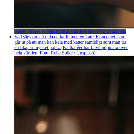
Kaffe – bra eller dåligt? Se alla kaffestudier på din fikapaus
Vad sägs om att dela en kaffe med en katt? Konceptet, som
går ut på att man kan kela med katter samtidigt som man tar
en fika, är mycket pop... (Kattkaféer har blivit populära över
hela världen. Foto: Reba Spike / Unsplash)