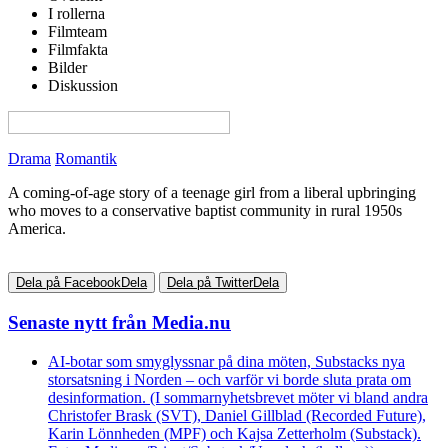
I rollerna
Filmteam
Filmfakta
Bilder
Diskussion
View this page in English on Filmanic
Drama
Romantik
A coming-of-age story of a teenage girl from a liberal upbringing
who moves to a conservative baptist community in rural 1950s
America.
Dela på Facebook
Dela
Dela på Twitter
Dela
Senaste nytt från Media.nu
AI-botar som smyglyssnar på dina möten, Substacks nya
storsatsning i Norden – och varför vi borde sluta prata om
desinformation. (I sommarnyhetsbrevet möter vi bland andra
Christofer Brask (SVT), Daniel Gillblad (Recorded Future),
Karin Lönnheden (MPF) och Kajsa Zetterholm (Substack).