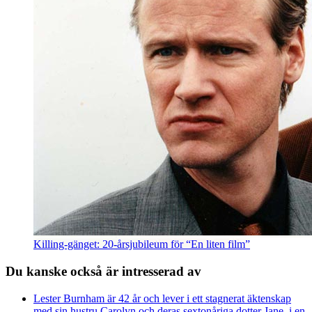
Killing-gänget: 20-årsjubileum för “En liten film”
Du kanske också är intresserad av
Lester Burnham är 42 år och lever i ett stagnerat äktenskap
med sin hustru Carolyn och deras sextonåriga dotter Jane, i en