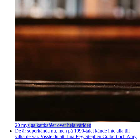
20 mysiga kattkaféer över hela världen
De är superkända nu, men på 1990-talet kände inte alla till
vilka de var. Visste du att Tina Fey, Stephen Colbert och Amy