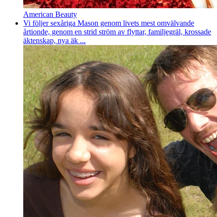
American Beauty
Vi följer sexåriga Mason genom livets mest omvälvande
årtionde, genom en strid ström av flyttar, familjegräl, krossade
äktenskap, nya äk ...