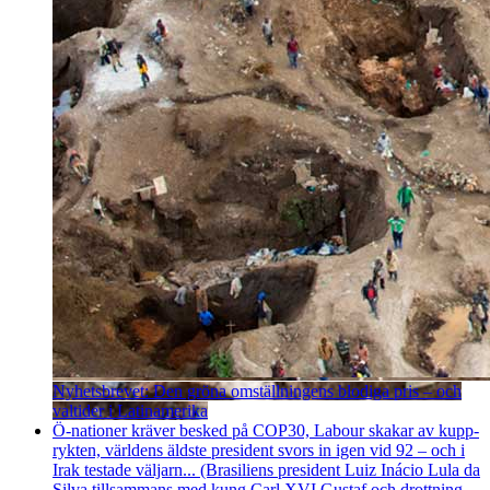
Nyhetsbrevet: Den gröna omställningens blodiga pris – och
valtider i Latinamerika
Ö-nationer kräver besked på COP30, Labour skakar av kupp­
rykten, världens äldste president svors in igen vid 92 – och i
Irak testade väljarn... (Brasiliens president Luiz Inácio Lula da
Silva tillsammans med kung Carl XVI Gustaf och drottning