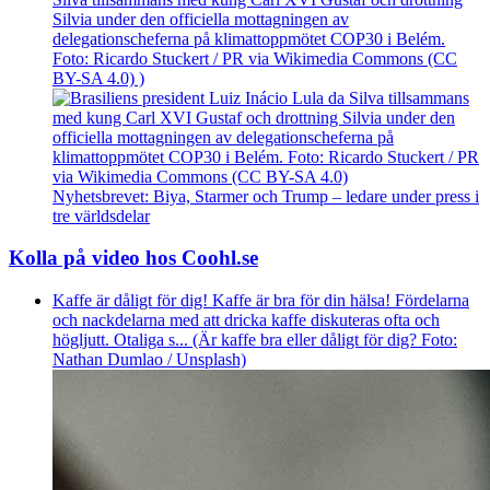
Silvia under den officiella mottagningen av
delegationscheferna på klimattoppmötet COP30 i Belém.
Foto: Ricardo Stuckert / PR via Wikimedia Commons (CC
BY-SA 4.0) )
Nyhetsbrevet: Biya, Starmer och Trump – ledare under press i
tre världsdelar
Kolla på video hos Coohl.se
Kaffe är dåligt för dig! Kaffe är bra för din hälsa! Fördelarna
och nackdelarna med att dricka kaffe diskuteras ofta och
högljutt. Otaliga s... (Är kaffe bra eller dåligt för dig? Foto:
Nathan Dumlao / Unsplash)