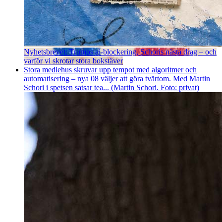
Nyhetsbrevet: Trumps ai-blockering, Schoris nästa drag – och
varför vi skrotar stora bokstäver
Stora mediehus skruvar upp tempot med algoritmer och
automatisering – nya 08 väljer att göra tvärtom. Med Martin
Schori i spetsen satsar tea... (Martin Schori. Foto: privat)