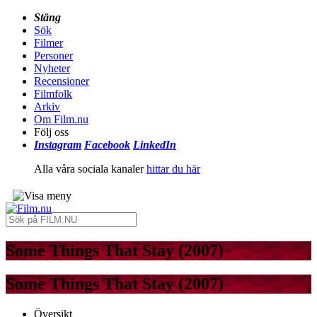
Stäng
Sök
Filmer
Personer
Nyheter
Recensioner
Filmfolk
Arkiv
Om Film.nu
Följ oss
Instagram
Facebook
LinkedIn
Alla våra sociala kanaler
hittar du här
Some Things That Stay (2007)
Some Things That Stay (2007)
Översikt