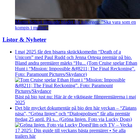
Martin Schori lämnade bladet för inkorgen: ”Ska vara som en
kompis i mejlen”
Listor & Nyheter
I maj 2025 får den bisarra skräckkomedin “Death of a
Unicorn” med Paul Rudd och Jenna Ortega premiär på bio.
Bland andra premiärer märks “Hu... (Tom Cruise spelar Ethan
Hunt i “Mission: Impossible &#8211; The Final Reckoning”.
Foto: Paramount Pictures/Skydance)
Bäst på bio just nu: Här är de viktigaste filmpremiärerna i maj
2025
Det blir mycket dokumentär på bio den här veckan – “Zlatans
näsa”, “Gröna linjen” och “Dialogpolisen” får alla premiär
fredag 25 april. På s... (Gröna linjen. Foto via Lucky Dogs)
Film och TV – Vecka
17 2025: Din guide till veckans bästa premiärer • Se alla
trailers här