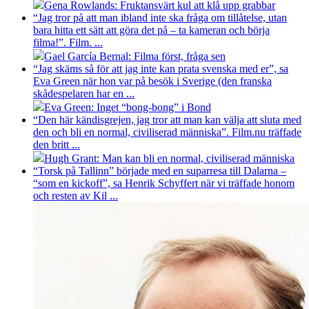
Gena Rowlands: Fruktansvärt kul att klå upp grabbar
“Jag tror på att man ibland inte ska fråga om tillåtelse, utan
bara hitta ett sätt att göra det på – ta kameran och börja
filma!”. Film. ...
Gael García Bernal: Filma först, fråga sen
“Jag skäms så för att jag inte kan prata svenska med er”, sa
Eva Green när hon var på besök i Sverige (den franska
skådespelaren har en ...
Eva Green: Inget “bong-bong” i Bond
“Den här kändisgrejen, jag tror att man kan välja att sluta med
den och bli en normal, civiliserad människa”. Film.nu träffade
den britt ...
Hugh Grant: Man kan bli en normal, civiliserad människa
“Torsk på Tallinn” började med en suparresa till Dalarna –
“som en kickoff”, sa Henrik Schyffert när vi träffade honom
och resten av Kil ...