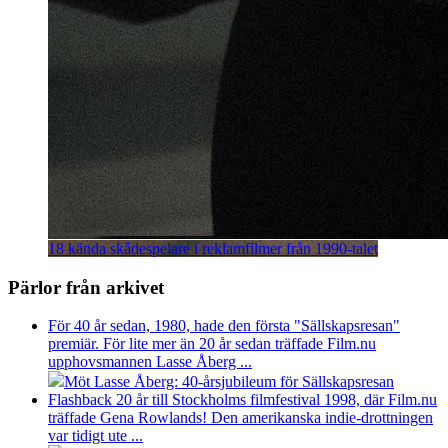
18 kända skådespelare i reklamfilmer från 1990-talet
Pärlor från arkivet
För 40 år sedan, 1980, hade den första "Sällskapsresan"
premiär. För lite mer än 20 år sedan träffade Film.nu
upphovsmannen Lasse Åberg ...
Möt Lasse Åberg: 40-årsjubileum för Sällskapsresan
Flashback 20 år till Stockholms filmfestival 1998, där Film.nu
träffade Gena Rowlands! Den amerikanska indie-drottningen
var tidigt ute ...