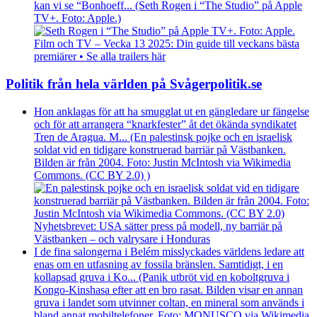
kan vi se “Bonhoeff... (Seth Rogen i “The Studio” på Apple
TV+. Foto: Apple.)
Film och TV – Vecka 13 2025: Din guide till veckans bästa
premiärer • Se alla trailers här
Politik från hela världen på Svågerpolitik.se
Hon anklagas för att ha smugglat ut en gängledare ur fängelse
och för att arrangera “knarkfester” åt det ökända syndikatet
Tren de Aragua. M... (En palestinsk pojke och en israelisk
soldat vid en tidigare konstruerad barriär på Västbanken.
Bilden är från 2004. Foto: Justin McIntosh via Wikimedia
Commons. (CC BY 2.0) )
Nyhetsbrevet: USA sätter press på modell, ny barriär på
Västbanken – och valrysare i Honduras
I de fina salongerna i Belém misslyckades världens ledare att
enas om en utfasning av fossila bränslen. Samtidigt, i en
kollapsad gruva i Ko... (Panik utbröt vid en koboltgruva i
Kongo-Kinshasa efter att en bro rasat. Bilden visar en annan
gruva i landet som utvinner coltan, en mineral som används i
bland annat mobiltelefoner. Foto: MONUSCO via Wikimedia