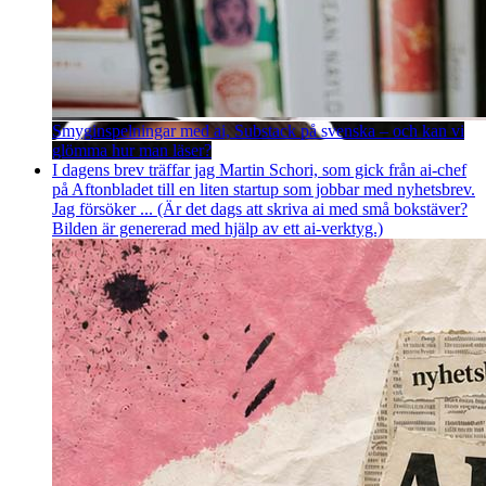
Smyginspelningar med ai, Substack på svenska – och kan vi
glömma hur man läser?
I dagens brev träffar jag Martin Schori, som gick från ai-chef
på Aftonbladet till en liten startup som jobbar med nyhetsbrev.
Jag försöker ... (Är det dags att skriva ai med små bokstäver?
Bilden är genererad med hjälp av ett ai-verktyg.)