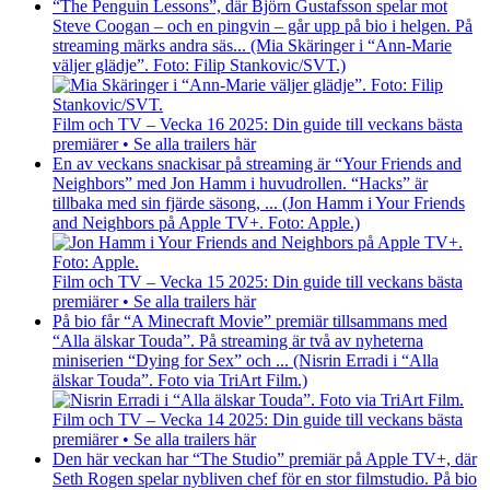
“The Penguin Lessons”, där Björn Gustafsson spelar mot
Steve Coogan – och en pingvin – går upp på bio i helgen. På
streaming märks andra säs... (Mia Skäringer i “Ann-Marie
väljer glädje”. Foto: Filip Stankovic/SVT.)
Film och TV – Vecka 16 2025: Din guide till veckans bästa
premiärer • Se alla trailers här
En av veckans snackisar på streaming är “Your Friends and
Neighbors” med Jon Hamm i huvudrollen. “Hacks” är
tillbaka med sin fjärde säsong, ... (Jon Hamm i Your Friends
and Neighbors på Apple TV+. Foto: Apple.)
Film och TV – Vecka 15 2025: Din guide till veckans bästa
premiärer • Se alla trailers här
På bio får “A Minecraft Movie” premiär tillsammans med
“Alla älskar Touda”. På streaming är två av nyheterna
miniserien “Dying for Sex” och ... (Nisrin Erradi i “Alla
älskar Touda”. Foto via TriArt Film.)
Film och TV – Vecka 14 2025: Din guide till veckans bästa
premiärer • Se alla trailers här
Den här veckan har “The Studio” premiär på Apple TV+, där
Seth Rogen spelar nybliven chef för en stor filmstudio. På bio