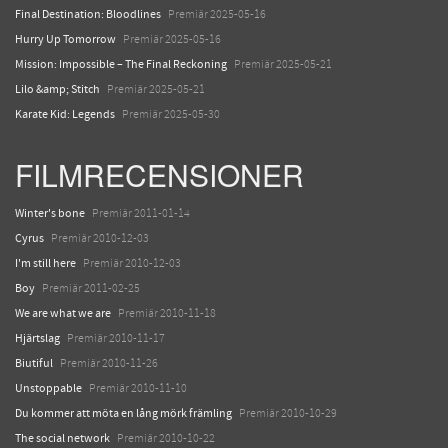
Final Destination: Bloodlines
Premiär 2025-05-16
Hurry Up Tomorrow
Premiär 2025-05-16
Mission: Impossible – The Final Reckoning
Premiär 2025-05-21
Lilo &amp; Stitch
Premiär 2025-05-21
Karate Kid: Legends
Premiär 2025-05-30
FILMRECENSIONER
Winter's bone
Premiär 2011-01-14
Cyrus
Premiär 2010-12-03
I'm still here
Premiär 2010-12-03
Boy
Premiär 2011-02-25
We are what we are
Premiär 2010-11-18
Hjärtslag
Premiär 2010-11-17
Biutiful
Premiär 2010-11-26
Unstoppable
Premiär 2010-11-10
Du kommer att möta en lång mörk främling
Premiär 2010-10-29
The social network
Premiär 2010-10-22