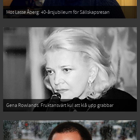
Möt Lasse Åberg: 40-årsjubileum för Sällskapsresan
Gena Rowlands: Fruktansvärt kul att klå upp grabbar