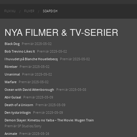
FILM.NU
FILMER
SOAPDISH
NYA FILMER & TV-SERIER
Black Dog
Premiär 2025-05-02
Bob Trevino Likes It
Premiär 2025-05-02
I huvudet på Blanche Houellebecq
Premiär 2025-05-02
Rörelser
Premiär 2025-05-02
Unanimal
Premiär 2025-05-02
Warfare
Premiär 2025-05-02
Ocean with David Attenborough
Premiär 2025-05-08
Abir Gulaal
Premiär 2025-05-09
Death of a Unicorn
Premiär 2025-05-09
Den tysta trilogin
Premiär 2025-05-09
Demon Slayer: Kimetsu no Yaiba – The Movie: Mugen Train
Premiär SF Studios/Sony
Animale
Premiär 2025-05-16