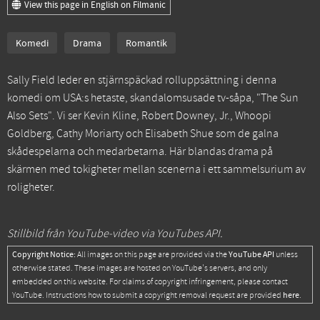
View this page in English on Filmanic
Komedi
Drama
Romantik
Sally Field leder en stjärnspäckad rolluppsättning i denna
komedi om USA:s hetaste, skandalomsusade tv-såpa, "The Sun
Also Sets". Vi ser Kevin Kline, Robert Downey, Jr., Whoopi
Goldberg, Cathy Moriarty och Elisabeth Shue som de galna
skådespelarna och medarbetarna. Här blandas drama på
skärmen med tokigheter mellan scenerna i ett sammelsurium av
roligheter.
Stillbild från YouTube-video via YouTubes API.
Copyright Notice:
YouTube API
All images on this page are provided via the
unless
otherwise stated. These images are hosted on YouTube's servers, and only
embedded on this website. For claims of copyright infringement, please contact
here
YouTube. Instructions how to submit a copyright removal request are provided
.