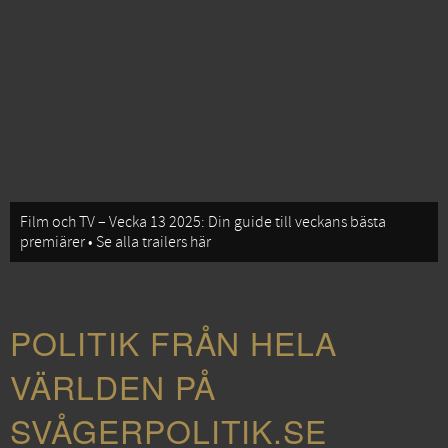
Film och TV – Vecka 13 2025: Din guide till veckans bästa
premiärer • Se alla trailers här
POLITIK FRÅN HELA
VÄRLDEN PÅ
SVÅGERPOLITIK.SE