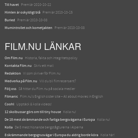
Till havet
Premiär 2010-10-22
Himlen är oskyldigt blå
Premiär 2010-10-15
Buried
Premiär 2010-10-08
Mumintrollet och kometjakten
Premiär 2010-10-08
FILM.NU LÄNKAR
Om Film.nu
Historia, fakta och integritetspolicy
Kontakta Film.nu
Skriv ett mail
Redaktion
Vi som skriver för Film.nu
Medverka på Film.nu
Vill du bli filmrecensent?
Följ oss
Så hittar du Film.nu på sociala medier
Filmanic
Film.nu's English sister site – All about movies in English
Coohl
Upptäck & kolla videos!
12 skolbussar görs om till tiny house
Kolla nu!
De 18 mest skrämmande och farliga bergsvägarna i Europa
Kolla nu!
Kolla
De 8 mest hisnande bergstågturerna i Alperna
8 skrämmande bergsgrusvägar i Europa du aldrig borde köra
Kolla här!