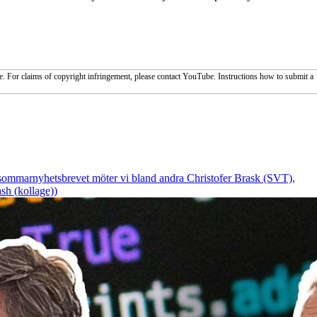
. For claims of copyright infringement, please contact YouTube. Instructions how to submit a
I sommarnyhetsbrevet möter vi bland andra Christofer Brask (SVT),
sh (kollage))