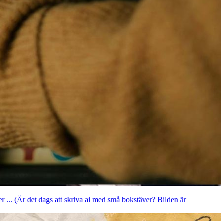
er ... (Är det dags att skriva ai med små bokstäver? Bilden är