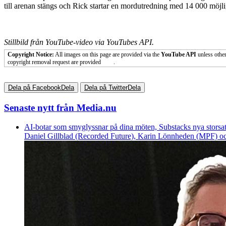
till arenan stängs och Rick startar en mordutredning med 14 000 möjli
Stillbild från YouTube-video via YouTubes API.
Copyright Notice:
All images on this page are provided via the
YouTube API
unless other
copyright removal request are provided
here
.
Dela på Facebook
Dela
Dela på Twitter
Dela
Senaste nytt från Media.nu
AI-botar som smyglyssnar på dina möten, Substacks nya storsat
Daniel Gillblad (Recorded Future), Karin Lönnheden (MPF) och