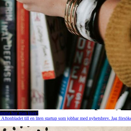
lömma hur man läser?
å Aftonbladet till en liten startup som jobbar med nyhetsbrev. Jag försök