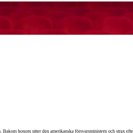
HT NOTICE
akom honom sitter den amerikanska försvarsministern och strax efter a