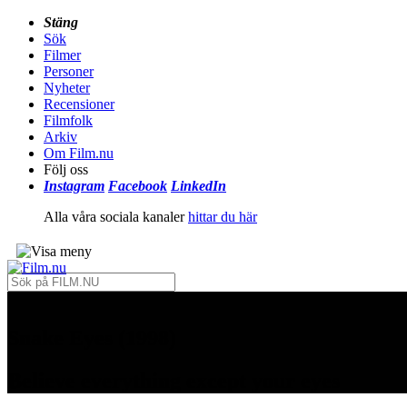
Stäng
Sök
Filmer
Personer
Nyheter
Recensioner
Filmfolk
Arkiv
Om Film.nu
Följ oss
Instagram
Facebook
LinkedIn
Alla våra sociala kanaler
hittar du här
Snake Eyes (1998)
Believe everything except your eyes