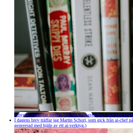
Smyginspelningar med ai, Substack på svenska – och kan vi g
I dagens brev träffar jag Martin Schori, som gick från ai-chef p
genererad med hjälp av ett ai-verktyg.)