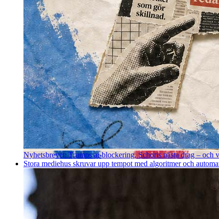
Nyhetsbrevet: Trumps ai-blockering, Schoris nästa drag – och va
Stora mediehus skruvar upp tempot med algoritmer och automatise