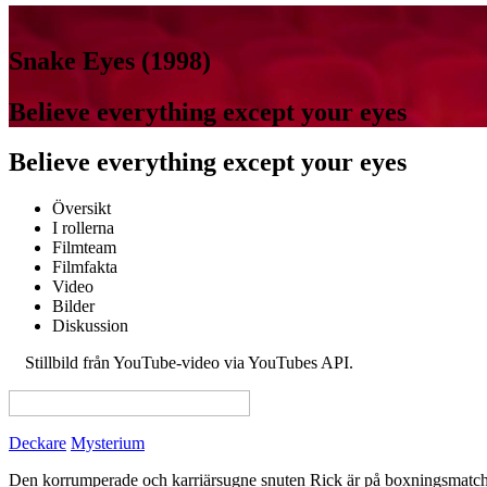
Snake Eyes (1998)
Believe everything except your eyes
Believe everything except your eyes
Översikt
I rollerna
Filmteam
Filmfakta
Video
Bilder
Diskussion
Stillbild från YouTube-video via YouTubes API.
JUMP TO COPYRIG
View this page in English on Filmanic
Deckare
Mysterium
Den korrumperade och karriärsugne snuten Rick är på boxningsmatch. B