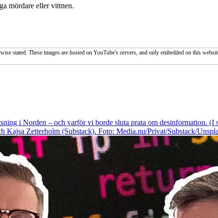
ga mördare eller vittnen.
wise stated. These images are hosted on YouTube's servers, and only embedded on this website
sning i Norden – och varför vi borde sluta prata om desinformation. (
 Kajsa Zetterholm (Substack). Foto: Media.nu/Privat/Substack/Unspla