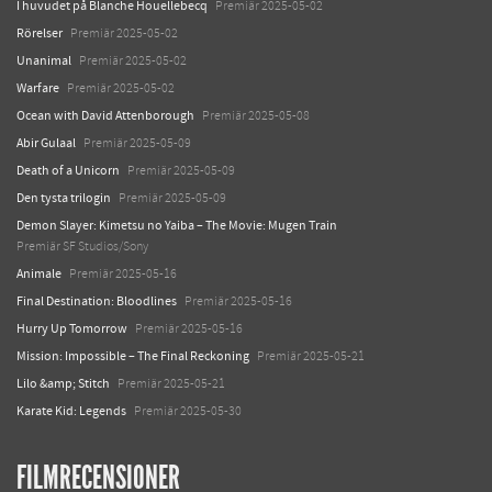
I huvudet på Blanche Houellebecq
Premiär 2025-05-02
Rörelser
Premiär 2025-05-02
Unanimal
Premiär 2025-05-02
Warfare
Premiär 2025-05-02
Ocean with David Attenborough
Premiär 2025-05-08
Abir Gulaal
Premiär 2025-05-09
Death of a Unicorn
Premiär 2025-05-09
Den tysta trilogin
Premiär 2025-05-09
Demon Slayer: Kimetsu no Yaiba – The Movie: Mugen Train
Premiär SF Studios/Sony
Animale
Premiär 2025-05-16
Final Destination: Bloodlines
Premiär 2025-05-16
Hurry Up Tomorrow
Premiär 2025-05-16
Mission: Impossible – The Final Reckoning
Premiär 2025-05-21
Lilo &amp; Stitch
Premiär 2025-05-21
Karate Kid: Legends
Premiär 2025-05-30
FILMRECENSIONER