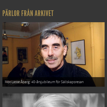
PÄRLOR FRÅN ARKIVET
Möt Lasse Åberg: 40-årsjubileum för Sällskapsresan