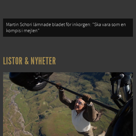
Martin Schori lämnade bladet för inkorgen: ”Ska vara som en
kompis i mejlen”
LISTOR & NYHETER