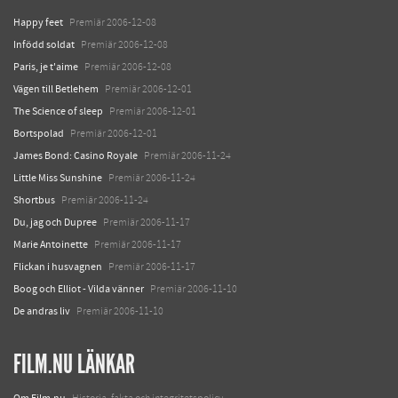
Happy feet
Premiär 2006-12-08
Infödd soldat
Premiär 2006-12-08
Paris, je t'aime
Premiär 2006-12-08
Vägen till Betlehem
Premiär 2006-12-01
The Science of sleep
Premiär 2006-12-01
Bortspolad
Premiär 2006-12-01
James Bond: Casino Royale
Premiär 2006-11-24
Little Miss Sunshine
Premiär 2006-11-24
Shortbus
Premiär 2006-11-24
Du, jag och Dupree
Premiär 2006-11-17
Marie Antoinette
Premiär 2006-11-17
Flickan i husvagnen
Premiär 2006-11-17
Boog och Elliot - Vilda vänner
Premiär 2006-11-10
De andras liv
Premiär 2006-11-10
FILM.NU LÄNKAR
Om Film.nu