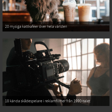
20 mysiga kattkaféer över hela världen
18 kända skådespelare i reklamfilmer från 1990-talet