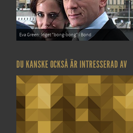
Eva Green: Inget “bong-bong” i Bond
DU KANSKE OCKSÅ ÄR INTRESSERAD AV