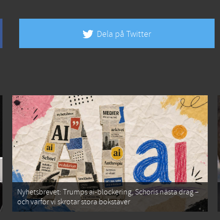
Dela på Twitter
Nyhetsbrevet: Trumps ai-blockering, Schoris nästa drag –
och varför vi skrotar stora bokstäver