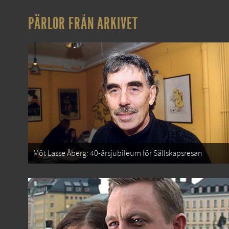
PÄRLOR FRÅN ARKIVET
Möt Lasse Åberg: 40-årsjubileum för Sällskapsresan