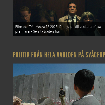
Film och TV – Vecka 15 2025: Din guide till veckans bästa
premiärer • Se alla trailers här
POLITIK FRÅN HELA VÄRLDEN PÅ SVÅGERP