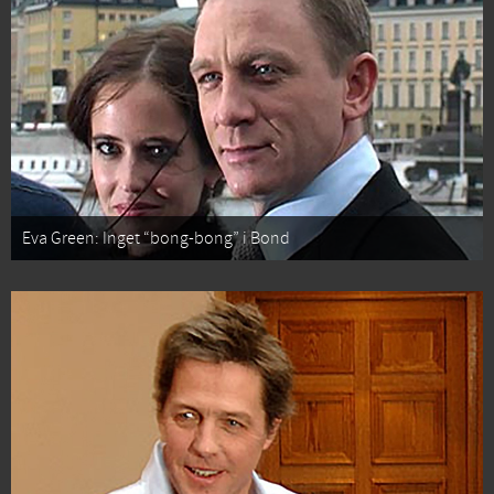
Eva Green: Inget “bong-bong” i Bond