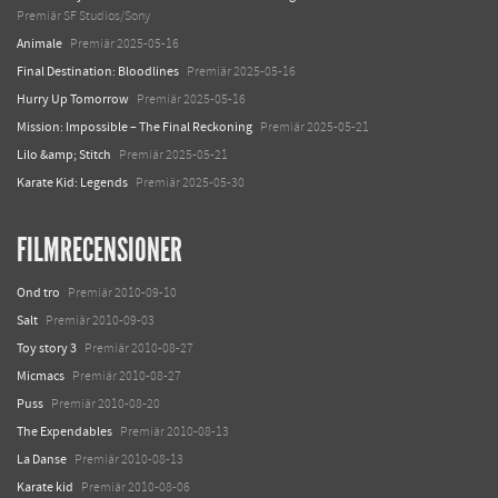
Premiär SF Studios/Sony
Animale
Premiär 2025-05-16
Final Destination: Bloodlines
Premiär 2025-05-16
Hurry Up Tomorrow
Premiär 2025-05-16
Mission: Impossible – The Final Reckoning
Premiär 2025-05-21
Lilo &amp; Stitch
Premiär 2025-05-21
Karate Kid: Legends
Premiär 2025-05-30
FILMRECENSIONER
Ond tro
Premiär 2010-09-10
Salt
Premiär 2010-09-03
Toy story 3
Premiär 2010-08-27
Micmacs
Premiär 2010-08-27
Puss
Premiär 2010-08-20
The Expendables
Premiär 2010-08-13
La Danse
Premiär 2010-08-13
Karate kid
Premiär 2010-08-06