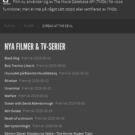
Film.nu använder sig av The Movie Database API (TMDb) för vissa
funktioner, men är inte på något sätt stödd eller certifierad av TMDb.
FILM.NU
FILMER
SCREAM AT THE DEVIL
NYA FILMER & TV-SERIER
Black Dog
Premiär 2025-05-02
Bob Trevino Likes It
Premiär 2025-05-02
I huvudet på Blanche Houellebecq
Premiär 2025-05-02
Rörelser
Premiär 2025-05-02
Unanimal
Premiär 2025-05-02
Warfare
Premiär 2025-05-02
Ocean with David Attenborough
Premiär 2025-05-08
Abir Gulaal
Premiär 2025-05-09
Death of a Unicorn
Premiär 2025-05-09
Den tysta trilogin
Premiär 2025-05-09
Demon Slayer: Kimetsu no Yaiba – The Movie: Mugen Train