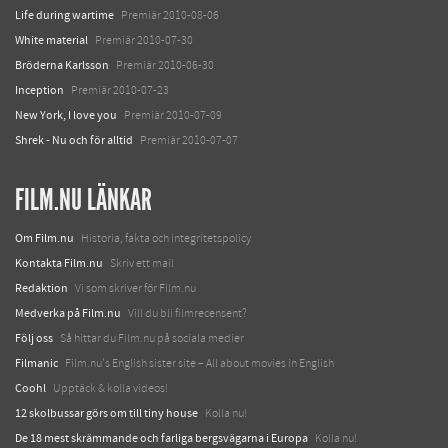
Life during wartime
Premiär 2010-08-06
White material
Premiär 2010-07-30
Bröderna Karlsson
Premiär 2010-06-30
Inception
Premiär 2010-07-23
New York, I love you
Premiär 2010-07-09
Shrek - Nu och för alltid
Premiär 2010-07-07
FILM.NU LÄNKAR
Om Film.nu
Historia, fakta och integritetspolicy
Kontakta Film.nu
Skriv ett mail
Redaktion
Vi som skriver för Film.nu
Medverka på Film.nu
Vill du bli filmrecensent?
Följ oss
Så hittar du Film.nu på sociala medier
Filmanic
Film.nu's English sister site – All about movies in English
Coohl
Upptäck & kolla videos!
12 skolbussar görs om till tiny house
Kolla nu!
De 18 mest skrämmande och farliga bergsvägarna i Europa
Kolla nu!