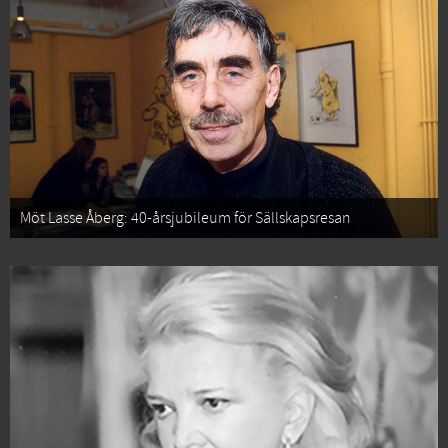
Möt Lasse Åberg: 40-årsjubileum för Sällskapsresan