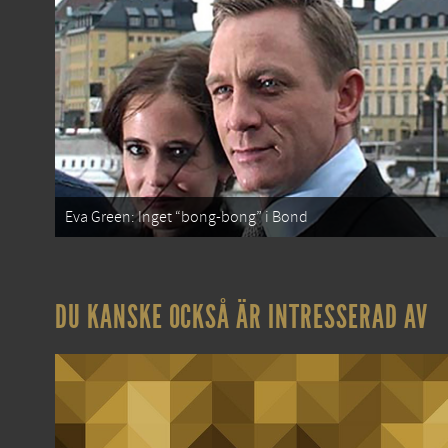
Eva Green: Inget “bong-bong” i Bond
DU KANSKE OCKSÅ ÄR INTRESSERAD AV