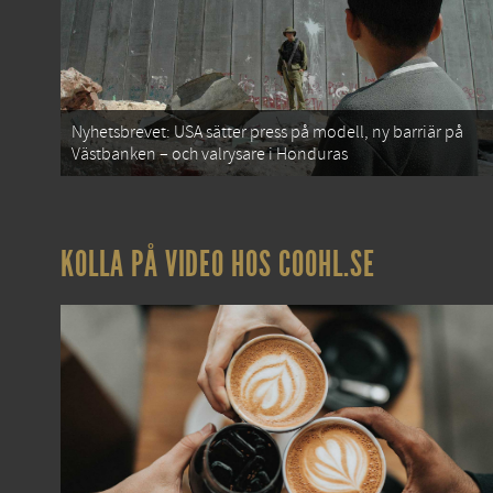
Nyhetsbrevet: USA sätter press på modell, ny barriär på
Västbanken – och valrysare i Honduras
KOLLA PÅ VIDEO HOS COOHL.SE