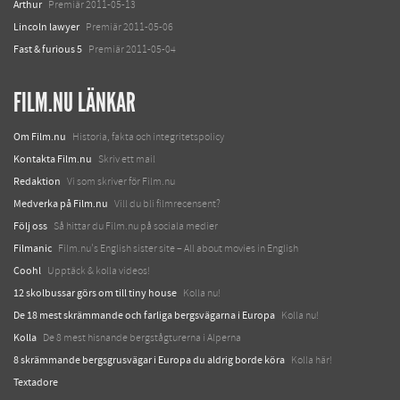
Arthur
Premiär 2011-05-13
Lincoln lawyer
Premiär 2011-05-06
Fast & furious 5
Premiär 2011-05-04
FILM.NU LÄNKAR
Om Film.nu
Historia, fakta och integritetspolicy
Kontakta Film.nu
Skriv ett mail
Redaktion
Vi som skriver för Film.nu
Medverka på Film.nu
Vill du bli filmrecensent?
Följ oss
Så hittar du Film.nu på sociala medier
Filmanic
Film.nu's English sister site – All about movies in English
Coohl
Upptäck & kolla videos!
12 skolbussar görs om till tiny house
Kolla nu!
De 18 mest skrämmande och farliga bergsvägarna i Europa
Kolla nu!
Kolla
De 8 mest hisnande bergstågturerna i Alperna
8 skrämmande bergsgrusvägar i Europa du aldrig borde köra
Kolla här!
Textadore