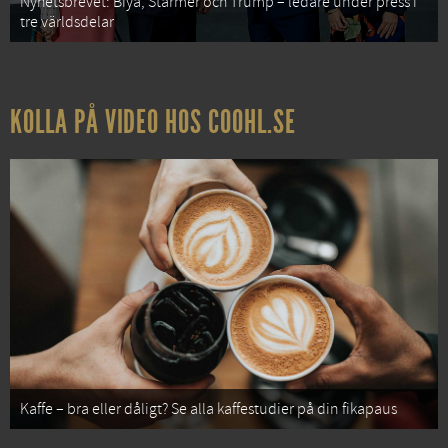
Nyhetsbrevet: Biya, Starmer och Trump – ledare under press i
tre världsdelar
KOLLA PÅ VIDEO HOS COOHL.SE
Kaffe – bra eller dåligt? Se alla kaffestudier på din fikapaus