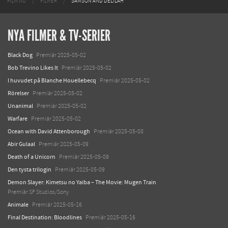
FILM.NU
FILMER
SAMSON AND DELILAH
NYA FILMER & TV-SERIER
Black Dog
Premiär 2025-05-02
Bob Trevino Likes It
Premiär 2025-05-02
I huvudet på Blanche Houellebecq
Premiär 2025-05-02
Rörelser
Premiär 2025-05-02
Unanimal
Premiär 2025-05-02
Warfare
Premiär 2025-05-02
Ocean with David Attenborough
Premiär 2025-05-08
Abir Gulaal
Premiär 2025-05-09
Death of a Unicorn
Premiär 2025-05-09
Den tysta trilogin
Premiär 2025-05-09
Demon Slayer: Kimetsu no Yaiba – The Movie: Mugen Train
Premiär SF Studios/Sony
Animale
Premiär 2025-05-16
Final Destination: Bloodlines
Premiär 2025-05-16