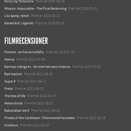
Hurry Up Tomorrow
Premiär 2025-05-16
Mission: Impossible – The Final Reckoning
Premiär 2025-05-21
Lilo &amp; Stitch
Premiär 2025-05-21
Karate Kid: Legends
Premiär 2025-05-30
FILMRECENSIONER
Potiche - en fransk troféfru
Premiär 2011-07-15
Hanna
Premiär 2011-07-06
Barneys många liv - En inte helt sann historia
Premiär 2011-07-01
Bad teacher
Premiär 2011-06-25
Super 8
Premiär 2011-06-17
Preist
Premiär 2011-06-10
The tree of life
Premiär 2011-05-27
Melancholia
Premiär 2011-05-27
Baksmällan del II
Premiär 2011-05-25
Pirates of the Caribbean: I främmande farvatten
Premiär 2011-05-18
Insidious
Premiär 2011-05-13