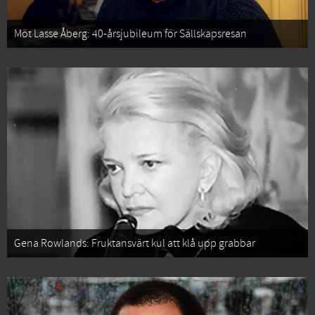
Möt Lasse Åberg: 40-årsjubileum för Sällskapsresan
Gena Rowlands: Fruktansvärt kul att klå upp grabbar