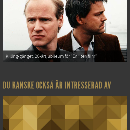
Killing-gänget: 20-årsjubileum för “En liten film”
DU KANSKE OCKSÅ ÄR INTRESSERAD AV