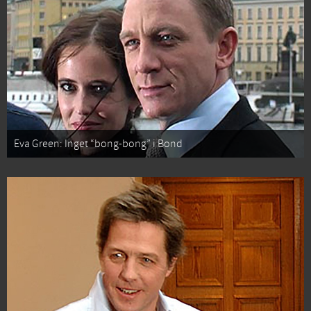
Eva Green: Inget “bong-bong” i Bond