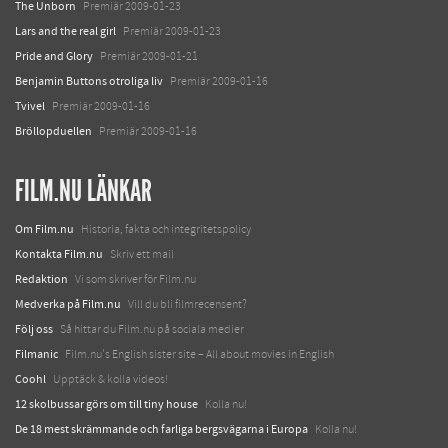
The Unborn
Premiär 2009-01-23
Lars and the real girl
Premiär 2009-01-23
Pride and Glory
Premiär 2009-01-21
Benjamin Buttons otroliga liv
Premiär 2009-01-16
Tvivel
Premiär 2009-01-16
Bröllopduellen
Premiär 2009-01-16
FILM.NU LÄNKAR
Om Film.nu
Historia, fakta och integritetspolicy
Kontakta Film.nu
Skriv ett mail
Redaktion
Vi som skriver för Film.nu
Medverka på Film.nu
Vill du bli filmrecensent?
Följ oss
Så hittar du Film.nu på sociala medier
Filmanic
Film.nu's English sister site – All about movies in English
Coohl
Upptäck & kolla videos!
12 skolbussar görs om till tiny house
Kolla nu!
De 18 mest skrämmande och farliga bergsvägarna i Europa
Kolla nu!