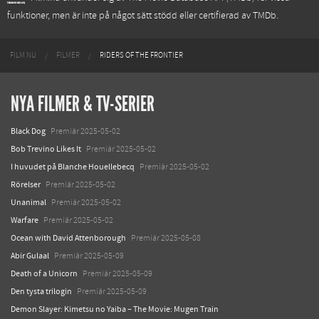
funktioner, men är inte på något sätt stödd eller certifierad av TMDb.
FILM.NU
FILMER
RIDERS OF THE FRONTIER
NYA FILMER & TV-SERIER
Black Dog
Premiär 2025-05-02
Bob Trevino Likes It
Premiär 2025-05-02
I huvudet på Blanche Houellebecq
Premiär 2025-05-02
Rörelser
Premiär 2025-05-02
Unanimal
Premiär 2025-05-02
Warfare
Premiär 2025-05-02
Ocean with David Attenborough
Premiär 2025-05-08
Abir Gulaal
Premiär 2025-05-09
Death of a Unicorn
Premiär 2025-05-09
Den tysta trilogin
Premiär 2025-05-09
Demon Slayer: Kimetsu no Yaiba – The Movie: Mugen Train