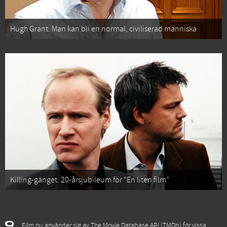
Hugh Grant: Man kan bli en normal, civiliserad människa
Killing-gänget: 20-årsjubileum för “En liten film”
Film.nu använder sig av The Movie Database API (TMDb) för vissa