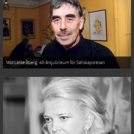
Möt Lasse Åberg: 40-årsjubileum för Sällskapsresan