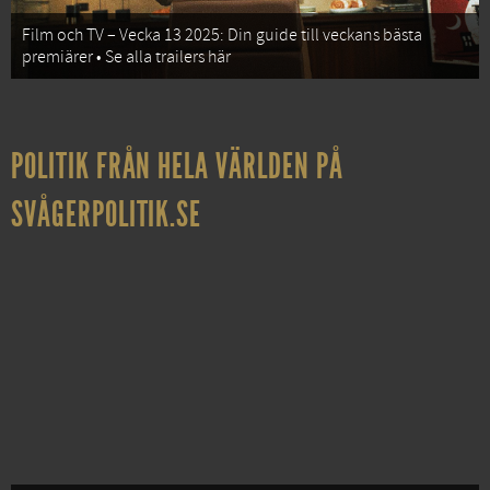
Film och TV – Vecka 13 2025: Din guide till veckans bästa
premiärer • Se alla trailers här
POLITIK FRÅN HELA VÄRLDEN PÅ
SVÅGERPOLITIK.SE