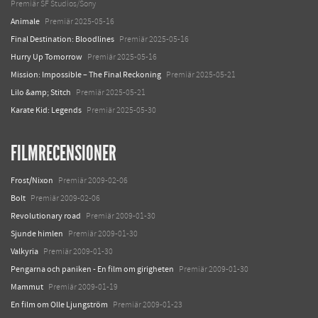
Premiär SF Studios/Sony
Animale
Premiär 2025-05-16
Final Destination: Bloodlines
Premiär 2025-05-16
Hurry Up Tomorrow
Premiär 2025-05-16
Mission: Impossible – The Final Reckoning
Premiär 2025-05-21
Lilo &amp; Stitch
Premiär 2025-05-21
Karate Kid: Legends
Premiär 2025-05-30
FILMRECENSIONER
Frost/Nixon
Premiär 2009-02-06
Bolt
Premiär 2009-02-06
Revolutionary road
Premiär 2009-01-30
Sjunde himlen
Premiär 2009-01-30
Valkyria
Premiär 2009-01-30
Pengarna och paniken - En film om girigheten
Premiär 2009-01-30
Mammut
Premiär 2009-01-19
En film om Olle Ljungström
Premiär 2009-01-23