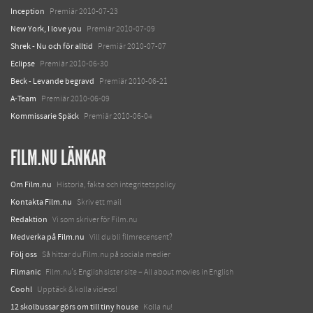
Inception
Premiär 2010-07-23
New York, I love you
Premiär 2010-07-09
Shrek - Nu och för alltid
Premiär 2010-07-07
Eclipse
Premiär 2010-06-30
Beck - Levande begravd
Premiär 2010-06-21
A-Team
Premiär 2010-06-09
Kommissarie Späck
Premiär 2010-06-04
FILM.NU LÄNKAR
Om Film.nu
Historia, fakta och integritetspolicy
Kontakta Film.nu
Skriv ett mail
Redaktion
Vi som skriver för Film.nu
Medverka på Film.nu
Vill du bli filmrecensent?
Följ oss
Så hittar du Film.nu på sociala medier
Filmanic
Film.nu's English sister site – All about movies in English
Coohl
Upptäck & kolla videos!
12 skolbussar görs om till tiny house
Kolla nu!