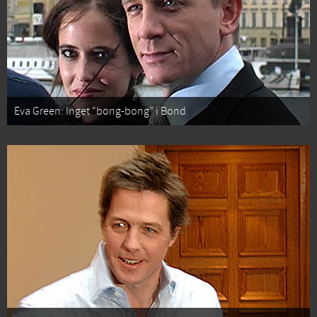
Eva Green: Inget “bong-bong” i Bond