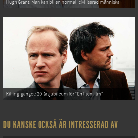
Hugh Grant: Man kan bli en normal, civiliserad människa
Killing-gänget: 20-årsjubileum för “En liten film”
DU KANSKE OCKSÅ ÄR INTRESSERAD AV