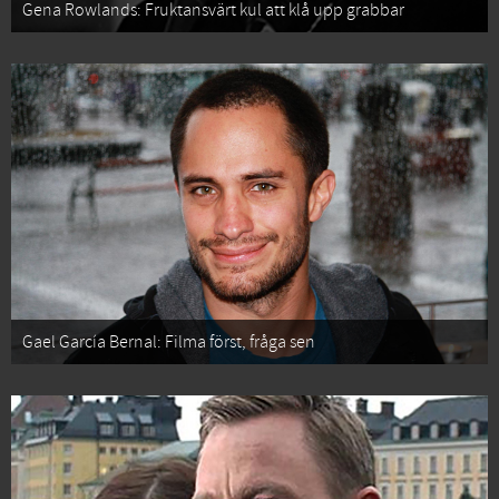
Gena Rowlands: Fruktansvärt kul att klå upp grabbar
Gael García Bernal: Filma först, fråga sen