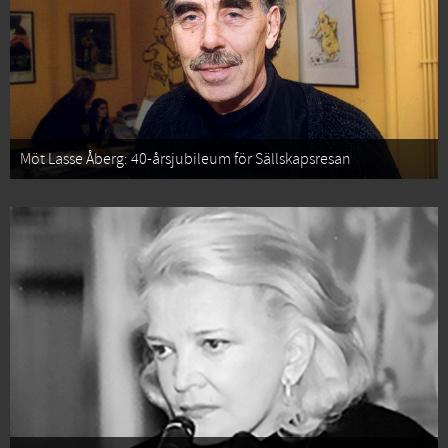
Möt Lasse Åberg: 40-årsjubileum för Sällskapsresan