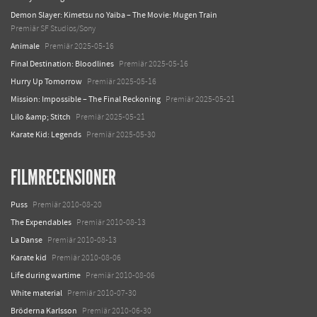
Demon Slayer: Kimetsu no Yaiba – The Movie: Mugen Train
Premiär SF Studios/Sony
Animale
Premiär 2025-05-16
Final Destination: Bloodlines
Premiär 2025-05-16
Hurry Up Tomorrow
Premiär 2025-05-16
Mission: Impossible – The Final Reckoning
Premiär 2025-05-21
Lilo &amp; Stitch
Premiär 2025-05-21
Karate Kid: Legends
Premiär 2025-05-30
FILMRECENSIONER
Puss
Premiär 2010-08-20
The Expendables
Premiär 2010-08-13
La Danse
Premiär 2010-08-13
Karate kid
Premiär 2010-08-06
Life during wartime
Premiär 2010-08-06
White material
Premiär 2010-07-30
Bröderna Karlsson
Premiär 2010-06-30