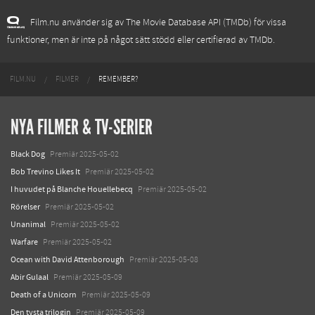
Film.nu använder sig av The Movie Database API (TMDb) för vissa
funktioner, men är inte på något sätt stödd eller certifierad av TMDb.
FILM.NU
FILMER
REMEMBER?
NYA FILMER & TV-SERIER
Black Dog
Premiär 2025-05-02
Bob Trevino Likes It
Premiär 2025-05-02
I huvudet på Blanche Houellebecq
Premiär 2025-05-02
Rörelser
Premiär 2025-05-02
Unanimal
Premiär 2025-05-02
Warfare
Premiär 2025-05-02
Ocean with David Attenborough
Premiär 2025-05-08
Abir Gulaal
Premiär 2025-05-09
Death of a Unicorn
Premiär 2025-05-09
Den tysta trilogin
Premiär 2025-05-09