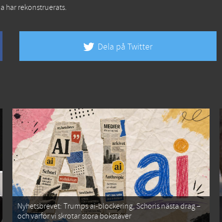
na har rekonstruerats.
Dela på Twitter
Nyhetsbrevet: Trumps ai-blockering, Schoris nästa drag –
och varför vi skrotar stora bokstäver