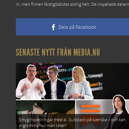
in, men filmen färdigställdes aldrig helt. De inspelade delar
Dela på Facebook
SENASTE NYTT FRÅN MEDIA.NU
Smyginspelningar med ai, Substack på svenska – och kan
vi glömma hur man läser?