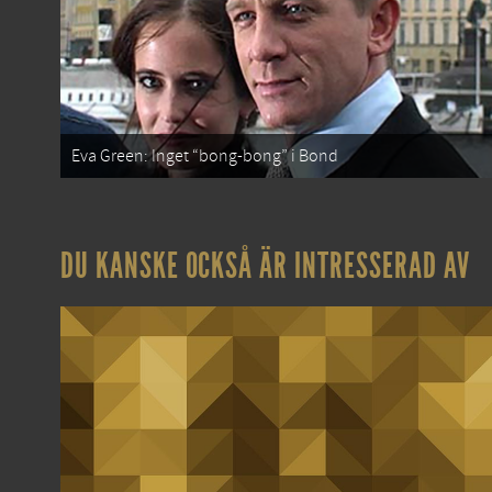
Eva Green: Inget “bong-bong” i Bond
DU KANSKE OCKSÅ ÄR INTRESSERAD AV