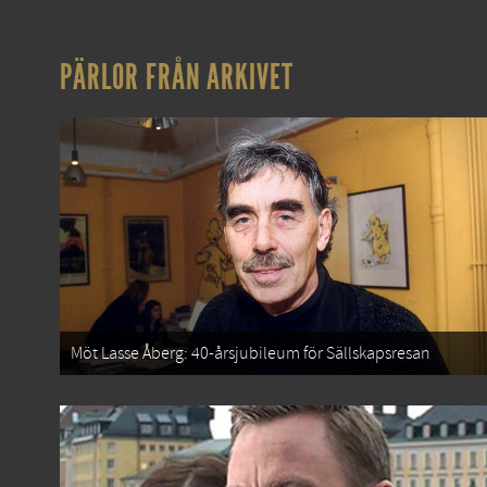
PÄRLOR FRÅN ARKIVET
Möt Lasse Åberg: 40-årsjubileum för Sällskapsresan