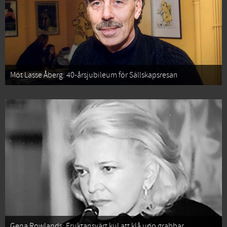
Möt Lasse Åberg: 40-årsjubileum för Sällskapsresan
Gena Rowlands: Fruktansvärt kul att klå upp grabbar