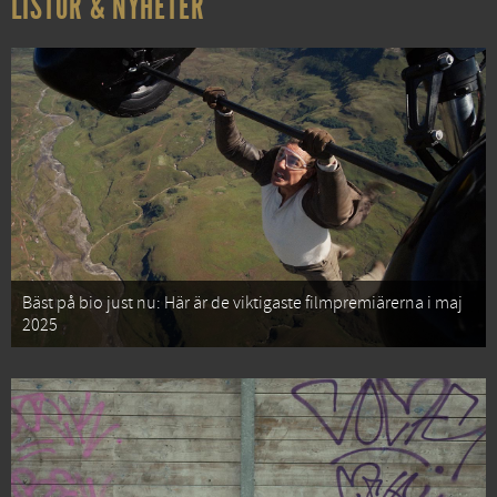
LISTOR & NYHETER
Bäst på bio just nu: Här är de viktigaste filmpremiärerna i maj
2025