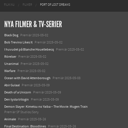
FILM.NU
FILMER
PORT OF LOST DREAMS
NYA FILMER & TV-SERIER
Black Dog
Premiär 2025-05-02
Bob Trevino Likes It
Premiär 2025-05-02
I huvudet på Blanche Houellebecq
Premiär 2025-05-02
Rörelser
Premiär 2025-05-02
Unanimal
Premiär 2025-05-02
Warfare
Premiär 2025-05-02
Ocean with David Attenborough
Premiär 2025-05-08
Abir Gulaal
Premiär 2025-05-09
Death of a Unicorn
Premiär 2025-05-09
Den tysta trilogin
Premiär 2025-05-09
Demon Slayer: Kimetsu no Yaiba – The Movie: Mugen Train
Premiär SF Studios/Sony
Animale
Premiär 2025-05-16
Final Destination: Bloodlines
Premiär 2025-05-16