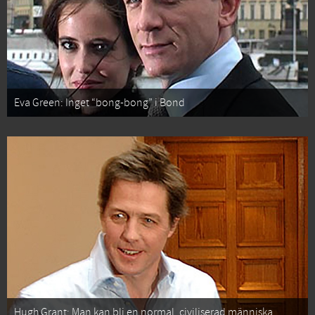
Eva Green: Inget “bong-bong” i Bond
Hugh Grant: Man kan bli en normal, civiliserad människa