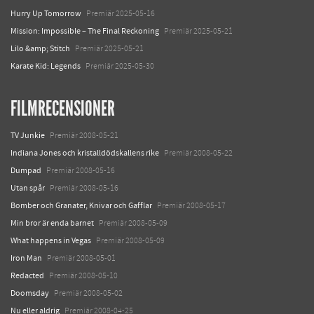
Hurry Up Tomorrow
Premiär 2025-05-16
Mission: Impossible – The Final Reckoning
Premiär 2025-05-21
Lilo &amp; Stitch
Premiär 2025-05-21
Karate Kid: Legends
Premiär 2025-05-30
FILMRECENSIONER
TV Junkie
Premiär 2008-05-21
Indiana Jones och kristalldödskallens rike
Premiär 2008-05-22
Dumpad
Premiär 2008-05-16
Utan spår
Premiär 2008-05-16
Bomber och Granater, Knivar och Gafflar
Premiär 2008-05-17
Min bror är enda barnet
Premiär 2008-05-09
What happens in Vegas
Premiär 2008-05-09
Iron Man
Premiär 2008-05-01
Redacted
Premiär 2008-05-10
Doomsday
Premiär 2008-05-02
Nu eller aldrig
Premiär 2008-04-25