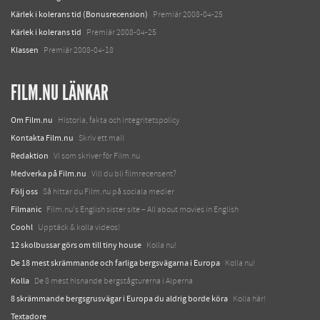
Kärlek i kolerans tid (Bonusrecension)
Premiär 2008-04-25
Kärlek i kolerans tid
Premiär 2008-04-25
Klassen
Premiär 2008-04-18
FILM.NU LÄNKAR
Om Film.nu
Historia, fakta och integritetspolicy
Kontakta Film.nu
Skriv ett mail
Redaktion
Vi som skriver för Film.nu
Medverka på Film.nu
Vill du bli filmrecensent?
Följ oss
Så hittar du Film.nu på sociala medier
Filmanic
Film.nu's English sister site – All about movies in English
Coohl
Upptäck & kolla videos!
12 skolbussar görs om till tiny house
Kolla nu!
De 18 mest skrämmande och farliga bergsvägarna i Europa
Kolla nu!
Kolla
De 8 mest hisnande bergstågturerna i Alperna
8 skrämmande bergsgrusvägar i Europa du aldrig borde köra
Kolla här!
Textadore