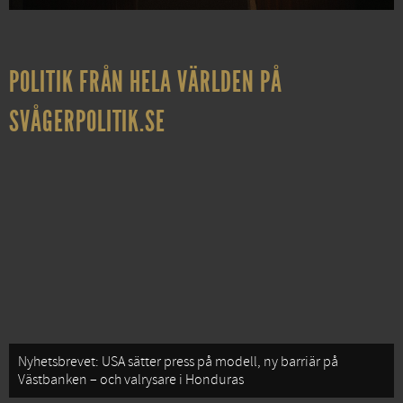
POLITIK FRÅN HELA VÄRLDEN PÅ
SVÅGERPOLITIK.SE
Nyhetsbrevet: USA sätter press på modell, ny barriär på
Västbanken – och valrysare i Honduras