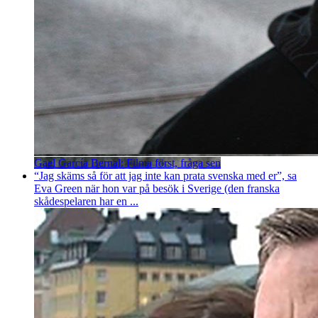
Gael García Bernal: Filma först, fråga sen
“Jag skäms så för att jag inte kan prata svenska med er”, sa
Eva Green när hon var på besök i Sverige (den franska
skådespelaren har en ...