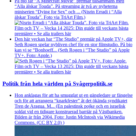
På bio får “A Minecraft Movie” premiär tillsammans med
“Alla älskar Touda”. På streaming är två av nyheterna
miniserien “Dying for Sex” och ... (Nisrin Erradi i “Alla
älskar Touda”. Foto via TriArt Film.)
Film och TV – Vecka 14 2025: Din guide till veckans bästa
premiärer • Se alla trailers här
Den här veckan har “The Studio” premiär på Apple TV+, där
Seth Rogen spelar nybliven chef för en stor filmstudio. På bio
kan vi se “Bonhoeff... (Seth Rogen i “The Studio” på Apple
TV+. Foto: Apple.)
Film och TV – Vecka 13 2025: Din guide till veckans bästa
premiärer • Se alla trailers här
Politik från hela världen på Svågerpolitik.se
Hon anklagas för att ha smugglat ut en gängledare ur fängelse
och för att arrangera “knarkfester” åt det ökända syndikatet
Tren de Aragua. M... (En palestinsk pojke och en israelisk
soldat vid en tidigare konstruerad barriär på Västbanken.
Bilden är från 2004. Foto: Justin McIntosh via Wikimedia
Commons. (CC BY 2.0) )