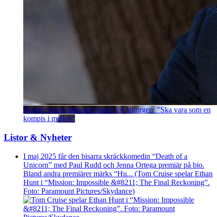
Martin Schori lämnade bladet för inkorgen: ”Ska vara som en
kompis i mejlen”
Listor & Nyheter
I maj 2025 får den bisarra skräckkomedin “Death of a
Unicorn” med Paul Rudd och Jenna Ortega premiär på bio.
Bland andra premiärer märks “Hu... (Tom Cruise spelar Ethan
Hunt i “Mission: Impossible &#8211; The Final Reckoning”.
Foto: Paramount Pictures/Skydance)