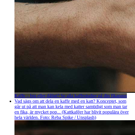
Kaffe – bra eller dåligt? Se alla kaffestudier på din fikapaus
Vad sägs om att dela en kaffe med en katt? Konceptet, som
går ut på att man kan kela med katter samtidigt som man tar
en fika, är mycket pop... (Kattkaféer har blivit populära över
hela världen. Foto: Reba Spike / Unsplash)