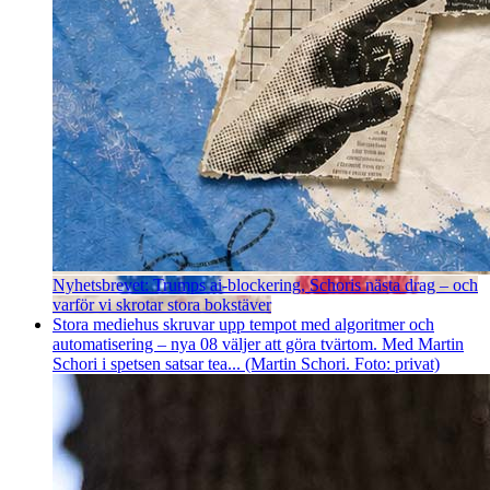
Nyhetsbrevet: Trumps ai-blockering, Schoris nästa drag – och
varför vi skrotar stora bokstäver
Stora mediehus skruvar upp tempot med algoritmer och
automatisering – nya 08 väljer att göra tvärtom. Med Martin
Schori i spetsen satsar tea... (Martin Schori. Foto: privat)