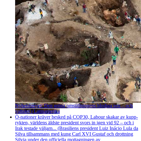
Nyhetsbrevet: Den gröna omställningens blodiga pris – och
valtider i Latinamerika
Ö-nationer kräver besked på COP30, Labour skakar av kupp­
rykten, världens äldste president svors in igen vid 92 – och i
Irak testade väljarn... (Brasiliens president Luiz Inácio Lula da
Silva tillsammans med kung Carl XVI Gustaf och drottning
Silvia under den officiella mottagningen av