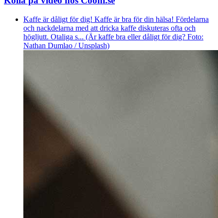
Kolla på video hos Coohl.se
Kaffe är dåligt för dig! Kaffe är bra för din hälsa! Fördelarna
och nackdelarna med att dricka kaffe diskuteras ofta och
högljutt. Otaliga s... (Är kaffe bra eller dåligt för dig? Foto:
Nathan Dumlao / Unsplash)