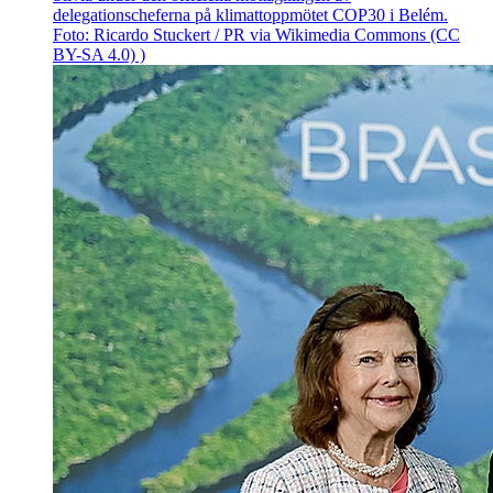
delegationscheferna på klimattoppmötet COP30 i Belém.
Foto: Ricardo Stuckert / PR via Wikimedia Commons (CC
BY-SA 4.0) )