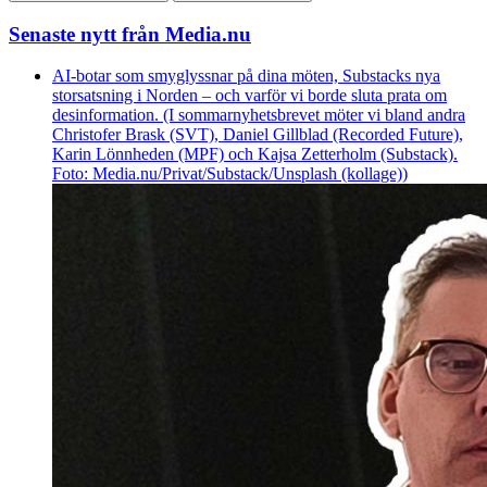
Senaste nytt från Media.nu
AI-botar som smyglyssnar på dina möten, Substacks nya
storsatsning i Norden – och varför vi borde sluta prata om
desinformation. (I sommarnyhetsbrevet möter vi bland andra
Christofer Brask (SVT), Daniel Gillblad (Recorded Future),
Karin Lönnheden (MPF) och Kajsa Zetterholm (Substack).
Foto: Media.nu/Privat/Substack/Unsplash (kollage))