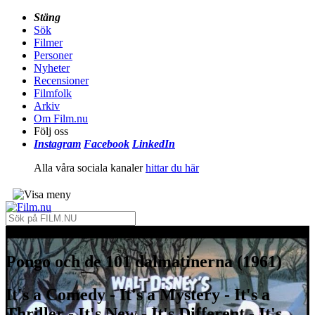
Stäng
Sök
Filmer
Personer
Nyheter
Recensioner
Filmfolk
Arkiv
Om Film.nu
Följ oss
Instagram
Facebook
LinkedIn
Alla våra sociala kanaler
hittar du här
Pongo och de 101 dalmatinerna (1961)
It's a Comedy - It's a Mystery - It's a
Thriller - It's New - It's Different - It's