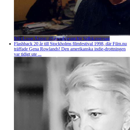
Möt Lasse Åberg: 40-årsjubileum för Sällskapsresan
Flashback 20 år till Stockholms filmfestival 1998, där Film.nu
träffade Gena Rowlands! Den amerikanska indie-drottningen
var tidigt ute ...