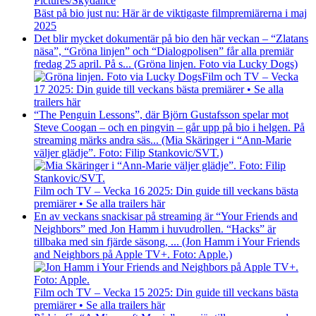
Bäst på bio just nu: Här är de viktigaste filmpremiärerna i maj
2025
Det blir mycket dokumentär på bio den här veckan – “Zlatans
näsa”, “Gröna linjen” och “Dialogpolisen” får alla premiär
fredag 25 april. På s... (Gröna linjen. Foto via Lucky Dogs)
Film och TV – Vecka
17 2025: Din guide till veckans bästa premiärer • Se alla
trailers här
“The Penguin Lessons”, där Björn Gustafsson spelar mot
Steve Coogan – och en pingvin – går upp på bio i helgen. På
streaming märks andra säs... (Mia Skäringer i “Ann-Marie
väljer glädje”. Foto: Filip Stankovic/SVT.)
Film och TV – Vecka 16 2025: Din guide till veckans bästa
premiärer • Se alla trailers här
En av veckans snackisar på streaming är “Your Friends and
Neighbors” med Jon Hamm i huvudrollen. “Hacks” är
tillbaka med sin fjärde säsong, ... (Jon Hamm i Your Friends
and Neighbors på Apple TV+. Foto: Apple.)
Film och TV – Vecka 15 2025: Din guide till veckans bästa
premiärer • Se alla trailers här