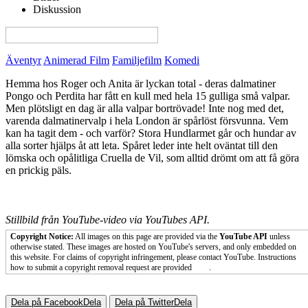
Diskussion
View this page in English on Filmanic
Äventyr
Animerad Film
Familjefilm
Komedi
Hemma hos Roger och Anita är lyckan total - deras dalmatiner
Pongo och Perdita har fått en kull med hela 15 gulliga små valpar.
Men plötsligt en dag är alla valpar bortrövade! Inte nog med det,
varenda dalmatinervalp i hela London är spårlöst försvunna. Vem
kan ha tagit dem - och varför? Stora Hundlarmet går och hundar av
alla sorter hjälps åt att leta. Spåret leder inte helt oväntat till den
lömska och opålitliga Cruella de Vil, som alltid drömt om att få göra
en prickig päls.
Stillbild från YouTube-video via YouTubes API.
Copyright Notice:
All images on this page are provided via the
YouTube API
unless
otherwise stated. These images are hosted on YouTube's servers, and only embedded on
this website. For claims of copyright infringement, please contact YouTube. Instructions
how to submit a copyright removal request are provided
here
.
Dela på Facebook
Dela
Dela på Twitter
Dela