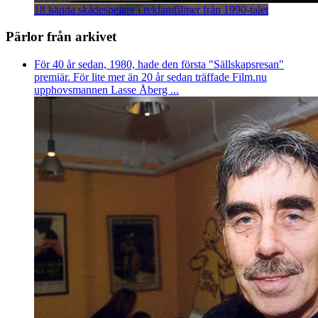
18 kända skådespelare i reklamfilmer från 1990-talet
Pärlor från arkivet
För 40 år sedan, 1980, hade den första "Sällskapsresan"
premiär. För lite mer än 20 år sedan träffade Film.nu
upphovsmannen Lasse Åberg ...