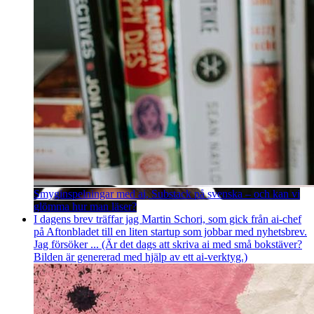
Smyginspelningar med ai, Substack på svenska – och kan vi
glömma hur man läser?
I dagens brev träffar jag Martin Schori, som gick från ai-chef
på Aftonbladet till en liten startup som jobbar med nyhetsbrev.
Jag försöker ... (Är det dags att skriva ai med små bokstäver?
Bilden är genererad med hjälp av ett ai-verktyg.)