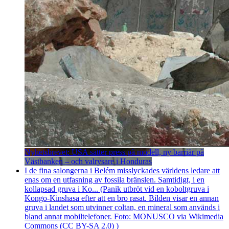
Nyhetsbrevet: USA sätter press på modell, ny barriär på
Västbanken – och valrysare i Honduras
I de fina salongerna i Belém misslyckades världens ledare att
enas om en utfasning av fossila bränslen. Samtidigt, i en
kollapsad gruva i Ko... (Panik utbröt vid en koboltgruva i
Kongo-Kinshasa efter att en bro rasat. Bilden visar en annan
gruva i landet som utvinner coltan, en mineral som används i
bland annat mobiltelefoner. Foto: MONUSCO via Wikimedia
Commons (CC BY-SA 2.0) )