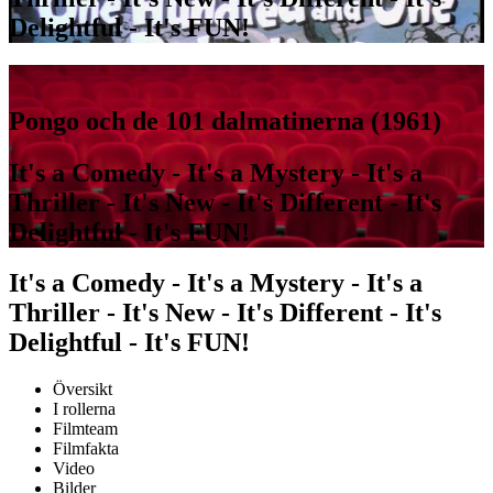
Delightful - It's FUN!
Pongo och de 101 dalmatinerna (1961)
It's a Comedy - It's a Mystery - It's a
Thriller - It's New - It's Different - It's
Delightful - It's FUN!
It's a Comedy - It's a Mystery - It's a
Thriller - It's New - It's Different - It's
Delightful - It's FUN!
Översikt
I rollerna
Filmteam
Filmfakta
Video
Bilder