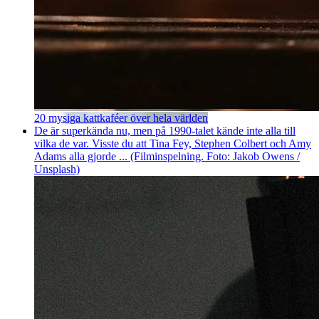
20 mysiga kattkaféer över hela världen
De är superkända nu, men på 1990-talet kände inte alla till
vilka de var. Visste du att Tina Fey, Stephen Colbert och Amy
Adams alla gjorde ... (Filminspelning. Foto: Jakob Owens /
Unsplash)