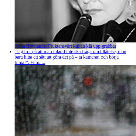
Gena Rowlands: Fruktansvärt kul att klå upp grabbar
“Jag tror på att man ibland inte ska fråga om tillåtelse, utan
bara hitta ett sätt att göra det på – ta kameran och börja
filma!”. Film. ...