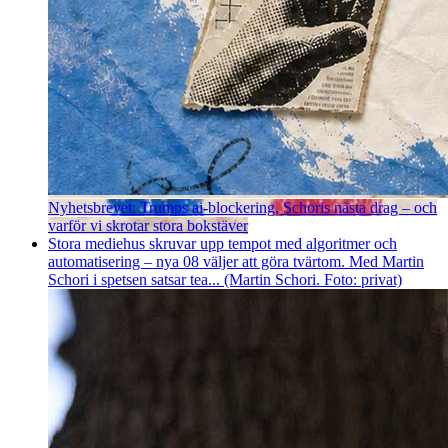
Nyhetsbrevet: Trumps ai-blockering, Schoris nästa drag – och
varför vi skrotar stora bokstäver
Stora mediehus skruvar upp tempot med algoritmer och
automatisering – nya 08 väljer att göra tvärtom. Med Martin
Schori i spetsen satsar tea... (Martin Schori. Foto: privat)