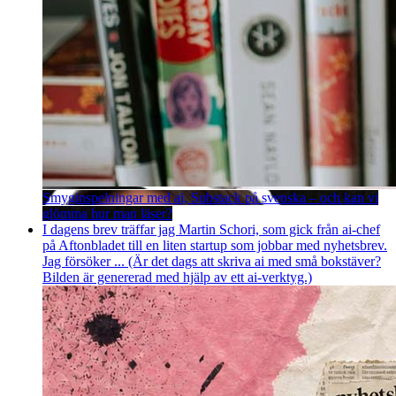
Smyginspelningar med ai, Substack på svenska – och kan vi
glömma hur man läser?
I dagens brev träffar jag Martin Schori, som gick från ai-chef
på Aftonbladet till en liten startup som jobbar med nyhetsbrev.
Jag försöker ... (Är det dags att skriva ai med små bokstäver?
Bilden är genererad med hjälp av ett ai-verktyg.)