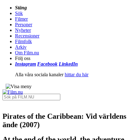
Stäng
Sök
Filmer
Personer
Nyheter
Recensioner
Filmfolk
Arkiv
Om Film.nu
Följ oss
Instagram
Facebook
LinkedIn
Alla våra sociala kanaler
hittar du här
Pirates of the Caribbean: Vid världens
ände (2007)
At the end of the world, the adventure