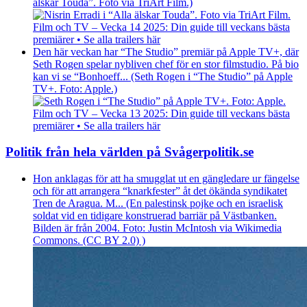
älskar Touda”. Foto via TriArt Film.)
Film och TV – Vecka 14 2025: Din guide till veckans bästa
premiärer • Se alla trailers här
Den här veckan har “The Studio” premiär på Apple TV+, där
Seth Rogen spelar nybliven chef för en stor filmstudio. På bio
kan vi se “Bonhoeff... (Seth Rogen i “The Studio” på Apple
TV+. Foto: Apple.)
Film och TV – Vecka 13 2025: Din guide till veckans bästa
premiärer • Se alla trailers här
Politik från hela världen på Svågerpolitik.se
Hon anklagas för att ha smugglat ut en gängledare ur fängelse
och för att arrangera “knarkfester” åt det ökända syndikatet
Tren de Aragua. M... (En palestinsk pojke och en israelisk
soldat vid en tidigare konstruerad barriär på Västbanken.
Bilden är från 2004. Foto: Justin McIntosh via Wikimedia
Commons. (CC BY 2.0) )