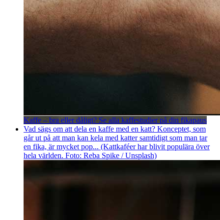
Kaffe – bra eller dåligt? Se alla kaffestudier på din fikapaus
Vad sägs om att dela en kaffe med en katt? Konceptet, som
går ut på att man kan kela med katter samtidigt som man tar
en fika, är mycket pop... (Kattkaféer har blivit populära över
hela världen. Foto: Reba Spike / Unsplash)