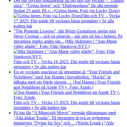
Det blir mycket dokumentär på bio den här veckan – “Zlatans
näsa”, “Gröna linjen” och “Dialogpolisen” får alla premiär
fredag 25 april. På s... (Gröna linjen. Foto via Lucky Dogs)
Film och TV – Vecka
17 2025: Din guide till veckans bästa premiärer • Se alla
trailers här
“The Penguin Lessons”, där Björn Gustafsson spelar mot
Steve Coogan – och en pingvin – går upp på bio i helgen. På
streaming märks andra säs... (Mia Skäringer i “Ann-Marie
väljer glädje”. Foto: Filip Stankovic/SVT.)
Film och TV – Vecka 16 2025: Din guide till veckans bästa
premiärer • Se alla trailers här
En av veckans snackisar på streaming är “Your Friends and
Neighbors” med Jon Hamm i huvudrollen. “Hacks” är
tillbaka med sin fjärde säsong, ... (Jon Hamm i Your Friends
and Neighbors på Apple TV+. Foto: Apple.)
Film och TV – Vecka 15 2025: Din guide till veckans bästa
premiärer • Se alla trailers här
På bio får “A Minecraft Movie” premiär tillsammans med
“Alla älskar Touda”. På streaming är två av nyheterna
miniserien “Dying for Sex” och ... (Nisrin Erradi i “Alla