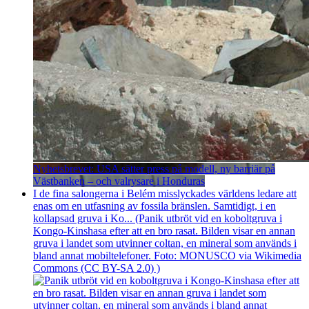
Nyhetsbrevet: USA sätter press på modell, ny barriär på
Västbanken – och valrysare i Honduras
I de fina salongerna i Belém misslyckades världens ledare att
enas om en utfasning av fossila bränslen. Samtidigt, i en
kollapsad gruva i Ko... (Panik utbröt vid en koboltgruva i
Kongo-Kinshasa efter att en bro rasat. Bilden visar en annan
gruva i landet som utvinner coltan, en mineral som används i
bland annat mobiltelefoner. Foto: MONUSCO via Wikimedia
Commons (CC BY-SA 2.0) )