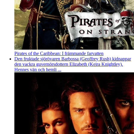
Pirates of the Caribbean: I främmande farvatten
Den fruktade sjörövaren Barbossa (Geoffrey Rush) kidnappar
den vackra guvernörsdottern Elizabeth (Keira Knightley).
Hennes vän och hemli ...