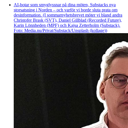
AI-botar som smyglyssnar på dina möten, Substacks nya
storsatsning i Norden – och varför vi borde sluta prata om
desinformation. (I sommarnyhetsbrevet möter vi bland andra
Christofer Brask (SVT), Daniel Gillblad (Recorded Future),
Karin Lönnheden (MPF) och Kajsa Zetterholm (Substack).
Foto: Media.nu/Privat/Substack/Unsplash (kollage))