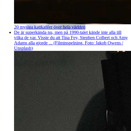
20 mysiga kattkaféer över hela världen
De är superkända nu, men på 1990-talet kände inte alla till
vilka de var. Visste du att Tina Fey, Stephen Colbert och Amy
Adams alla gjorde ... (Filminspelning. Foto: Jakob Owens /
Unsplash)