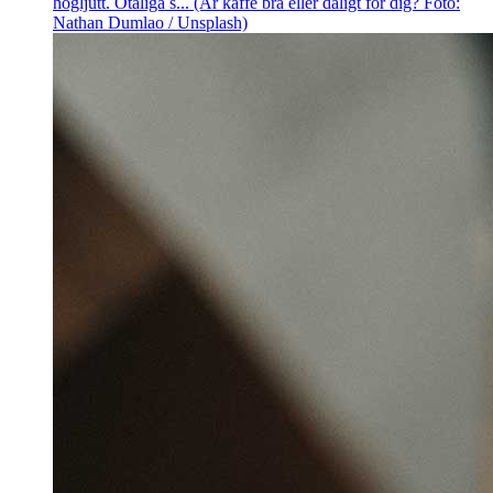
högljutt. Otaliga s... (Är kaffe bra eller dåligt för dig? Foto:
Nathan Dumlao / Unsplash)