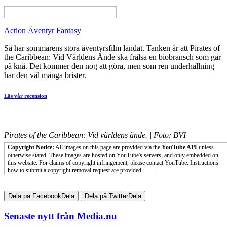
View this page in English on Filmanic
Action
Äventyr
Fantasy
Så har sommarens stora äventyrsfilm landat. Tanken är att Pirates of
the Caribbean: Vid Världens Ände ska frälsa en biobransch som går
på knä. Det kommer den nog att göra, men som ren underhållning
har den väl många brister.
Läs vår recension
Pirates of the Caribbean: Vid världens ände. | Foto: BVI
Copyright Notice:
All images on this page are provided via the
YouTube API
unless
otherwise stated. These images are hosted on YouTube's servers, and only embedded on
this website. For claims of copyright infringement, please contact YouTube. Instructions
how to submit a copyright removal request are provided
here
.
Dela på Facebook
Dela
Dela på Twitter
Dela
Senaste nytt från Media.nu