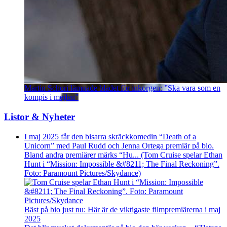
Martin Schori lämnade bladet för inkorgen: ”Ska vara som en
kompis i mejlen”
Listor & Nyheter
I maj 2025 får den bisarra skräckkomedin “Death of a
Unicorn” med Paul Rudd och Jenna Ortega premiär på bio.
Bland andra premiärer märks “Hu... (Tom Cruise spelar Ethan
Hunt i “Mission: Impossible &#8211; The Final Reckoning”.
Foto: Paramount Pictures/Skydance)
Bäst på bio just nu: Här är de viktigaste filmpremiärerna i maj
2025