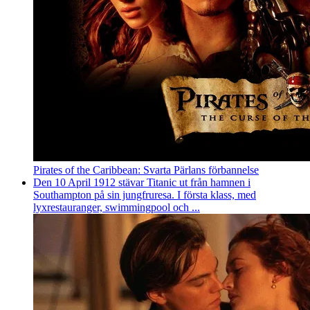
Pirates of the Caribbean: Svarta Pärlans förbannelse
Den 10 April 1912 stävar Titanic ut från hamnen i
Southampton på sin jungfruresa. I första klass, med
lyxrestauranger, swimmingpool och ...