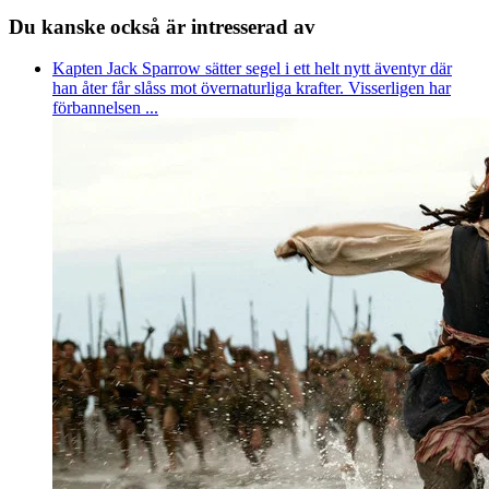
Du kanske också är intresserad av
Kapten Jack Sparrow sätter segel i ett helt nytt äventyr där
han åter får slåss mot övernaturliga krafter. Visserligen har
förbannelsen ...