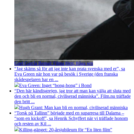
Gael García Bernal: Filma först, fråga sen
“Jag skäms så för att jag inte kan prata svenska med er”, sa
Eva Green när hon var på besök i Sverige (den franska
skådespelaren har en ...
Eva Green: Inget “bong-bong” i Bond
“Den här kändisgrejen, jag tror att man kan välja att sluta med
den och bli en normal, civiliserad människa”. Film.nu träffade
den britt ...
Hugh Grant: Man kan bli en normal, civiliserad människa
“Torsk på Tallinn” började med en suparresa till Dalarna –
“som en kickoff”, sa Henrik Schyffert när vi träffade honom
och resten av Kil ...
Killing-gänget: 20-årsjubileum för “En liten film”