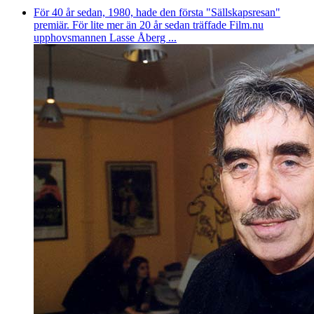
För 40 år sedan, 1980, hade den första "Sällskapsresan"
premiär. För lite mer än 20 år sedan träffade Film.nu
upphovsmannen Lasse Åberg ...