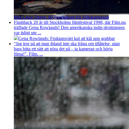
Möt Lasse Åberg: 40-årsjubileum för Sällskapsresan
Flashback 20 år till Stockholms filmfestival 1998, där Film.nu
träffade Gena Rowlands! Den amerikanska indie-drottningen
var tidigt ute ...
Gena Rowlands: Fruktansvärt kul att klå upp grabbar
“Jag tror på att man ibland inte ska fråga om tillåtelse, utan
bara hitta ett sätt att göra det på – ta kameran och börja
filma!”. Film. ...