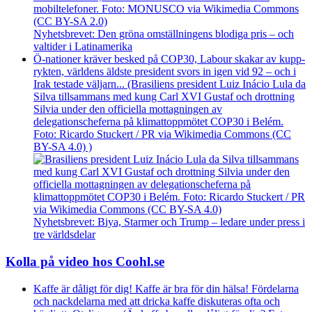
Nyhetsbrevet: Den gröna omställningens blodiga pris – och
valtider i Latinamerika
Ö-nationer kräver besked på COP30, Labour skakar av kupp­
rykten, världens äldste president svors in igen vid 92 – och i
Irak testade väljarn... (Brasiliens president Luiz Inácio Lula da
Silva tillsammans med kung Carl XVI Gustaf och drottning
Silvia under den officiella mottagningen av
delegationscheferna på klimattoppmötet COP30 i Belém.
Foto: Ricardo Stuckert / PR via Wikimedia Commons (CC
BY-SA 4.0) )
Nyhetsbrevet: Biya, Starmer och Trump – ledare under press i
tre världsdelar
Kolla på video hos Coohl.se
Kaffe är dåligt för dig! Kaffe är bra för din hälsa! Fördelarna
och nackdelarna med att dricka kaffe diskuteras ofta och