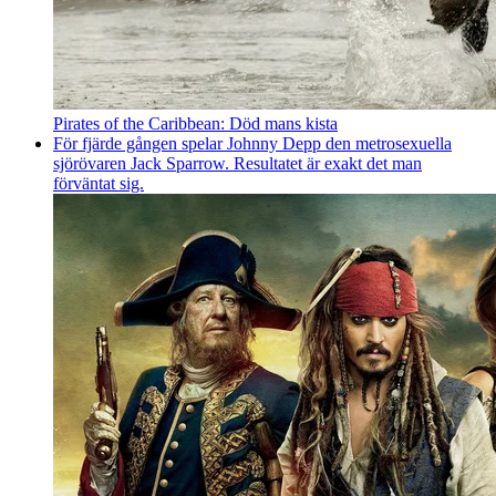
Pirates of the Caribbean: Död mans kista
För fjärde gången spelar Johnny Depp den metrosexuella
sjörövaren Jack Sparrow. Resultatet är exakt det man
förväntat sig.