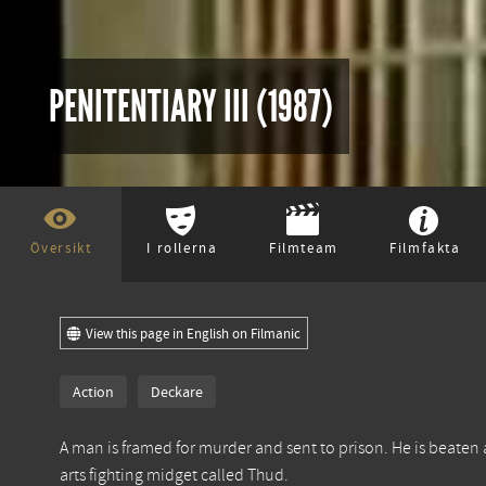
PENITENTIARY III (1987)
Översikt
I rollerna
Filmteam
Filmfakta
View this page in English on Filmanic
Action
Deckare
A man is framed for murder and sent to prison. He is beaten an
arts fighting midget called Thud.