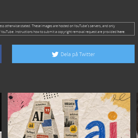
ess otherwise stated. These images are hosted on YouTube's servers, and only
here
 YouTube. Instructions how to submit a copyright removal request are provided
.
Dela på Twitter