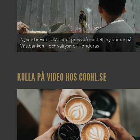
Nyhetsbrevet: USA sätter press på modell, ny barriär på
Västbanken – och valrysare i Honduras
KOLLA PÅ VIDEO HOS COOHL.SE