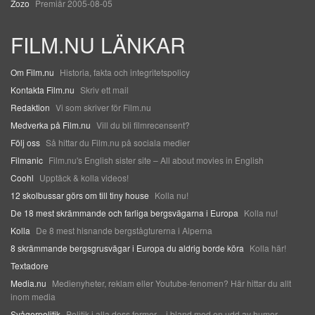
Zozo
Premiär 2005-08-05
FILM.NU LÄNKAR
Om Film.nu
Historia, fakta och integritetspolicy
Kontakta Film.nu
Skriv ett mail
Redaktion
Vi som skriver för Film.nu
Medverka på Film.nu
Vill du bli filmrecensent?
Följ oss
Så hittar du Film.nu på sociala medier
Filmanic
Film.nu's English sister site – All about movies in English
Coohl
Upptäck & kolla videos!
12 skolbussar görs om till tiny house
Kolla nu!
De 18 mest skrämmande och farliga bergsvägarna i Europa
Kolla nu!
Kolla
De 8 mest hisnande bergstågturerna i Alperna
8 skrämmande bergsgrusvägar i Europa du aldrig borde köra
Kolla här!
Textadore
Media.nu
Medienyheter, reklam eller Youtube-fenomen? Här hittar du allt
inom media
Svågerpolitik
Politik i alla dess former – i bland med en udd av humor