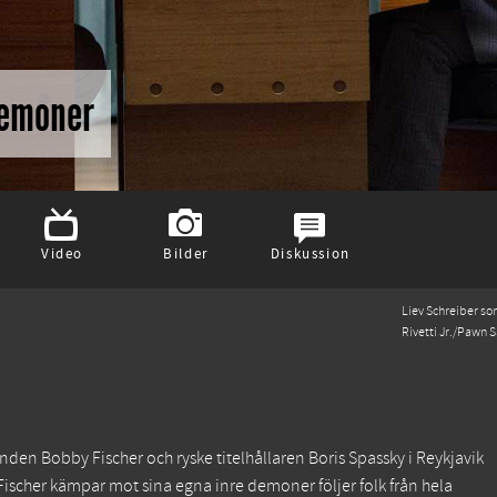
demoner
Video
Bilder
Diskussion
Liev Schreiber so
Rivetti Jr./Pawn S
den Bobby Fischer och ryske titelhållaren Boris Spassky i Reykjavik
Fischer kämpar mot sina egna inre demoner följer folk från hela