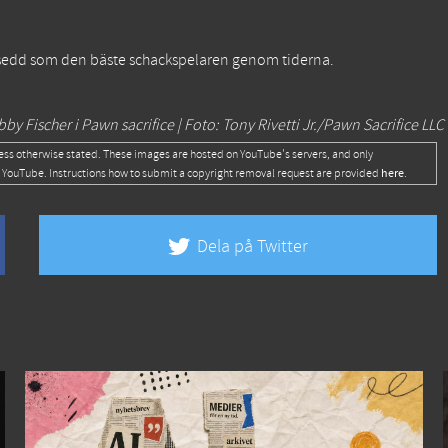
nsedd som den bäste schackspelaren genom tiderna.
 Fischer i Pawn sacrifice | Foto: Tony Rivetti Jr./Pawn Sacrifice LLC
ess otherwise stated. These images are hosted on YouTube's servers, and only
here
 YouTube. Instructions how to submit a copyright removal request are provided
.
Dela på Twitter