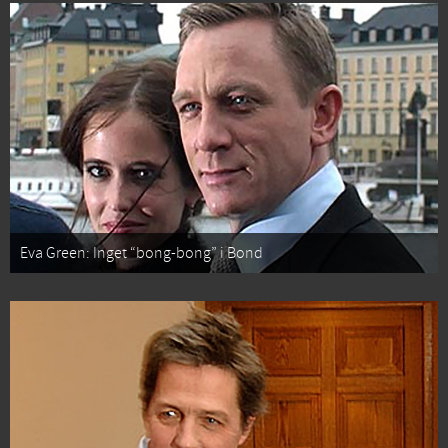
Eva Green: Inget “bong-bong” i Bond