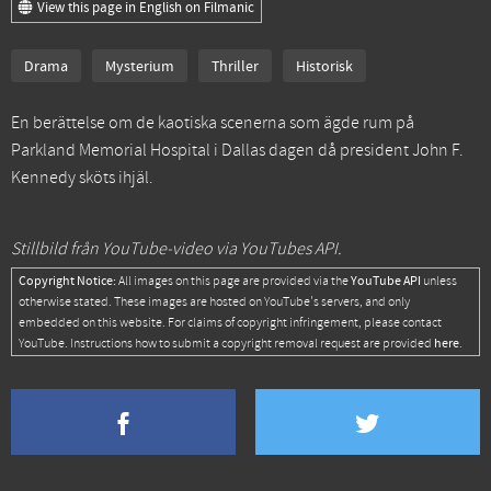
View this page in English on Filmanic
Drama
Mysterium
Thriller
Historisk
En berättelse om de kaotiska scenerna som ägde rum på
Parkland Memorial Hospital i Dallas dagen då president John F.
Kennedy sköts ihjäl.
Stillbild från YouTube-video via YouTubes API.
Copyright Notice:
YouTube API
All images on this page are provided via the
unless
otherwise stated. These images are hosted on YouTube's servers, and only
embedded on this website. For claims of copyright infringement, please contact
here
YouTube. Instructions how to submit a copyright removal request are provided
.