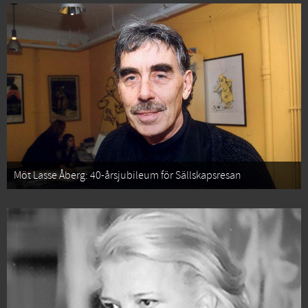
Möt Lasse Åberg: 40-årsjubileum för Sällskapsresan