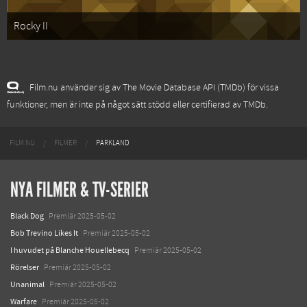
Rocky II
Film.nu använder sig av The Movie Database API (TMDb) för vissa
funktioner, men är inte på något sätt stödd eller certifierad av TMDb.
FILM.NU
FILMER
PARKLAND
NYA FILMER & TV-SERIER
Black Dog
Premiär 2025-05-02
Bob Trevino Likes It
Premiär 2025-05-02
I huvudet på Blanche Houellebecq
Premiär 2025-05-02
Rörelser
Premiär 2025-05-02
Unanimal
Premiär 2025-05-02
Warfare
Premiär 2025-05-02