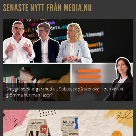
SENASTE NYTT FRÅN MEDIA.NU
Smyginspelningar med ai, Substack på svenska – och kan vi
glömma hur man läser?