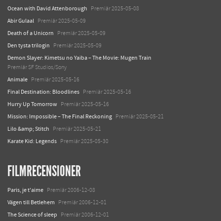
Ocean with David Attenborough
Premiär 2025-05-08
Abir Gulaal
Premiär 2025-05-09
Death of a Unicorn
Premiär 2025-05-09
Den tysta trilogin
Premiär 2025-05-09
Demon Slayer: Kimetsu no Yaiba – The Movie: Mugen Train
Premiär SF Studios/Sony
Animale
Premiär 2025-05-16
Final Destination: Bloodlines
Premiär 2025-05-16
Hurry Up Tomorrow
Premiär 2025-05-16
Mission: Impossible – The Final Reckoning
Premiär 2025-05-21
Lilo &amp; Stitch
Premiär 2025-05-21
Karate Kid: Legends
Premiär 2025-05-30
FILMRECENSIONER
Paris, je t'aime
Premiär 2006-12-08
Vägen till Betlehem
Premiär 2006-12-01
The Science of sleep
Premiär 2006-12-01