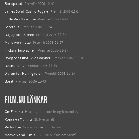
Bortspolad
Premiär 2006-12-01
James Bond: Casino Royale
Premiär 2006-11-24
Little Miss Sunshine
Premiär 2006-11-24
Shortbus
Premiär 2006-11-24
Du, jag och Dupree
Premiär 2006-11-17
Marie Antoinette
Premiär 2006-11-17
Flickan i husvagnen
Premiär 2006-11-17
Boog och Elliot - Vilda vänner
Premiär 2006-11-10
De andras liv
Premiär 2006-11-10
Wallander: Hemligheten
Premiär 2006-11-10
Borat
Premiär 2006-11-03
FILM.NU LÄNKAR
Om Film.nu
Historia, fakta och integritetspolicy
Kontakta Film.nu
Skriv ett mail
Redaktion
Vi som skriver för Film.nu
Medverka på Film.nu
Vill du bli filmrecensent?