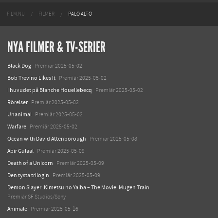
FILM.NU
FILMER
PALO ALTO
NYA FILMER & TV-SERIER
Black Dog
Premiär 2025-05-02
Bob Trevino Likes It
Premiär 2025-05-02
I huvudet på Blanche Houellebecq
Premiär 2025-05-02
Rörelser
Premiär 2025-05-02
Unanimal
Premiär 2025-05-02
Warfare
Premiär 2025-05-02
Ocean with David Attenborough
Premiär 2025-05-08
Abir Gulaal
Premiär 2025-05-09
Death of a Unicorn
Premiär 2025-05-09
Den tysta trilogin
Premiär 2025-05-09
Demon Slayer: Kimetsu no Yaiba – The Movie: Mugen Train
Premiär SF Studios/Sony
Animale
Premiär 2025-05-16