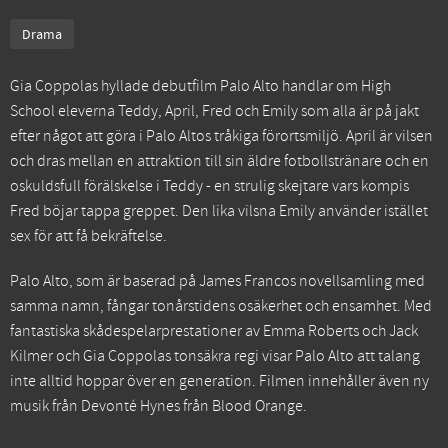
Drama
Gia Coppolas hyllade debutfilm Palo Alto handlar om High
School eleverna Teddy, April, Fred och Emily som alla är på jakt
efter något att göra i Palo Altos tråkiga förortsmiljö. April är vilsen
och dras mellan en attraktion till sin äldre fotbollstränare och en
oskuldsfull förälskelse i Teddy - en strulig skejtare vars kompis
Fred böjar tappa greppet. Den lika vilsna Emily använder istället
sex för att få bekräftelse.
Palo Alto, som är baserad på James Francos novellsamling med
samma namn, fångar tonårstidens osäkerhet och ensamhet. Med
fantastiska skådespelarprestationer av Emma Roberts och Jack
Kilmer och Gia Coppolas tonsäkra regi visar Palo Alto att talang
inte alltid hoppar över en generation. Filmen innehåller även ny
musik från Devonté Hynes från Blood Orange.