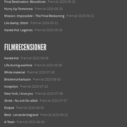
Final Destination: Bloodlines
Premiär 2025-05-16
Hurry Up Tomorrow
Premiär 2025-05-16
Mission: Impossible – The Final Reckoning
Premiär 2025-05-21
Lilo &amp; Stitch
Premiär 2025-05-21
Karate Kid: Legends
Premiär 2025-05-30
FILMRECENSIONER
Karate kid
Premiär 2010-08-06
Life during wartime
Premiär 2010-08-06
White material
Premiär 2010-07-30
Bröderna Karlsson
Premiär 2010-06-30
Inception
Premiär 2010-07-23
New York, I love you
Premiär 2010-07-09
Shrek - Nu och för alltid
Premiär 2010-07-07
Eclipse
Premiär 2010-06-30
Beck - Levande begravd
Premiär 2010-06-21
A-Team
Premiär 2010-06-09