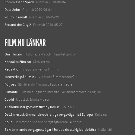
Kommissarie Späck
Premiär 2010-06-04
Dear John
Premiär 2010-06-04
Youth in revolt
Premiär 2010-05-28
Sex and the City 2
Premiär 2010-05-27
FILM.NU LÄNKAR
Om Film.nu
Historia, fakta och integritetspolicy
Kontakta Film.nu
Skriv ett mail
Redaktion
Vi som skriver för Film.nu
Medverka på Film.nu
Vill du bli filmrecensent?
Följ oss
Så hittar du Film.nu på sociala medier
Filmanic
Film.nu's English sister site – All about movies in English
Coohl
Upptäck & kolla videos!
12 skolbussar görs om till tiny house
Kolla nu!
De 18 mest skrämmande och farliga bergsvägarna i Europa
Kolla nu!
Kolla
De 8 mest hisnande bergstågturerna i Alperna
8 skrämmande bergsgrusvägar i Europa du aldrig borde köra
Kolla här!