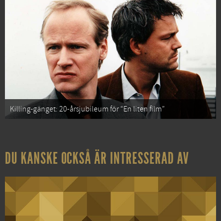
Killing-gänget: 20-årsjubileum för “En liten film”
DU KANSKE OCKSÅ ÄR INTRESSERAD AV