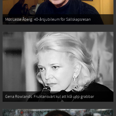
Möt Lasse Åberg: 40-årsjubileum för Sällskapsresan
Gena Rowlands: Fruktansvärt kul att klå upp grabbar