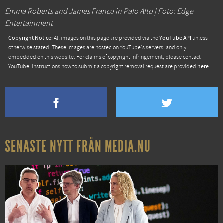
Emma Roberts and James Franco in Palo Alto | Foto: Edge
Entertainment
Copyright Notice:
YouTube API
All images on this page are provided via the
unless
otherwise stated. These images are hosted on YouTube's servers, and only
embedded on this website. For claims of copyright infringement, please contact
here
YouTube. Instructions how to submit a copyright removal request are provided
.
SENASTE NYTT FRÅN MEDIA.NU