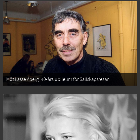
Möt Lasse Åberg: 40-årsjubileum för Sällskapsresan