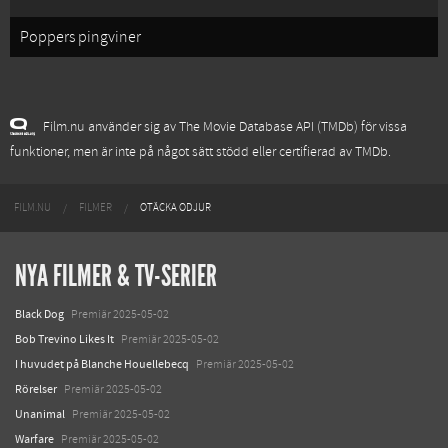
Poppers pingviner
Film.nu använder sig av The Movie Database API (TMDb) för vissa
funktioner, men är inte på något sätt stödd eller certifierad av TMDb.
FILM.NU
FILMER
OTÄCKA ODJUR
NYA FILMER & TV-SERIER
Black Dog
Premiär 2025-05-02
Bob Trevino Likes It
Premiär 2025-05-02
I huvudet på Blanche Houellebecq
Premiär 2025-05-02
Rörelser
Premiär 2025-05-02
Unanimal
Premiär 2025-05-02
Warfare
Premiär 2025-05-02