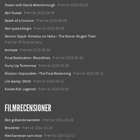
Ocean with David Attenborough
Premiär 2025-05-08
Abir Gulaal
Premiär 2025-05-09
Death of a Unicorn
Premiär 2025-05-09
Den tysta trilogin
Premiär 2025-05-09
Demon Slayer: Kimetsu no Yaiba – The Movie: Mugen Train
Premiär SF Studios/Sony
Animale
Premiär 2025-05-16
Final Destination: Bloodlines
Premiär 2025-05-16
Hurry Up Tomorrow
Premiär 2025-05-16
Mission: Impossible – The Final Reckoning
Premiär 2025-05-21
Lilo &amp; Stitch
Premiär 2025-05-21
Karate Kid: Legends
Premiär 2025-05-30
FILMRECENSIONER
Den gråtande kamelen
Premiär 2004-10-29
Broderier
Premiär 2004-10-29
Med kameran som tröst
Premiär 2004-02-13