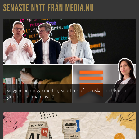
SENASTE NYTT FRÅN MEDIA.NU
Smyginspelningar med ai, Substack på svenska – och kan vi
glömma hur man läser?