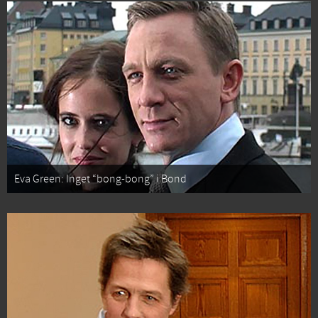
Eva Green: Inget “bong-bong” i Bond