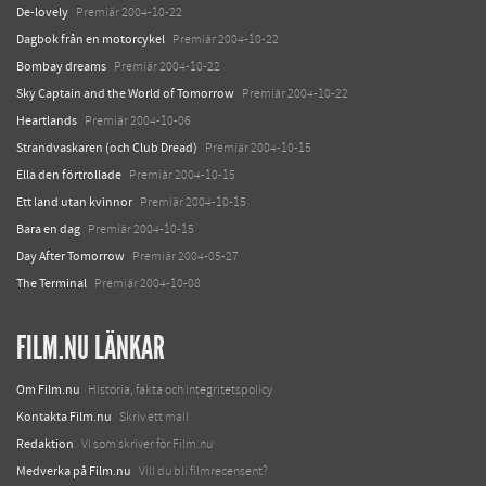
De-lovely
Premiär 2004-10-22
Dagbok från en motorcykel
Premiär 2004-10-22
Bombay dreams
Premiär 2004-10-22
Sky Captain and the World of Tomorrow
Premiär 2004-10-22
Heartlands
Premiär 2004-10-06
Strandvaskaren (och Club Dread)
Premiär 2004-10-15
Ella den förtrollade
Premiär 2004-10-15
Ett land utan kvinnor
Premiär 2004-10-15
Bara en dag
Premiär 2004-10-15
Day After Tomorrow
Premiär 2004-05-27
The Terminal
Premiär 2004-10-08
FILM.NU LÄNKAR
Om Film.nu
Historia, fakta och integritetspolicy
Kontakta Film.nu
Skriv ett mail
Redaktion
Vi som skriver för Film.nu
Medverka på Film.nu
Vill du bli filmrecensent?