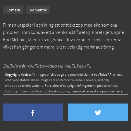
Komedi
Romantik
Filmen utspelar i och kring ett brittiskt zoo med ekonomiska
problem, som köps av ett amerikanskt företag. Företagets ägare,
Rod McCain, låter sin son, Vince, driva zooet och öka vinsterna,
vilket han gör genom moraliskt tvivelaktig marknadsföring.
Stillbild från YouTube-video via YouTubes API.
Copyright Notice:
YouTube API
All images on this page are provided via the
unless
otherwise stated. These images are hosted on YouTube's servers, and only
embedded on this website. For claims of copyright infringement, please contact
here
YouTube. Instructions how to submit a copyright removal request are provided
.