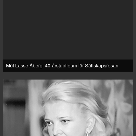
Möt Lasse Åberg: 40-årsjubileum för Sällskapsresan