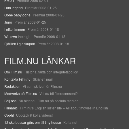
KM 31
Premiär 2008-02-01
I am legend
Premiär 2008-01-25
Gone baby gone
Premiär 2008-01-25
Juno
Premiär 2008-01-25
I elfte timmen
Premiär 2008-01-18
We own the night
Premiär 2008-01-18
Fjärilen i glaskupan
Premiär 2008-01-18
FILM.NU LÄNKAR
Om Film.nu
Historia, fakta och integritetspolicy
Kontakta Film.nu
Skriv ett mail
Redaktion
Vi som skriver för Film.nu
Medverka på Film.nu
Vill du bli filmrecensent?
Följ oss
Så hittar du Film.nu på sociala medier
Filmanic
Film.nu's English sister site – All about movies in English
Coohl
Upptäck & kolla videos!
12 skolbussar görs om till tiny house
Kolla nu!