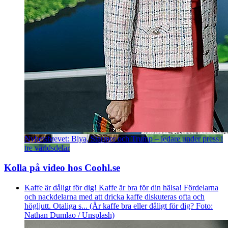
Nyhetsbrevet: Biya, Starmer och Trump – ledare under press i
tre världsdelar
Kolla på video hos Coohl.se
Kaffe är dåligt för dig! Kaffe är bra för din hälsa! Fördelarna
och nackdelarna med att dricka kaffe diskuteras ofta och
högljutt. Otaliga s... (Är kaffe bra eller dåligt för dig? Foto:
Nathan Dumlao / Unsplash)