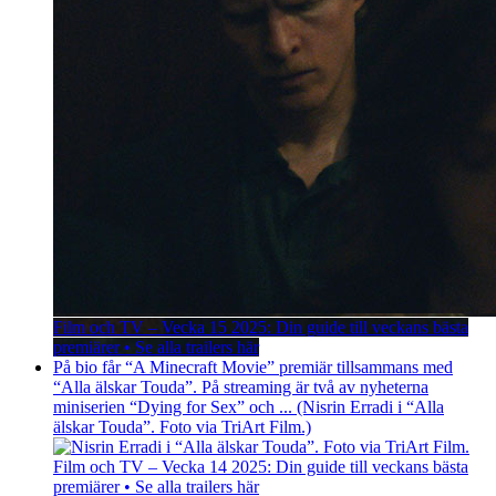
Film och TV – Vecka 15 2025: Din guide till veckans bästa
premiärer • Se alla trailers här
På bio får “A Minecraft Movie” premiär tillsammans med
“Alla älskar Touda”. På streaming är två av nyheterna
miniserien “Dying for Sex” och ... (Nisrin Erradi i “Alla
älskar Touda”. Foto via TriArt Film.)
Film och TV – Vecka 14 2025: Din guide till veckans bästa
premiärer • Se alla trailers här