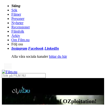
Stäng
Sök
Filmer
Personer
Nyheter
Recensioner
Filmfolk
Arkiv
Om Film.nu
Följ oss
Instagram
Facebook
LinkedIn
Alla våra sociala kanaler
hittar du här
Not Quite Hollywood (2008)
The wild, untold story of OZploitation!