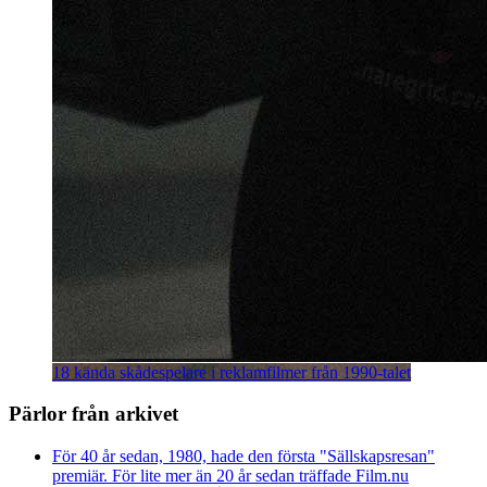
18 kända skådespelare i reklamfilmer från 1990-talet
Pärlor från arkivet
För 40 år sedan, 1980, hade den första "Sällskapsresan"
premiär. För lite mer än 20 år sedan träffade Film.nu