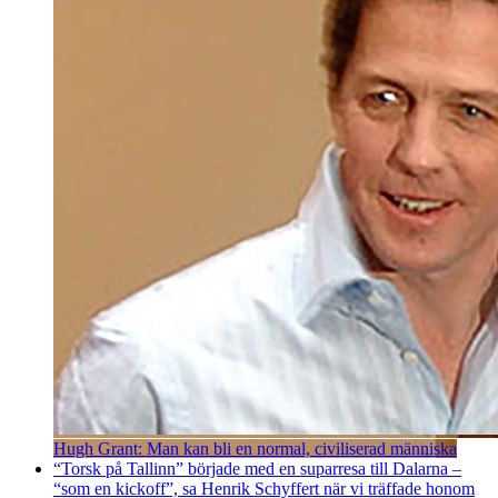
Hugh Grant: Man kan bli en normal, civiliserad människa
“Torsk på Tallinn” började med en suparresa till Dalarna –
“som en kickoff”, sa Henrik Schyffert när vi träffade honom