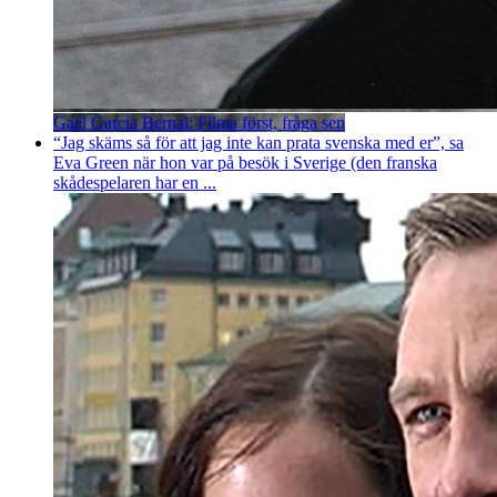
Gael García Bernal: Filma först, fråga sen
“Jag skäms så för att jag inte kan prata svenska med er”, sa
Eva Green när hon var på besök i Sverige (den franska
skådespelaren har en ...