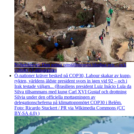
Nyhetsbrevet: Den gröna omställningens blodiga pris – och
valtider i Latinamerika
Ö-nationer kräver besked på COP30, Labour skakar av kupp­
rykten, världens äldste president svors in igen vid 92 – och i
Irak testade väljarn... (Brasiliens president Luiz Inácio Lula da
Silva tillsammans med kung Carl XVI Gustaf och drottning
Silvia under den officiella mottagningen av
delegationscheferna på klimattoppmötet COP30 i Belém.
Foto: Ricardo Stuckert / PR via Wikimedia Commons (CC
BY-SA 4.0) )