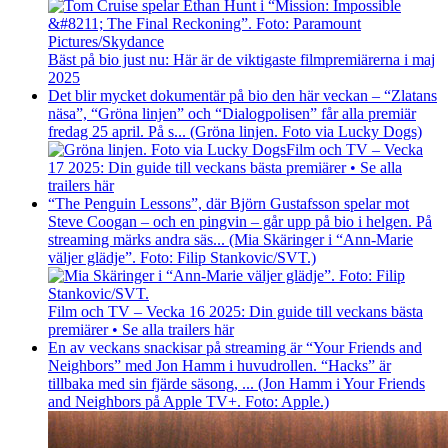
Bäst på bio just nu: Här är de viktigaste filmpremiärerna i maj
2025
Det blir mycket dokumentär på bio den här veckan – “Zlatans
näsa”, “Gröna linjen” och “Dialogpolisen” får alla premiär
fredag 25 april. På s... (Gröna linjen. Foto via Lucky Dogs)
Film och TV – Vecka
17 2025: Din guide till veckans bästa premiärer • Se alla
trailers här
“The Penguin Lessons”, där Björn Gustafsson spelar mot
Steve Coogan – och en pingvin – går upp på bio i helgen. På
streaming märks andra säs... (Mia Skäringer i “Ann-Marie
väljer glädje”. Foto: Filip Stankovic/SVT.)
Film och TV – Vecka 16 2025: Din guide till veckans bästa
premiärer • Se alla trailers här
En av veckans snackisar på streaming är “Your Friends and
Neighbors” med Jon Hamm i huvudrollen. “Hacks” är
tillbaka med sin fjärde säsong, ... (Jon Hamm i Your Friends
and Neighbors på Apple TV+. Foto: Apple.)