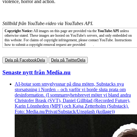
violence, horror and action.
Stillbild från YouTube-video via YouTubes API.
Copyright Notice:
All images on this page are provided via the
YouTube API
unless
otherwise stated. These images are hosted on YouTube's servers, and only embedded on
this website. For claims of copyright infringement, please contact YouTube. Instructions
how to submit a copyright removal request are provided
here
.
Dela på Facebook
Dela
Dela på Twitter
Dela
Senaste nytt från Media.nu
AI-botar som smyglyssnar på dina möten, Substacks nya
storsatsning i Norden – och varför vi borde sluta prata om
desinformation. (I sommarnyhetsbrevet möter vi bland andra
Christofer Brask (SVT), Daniel Gillblad (Recorded Future),
Karin Lönnheden (MPF) och Kajsa Zetterholm (Substack).
Foto: Media.nu/Privat/Substack/Unsplash (kollage))