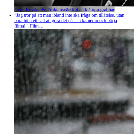
Gena Rowlands: Fruktansvärt kul att klå upp grabbar
“Jag tror på att man ibland inte ska fråga om tillåtelse, utan
bara hitta ett sätt att göra det på – ta kameran och börja
filma!”. Film. ...