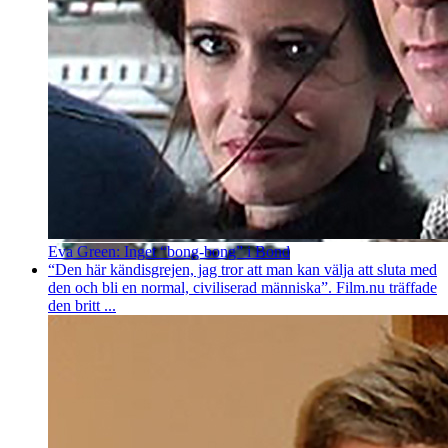
Eva Green: Inget “bong-bong” i Bond
“Den här kändisgrejen, jag tror att man kan välja att sluta med
den och bli en normal, civiliserad människa”. Film.nu träffade
den britt ...