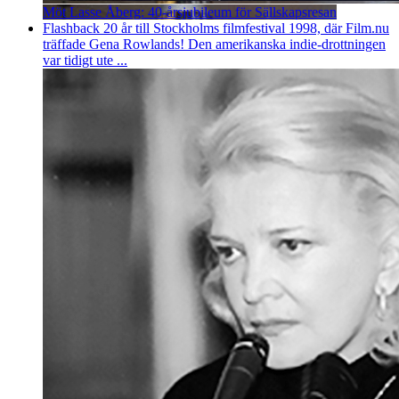
Möt Lasse Åberg: 40-årsjubileum för Sällskapsresan
Flashback 20 år till Stockholms filmfestival 1998, där Film.nu
träffade Gena Rowlands! Den amerikanska indie-drottningen
var tidigt ute ...