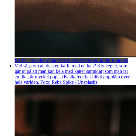
Kaffe – bra eller dåligt? Se alla kaffestudier på din fikapaus
Vad sägs om att dela en kaffe med en katt? Konceptet, som
går ut på att man kan kela med katter samtidigt som man tar
en fika, är mycket pop... (Kattkaféer har blivit populära över
hela världen. Foto: Reba Spike / Unsplash)