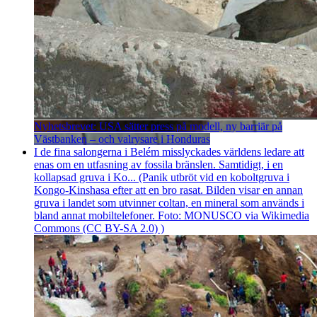
Nyhetsbrevet: USA sätter press på modell, ny barriär på
Västbanken – och valrysare i Honduras
I de fina salongerna i Belém misslyckades världens ledare att
enas om en utfasning av fossila bränslen. Samtidigt, i en
kollapsad gruva i Ko... (Panik utbröt vid en koboltgruva i
Kongo-Kinshasa efter att en bro rasat. Bilden visar en annan
gruva i landet som utvinner coltan, en mineral som används i
bland annat mobiltelefoner. Foto: MONUSCO via Wikimedia
Commons (CC BY-SA 2.0) )