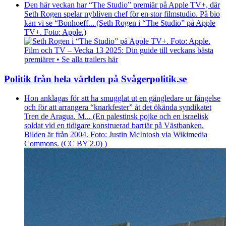
Den här veckan har “The Studio” premiär på Apple TV+, där
Seth Rogen spelar nybliven chef för en stor filmstudio. På bio
kan vi se “Bonhoeff... (Seth Rogen i “The Studio” på Apple
TV+. Foto: Apple.)
Film och TV – Vecka 13 2025: Din guide till veckans bästa
premiärer • Se alla trailers här
Politik från hela världen på Svågerpolitik.se
Hon anklagas för att ha smugglat ut en gängledare ur fängelse
och för att arrangera “knarkfester” åt det ökända syndikatet
Tren de Aragua. M... (En palestinsk pojke och en israelisk
soldat vid en tidigare konstruerad barriär på Västbanken.
Bilden är från 2004. Foto: Justin McIntosh via Wikimedia
Commons. (CC BY 2.0) )