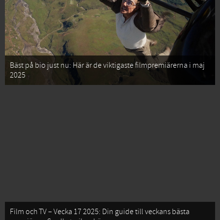
Bäst på bio just nu: Här är de viktigaste filmpremiärerna i maj
2025
Film och TV – Vecka 17 2025: Din guide till veckans bästa