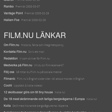
Rambo
Premiär 2008-03-07
Vantage Point
Premiär 2008-02-29
Hallam Foe
Premiär 2008-02-29
FILM.NU LÄNKAR
Om Film.nu
Historia, fakta och integritetspolicy
Kontakta Film.nu
Skriv ett mail
Redaktion
Vi som skriver för Film.nu
Medverka på Film.nu
Vill du bli filmrecensent?
Följ oss
Så hittar du Film.nu på sociala medier
Filmanic
Film.nu's English sister site – All about movies in English
Coohl
Upptäck & kolla videos!
12 skolbussar görs om till tiny house
Kolla nu!
De 18 mest skrämmande och farliga bergsvägarna i Europa
Kolla nu!
Kolla
De 8 mest hisnande bergstågturerna i Alperna