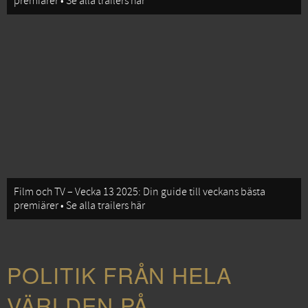
premiärer • Se alla trailers här
Film och TV – Vecka 13 2025: Din guide till veckans bästa
premiärer • Se alla trailers här
POLITIK FRÅN HELA
VÄRLDEN PÅ