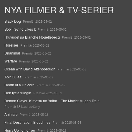
NYA FILMER & TV-SERIER
Black Dog
Premiär 2025-05-02
Bob Trevino Likes It
Premiär 2025-05-02
I huvudet på Blanche Houellebecq
Premiär 2025-05-02
Rörelser
Premiär 2025-05-02
Unanimal
Premiär 2025-05-02
Warfare
Premiär 2025-05-02
Ocean with David Attenborough
Premiär 2025-05-08
Abir Gulaal
Premiär 2025-05-09
Death of a Unicorn
Premiär 2025-05-09
Den tysta trilogin
Premiär 2025-05-09
Demon Slayer: Kimetsu no Yaiba – The Movie: Mugen Train
Premiär SF Studios/Sony
Animale
Premiär 2025-05-16
Final Destination: Bloodlines
Premiär 2025-05-16
Hurry Up Tomorrow
Premiär 2025-05-16