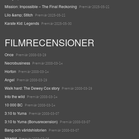
Mission: Impossible – The Final Reckoning
Premiär 2025-05-21
Lilo &amp; Stitch
Premiär 2025-05-21
Karate Kid: Legends
Premiär 2025-05-30
FILMRECENSIONER
Once
Premiär 2008-03-19
Necrobusiness
Premiär 2008-03-14
Horton
Premiär 2008-03-14
Angel
Premiär 2008-03-19
Walk hard: The Dewey Cox story
Premiär 2008-03-19
Into the wild
Premiär 2008-03-14
10 000 BC
Premiär 2008-03-14
3:10 to Yuma
Premiär 2008-03-07
3:10 to Yuma (Bonusrecension)
Premiär 2008-03-07
Bang och världshistorien
Premiär 2008-03-07
Iskariot
Premiär 2008-03-06